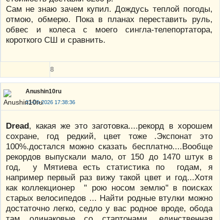
Сам не знаю зачем купил. Дождусь теплой погоды,
отмою, обмерю. Пока в планах переставить руль,
обвес и колеса с моего сингла-телепортатора,
короткого СШ и сравнить.
8
Anushin10ru
23-05-2026 17:38:36
Dread
, какая же это заготовка....рекорд в хорошем
сохране, год редкий, цвет тоже .Экспонат это
100%.достался можно сказать бесплатно....Вообще
рекордов выпускали мало, от 150 до 1470 штук в
год, у Мятиева есть статистика по годам, я
например первый раз вижу такой цвет и год...Хотя
как коллекционер " рою носом землю" в поисках
старых велосипедов ... Найти родные втулки можно
достаточно легко, седло у вас родное вроде, обода
там одинаковые со стартонами, единственная