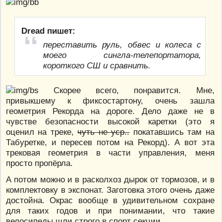
Dread пишет:
переставить руль, обвес и колеса с
моего сингла-телепортатора,
короткого СШ и сравнить.
Скорее всего, понравится. Мне,
привыкшему к фиксостартону, очень зашла
геометрия Рекорда на дороге. Дело даже не в
чувстве безопасности высокой каретки (это я
оценил на треке,
чуть не уср..
покатавшись там на
Табуретке, и пересев потом на Рекорд). А вот эта
трековая геометрия в части управления, меня
просто пропёрла.
А потом можно и в расколхоз дырок от тормозов, и в
комплектовку в экспонат. Заготовка этого очень даже
достойна. Окрас вообще в удивительном сохране
для таких годов и при понимании, что такие
велосипеды шли строго в спорт секции.