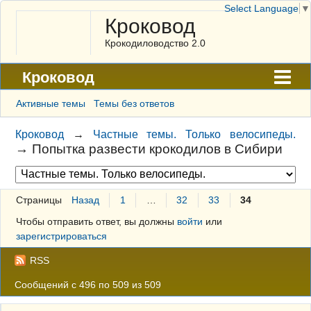
Select Language
▼
Кроковод
Крокодиловодство 2.0
Кроковод
Форум
Активные темы
Темы без ответов
Архив
Кроковод
→
Частные темы. Только велосипеды.
→
Попытка развести крокодилов в Сибири
ГАЛЕРЕЯ
Правила
Страницы
Назад
1
…
32
33
34
Поиск
Чтобы отправить ответ, вы должны
войти
или
Регистрация
зарегистрироваться
Вход
RSS
Сообщений с 496 по 509 из 509