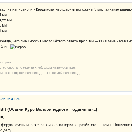
 вас тут написано, и у Крадинова, что шарики положены 5 мм. Так какие шарик
 4 мм
 4,55 мм
 5 мм
 6 мм
правда, чего смешного? Вместо чёткого ответа про 5 мм — как в теме написано
 блин
й гараж
стер спорта по езде за хлебушком на велосипеде.
ли не я построил велосипед — это не мой велосипед.
026 16:41:30
КВП (Общий Курс Велосипедного Подшипника)
ill
,
 форуме очень много справочного материала, разбитого на темы. Написано 
по делу.