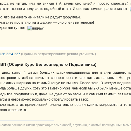
когда не читая, или не вникая ( А зачем оно мне? я просто спросить.) 
ответственно и получаете подобный ответ. И оно вас немного расстраивает..
то, что вы ничего не читали не радует форумчан.
читайте про втулочки и шарики — оно очень интересно!
досиков тут нет
026 22:41:27
(Причина редактирования: решил уточнить )
КВП (Общий Курс Велосипедного Подшипника)
 днях купил 4 штуки больших шарикоподшипника для втулки заднего к
спотрошить, избавившись от сепараторов, и заложить их насыпью. Не тут
инаковых шариков на каждый конус не вышло. Более того. В каждом подшип
егда больше других, хоть это заметно хуже, чем если бы 2-3 были меньше ос
ведь все покупают их и, даже, не думают об этом. Я и сам был таким 5 лет на
нусы и невозможно нормально отрегулировать зазор.
сле всех этих приключений, окончательно решил купить микрометр, а то 
овно через сито.
ё самое важное в жизни происходит само собой, случайно, в самый неожиданный мом