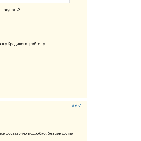
и покупать?
 и у Крадинова, ржёте тут.
#707
всё достаточно подробно, без занудства