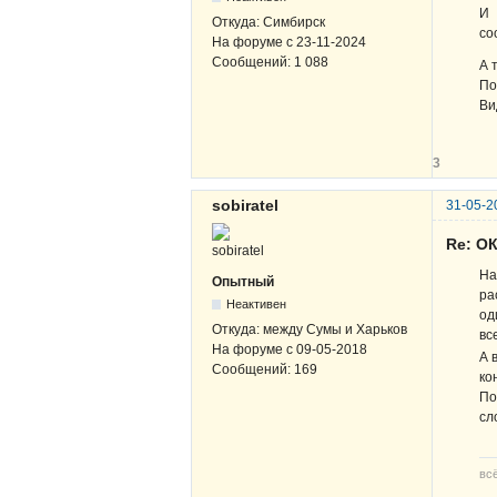
И 
Откуда:
Симбирск
со
На форуме с
23-11-2024
Сообщений:
1 088
А 
По
Ви
3
sobiratel
31-05-2
Re: О
На
Опытный
ра
Неактивен
од
Откуда:
между Сумы и Харьков
вс
На форуме с
09-05-2018
А 
Сообщений:
169
ко
По
сл
вс