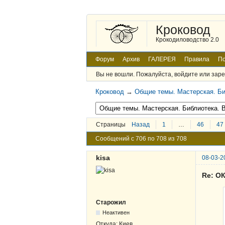
Кроковод
Крокодиловодство 2.0
Форум
Архив
ГАЛЕРЕЯ
Правила
По
Вы не вошли.
Пожалуйста, войдите или заре
Кроковод
→
Общие темы. Мастерская. Би
Страницы
Назад
1
…
46
47
Сообщений с 706 по 708 из 708
kisa
08-03-2
Re: О
Старожил
Неактивен
Откуда:
Киев