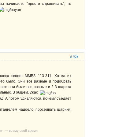
вы начинаете "просто спрашивать", то
#708
олеса своего ММВЗ 113-311. Хотел их
-то было. Они все разные и подобрать
нике они были все разные и 2-3 шарика
тальных. В общем, ужас
зад. А потом удивляются, почему съедает
штангелем надоело просеивать шарики,
ент — всему своё время