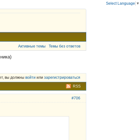
Select Language
▼
Активные темы
Темы без ответов
ника)
ет, вы должны
войти
или
зарегистрироваться
RSS
#706