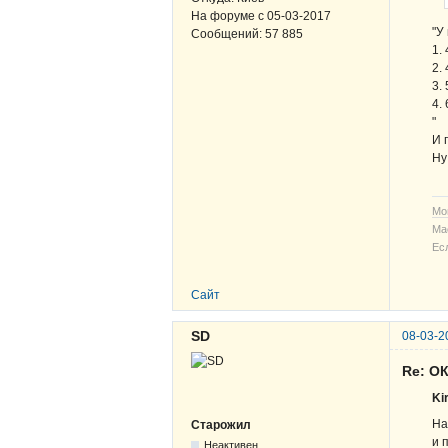
На форуме с
05-03-2017
"У
Сообщений:
57 885
1.
2.
3.
4.
"
И 
Ну
Мо
Ма
Ес
Сайт
SD
08-03-2
Re: О
Kir
На
Старожил
и 
Неактивен