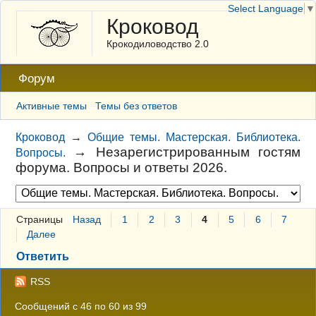
Select Language
▼
Кроковод
Крокодиловодство 2.0
Форум
Активные темы
Темы без ответов
Кроковод
→
Общие темы. Мастерская. Библиотека.
→
Незарегистрированным гостям
Вопросы.
форума. Вопросы и ответы 2026.
Страницы
Назад
1
2
3
4
5
6
7
Далее
Ответить
RSS
Сообщений с 46 по 60 из 99