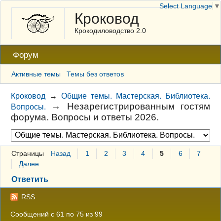
Select Language
▼
Кроковод
Крокодиловодство 2.0
Форум
Активные темы
Темы без ответов
Кроковод
→
Общие темы. Мастерская. Библиотека.
→
Незарегистрированным гостям
Вопросы.
форума. Вопросы и ответы 2026.
Страницы
Назад
1
2
3
4
5
6
7
Далее
Ответить
RSS
Сообщений с 61 по 75 из 99