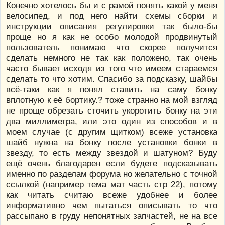
Конечно хотелось бы и с рамой понять какой у меня
велосипед, и под него найти схемы сборки и
инструкции описания регулировки так было-бы
проще но я как не особо молодой продвинутый
пользователь понимаю что скорее получится
сделать немного не так как положено, так очень
часто бывает исходя из того что имеем стараемся
сделать то что хотим. Спасибо за подсказку, шайбы
всё-таки как я понял ставить на саму бонку
вплотную к её бортику.? тоже странно на мой взгляд
не проще обрезать сточить укоротить бонку на эти
два миллиметра, или это один из способов и в
моем случае (с другим щитком) всеже установка
шайб нужна на бонку после установки бонки в
звезду, то есть между звездой и шатуном? Буду
ещё очень благодарен если будете подсказывать
именно по разделам форума но желательно с точной
ссылкой (например тема мат часть стр 22), потому
как читать считаю всеже удобнее и более
информативно чем пытаться описывать то что
рассыпано в груду непонятных запчастей, не на все