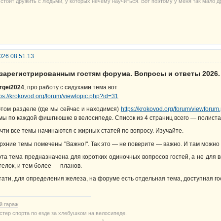
 стоит дружить с людьми, у которых нечему научиться. Вот поэтому у меня так мало д
026 08:51:13
езарегистрированным гостям форума. Вопросы и ответы 2026.
rgei2024
, про работу с сидухами тема вот
tps://krokovod.org/forum/viewtopic.php?id=31
этом разделе (где мы сейчас и находимся)
https://krokovod.org/forum/viewforum
мы по каждой фишгнюшке в велосипеде. Список из 4 страниц всего — полистай
чти все темы начинаются с жирных статей по вопросу. Изучайте.
рхние темы помечены "Важно!". Так это — не поверите — важно. И там можно с
эта тема предназначена для коротких одиночных вопросов гостей, а не для 
телок, и тем более — планов.
тати, для определения железа, на форуме есть отдельная тема, доступная г
й гараж
стер спорта по езде за хлебушком на велосипеде.