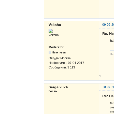
Veksha
09-06-2
Re: Н
ha
Moderator
Неактивен
Не
Откуда:
Москва
На форуме с
07-04-2017
Сообщений:
3 113
1
Sergei2024
10-07-2
Гость
Re: Н
до
ок
с