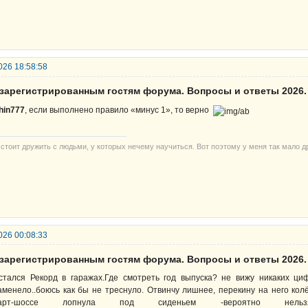
026 18:58:58
езарегистрированным гостям форума. Вопросы и ответы 2026.
hin777
, если выполнено правило «минус 1», то верно
 стоит дружить с людьми, у которых нечему научиться. Вот поэтому у меня так мало д
026 00:08:33
езарегистрированным гостям форума. Вопросы и ответы 2026.
стался Рекорд в гаражах.Где смотреть год выпуска? не вижу никаких ц
аменело..боюсь как бы не треснуло. Отвинчу лишнее, перекину на него колё
тарт-шоссе лопнула под сиденьем -вероятно нель