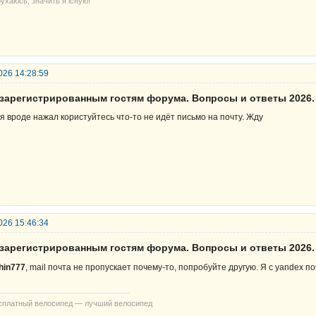
ухаюсь, значить я існую!
026 14:28:59
езарегистрированным гостям форума. Вопросы и ответы 2026.
 я вроде нажал користуйтесь что-то не идёт письмо на почту. Жду
026 15:46:34
езарегистрированным гостям форума. Вопросы и ответы 2026.
hin777
, mail почта не пропускает почему-то, попробуйте другую. Я с yandex п
сплатный велосипед — лучший велосипед