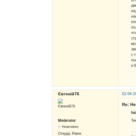
ус
дв
не
на
оп
по
чт
ст
мо
зв
с 
пы
и 
Євгеній76
02-06-2
Re: Н
ha
Moderator
Те
Неактивен
Откуда:
Рівне