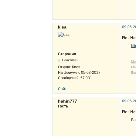
kisa
09-06-2
Re: Н
ht
Старожил
Неактивен
Мо
Откуда:
Киев
Ма
На форуме с
05-03-2017
Ес
Сообщений:
57 931
Сайт
hahin777
09-06-2
Гость
Re: Н
Во