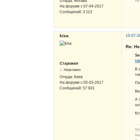
Откуда:
Москва
Не
На форуме с
07-04-2017
Сообщений:
3 113
kisa
10-07-2
Re: Н
Se
ht
Старожил
В 
Неактивен
те
Откуда:
Киев
На форуме с
05-03-2017
По
Сообщений:
57 931
Ве
А 
хо
Кс
Мо
Ма