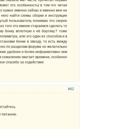
 вы сказали мат часть, прочитал первые
может это особенность) в том что читая
что нужно именно сейчас и именно мне не
 него найти схемы сборки и инструкции
нутый пользователь понимаю что скорее
 из того что имеем стараемся сделать то
му бонку вплотную к её бортику.? тоже
иллиметра, или это один из способов и в
становки бонки в звезду, то есть между
енно по разделам форума но желательно
 всеже удобнее и более информативно чем
 к сожалению хватает времени, особенно
ное спасибо за содействие
#62
истуйтесь.
у питанню.