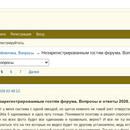
иск
Регистрация
Вход
гистрируйтесь.
→
Незарегистрированным гостям форума. Воп
блиотека. Вопросы.
5
6
7
Далее
026 02:48:12
езарегистрированным гостям форума. Вопросы и ответы 2026.
т у меня система с одной звездой, но щиток немного не такой (нет отверсти
йба 5 одинаковых и одна чуть толще. Понимаете поэтому и решил спросить
о на всех фото будет все одинаково и правильно, верно? И все ли ты и
азаться что на тех которые не видел будет по другому установлено, ведь е