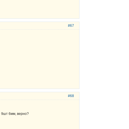
#67
#68
о 9шт 6мм, верно?