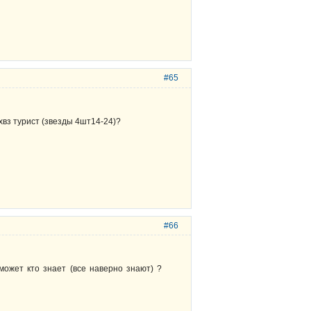
#65
вз турист (звезды 4шт14-24)?
#66
может кто знает (все наверно знают) ?