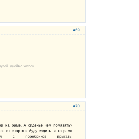
#69
рузей. Джеймс Уотсон
#70
ифр на раме. А сиденье чем помазать?
са от спорта и буду ездить ..а то рама
зя с поребриков прыгать.