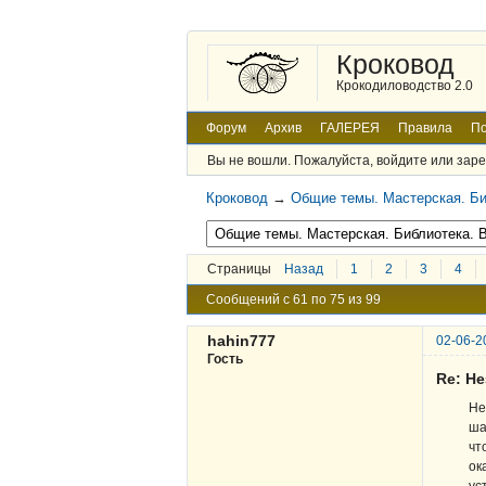
Кроковод
Крокодиловодство 2.0
Форум
Архив
ГАЛЕРЕЯ
Правила
По
Вы не вошли.
Пожалуйста, войдите или заре
Кроковод
→
Общие темы. Мастерская. Би
Страницы
Назад
1
2
3
4
Сообщений с 61 по 75 из 99
hahin777
02-06-2
Гость
Re: Н
Не
ша
чт
ок