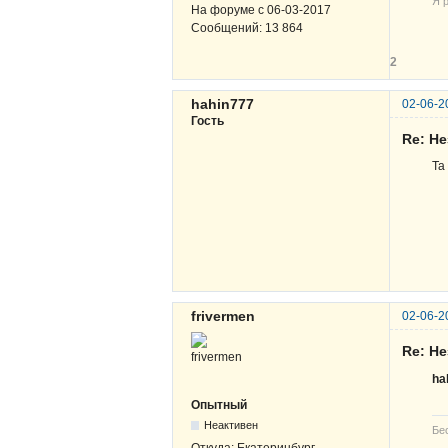
Я р
На форуме с
06-03-2017
Сообщений:
13 864
2
hahin777
02-06-2
Гость
Re: Н
Та
frivermen
02-06-2
Re: Н
ha
Опытный
Неактивен
Бе