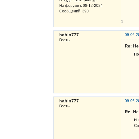
Откуда:
Екатеринбург
На форуме с
08-12-2024
Сообщений:
390
1
hahin777
09-06-2
Гость
Re: Н
По
hahin777
09-06-2
Гость
Re: Н
И 
Сп