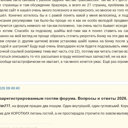
тановка быть связана с разной задней частью трансмиссия. Так же и с фото
е страницы и там обсуждение браузера, а всего их 27 страниц, проблема (
делю сайт я нашёл очень много полезного и интересного, но многое из того 
шёл. Конечно хотелось бы и с рамой понять какой у меня велосипед, и под
исания регулировки так было-бы проще но я как не особо молодой продви
лучится сделать немного не так как положено, так очень часто бывает исходя
о хотим. Спасибо за подсказку, шайбы всё-таки как я понял ставить на са
ранно на мой взгляд не проще обрезать сточить укоротить бонку на эти два м
ем случае (с другим щитком) всеже установка шайб нужна на бонку после у
ездой и шатуном? Буду ещё очень благодарен если будете подсказывать им
точной ссылкой (например тема мат часть стр 22), потому как читать считаю
таться описывать то что рассыпано в груду непонятных запчастей, не на все
Вообще катастрофически не хватает, а так много хочется ужас. Ещё раз огром
026 08:49:40
езарегистрированным гостям форума. Вопросы и ответы 2026.
hin777
, на форумі працює два пошуки. Один внутрішній, один гугловський. Кор
ма для КОРОТКИХ питань гостей, а не простирадла строчити по зовсім малом