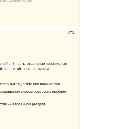
рузей. Джеймс Уотсон
#73
.php?id=3
, есть отдельные профильные
те, почитайте заголовки тем.
разу читать, с чего они начинаются.
вываливания скопом всех своих проблем,
остям — в музейном разделе.