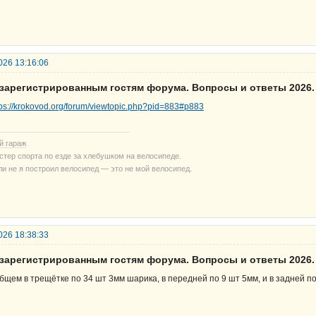
026 13:16:06
езарегистрированным гостям форума. Вопросы и ответы 2026.
tps://krokovod.org/forum/viewtopic.php?pid=883#p883
й гараж
стер спорта по езде за хлебушком на велосипеде.
ли не я построил велосипед — это не мой велосипед.
026 18:38:33
езарегистрированным гостям форума. Вопросы и ответы 2026.
бщем в трещётке по 34 шт 3мм шарика, в передней по 9 шт 5мм, и в задней п