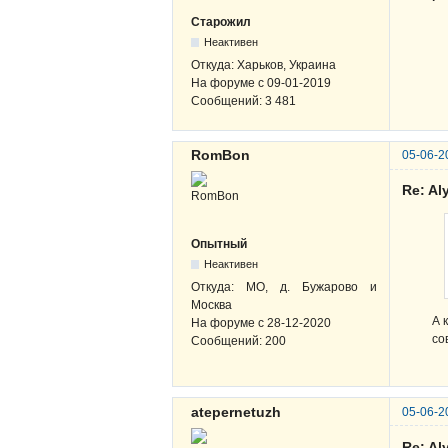
Старожил
Неактивен
Откуда:
Харьков, Украина
На форуме с
09-01-2019
Сообщений:
3 481
RomBon
05-06-2
Re: A
Опытный
Неактивен
Откуда:
МО, д. Бужарово и
Москва
А 
На форуме с
28-12-2020
со
Сообщений:
200
atepernetuzh
05-06-2
Re: A