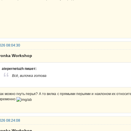
026 08:04:30
lyonka Workshop
atepernetuzh пишет:
Всё, вилочка готова
как можно гнуть перья? А то вилка с прямыми перьями и наклоном их относит
временно
026 08:24:08
lyonka Workshop