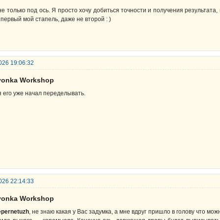
не только под ось. Я просто хочу добиться точности и получения результата
 первый мой стапель, даже не второй : )
026 19:06:32
lyonka Workshop
я его уже начал переделывать.
026 22:14:33
lyonka Workshop
epernetuzh
, не знаю какая у Вас задумка, а мне вдруг пришло в голову что мо