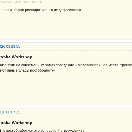
бавлено: 04-06-2026 20:12:37
если им некуда расширяться, то их деформацию
026 03:23:55
lyonka Workshop
как с этим на современных рамах заводского изготовления? Все места, требу
еют явные следы постобработки.
026 06:07:15
lyonka Workshop
2
, с постобработкой это вопрос или утверждение?