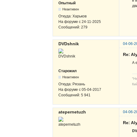
в 
Опытный
дв
Неактивен
Откуда:
Харьков
На форуме с
24-11-2025
Сообщений:
279
DVDshnik
04-06-2
Re: A
А 
Старожил
Неактивен
"Н
Откуда:
Рязань
Кий
На форуме с
05-04-2017
Сообщений:
5 941
atepernetuzh
04-06-2
Re: A
DV