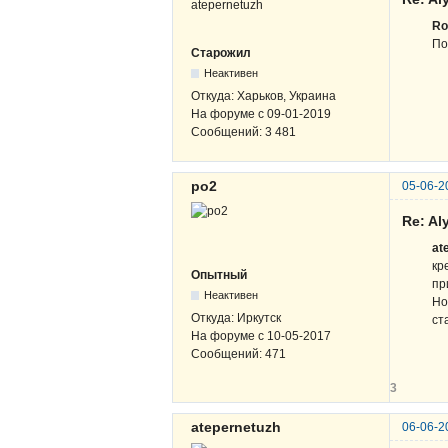
R
По
Старожил
Неактивен
Откуда:
Харьков, Украина
На форуме с
09-01-2019
Сообщений:
3 481
po2
05-06-2
Re: A
at
кр
Опытный
пр
Неактивен
Но
Откуда:
Иркутск
ст
На форуме с
10-05-2017
Сообщений:
471
3
atepernetuzh
06-06-2