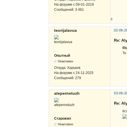
На форуме с
09-01-2019
Сообщений:
3 481
9
teorijalavua
02-06-2
Re: A
Ri
То
Опытный
Неактивен
Откуда:
Харьков
На форуме с
24-11-2025
Сообщений:
279
atepernetuzh
03-06-2
Re: A
Кс
Старожил
Неактивен