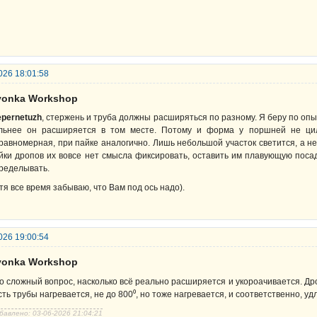
026 18:01:58
lyonka Workshop
epernetuzh
, стержень и труба должны расширяться по разному. Я беру по оп
льнее он расширяется в том месте. Потому и форма у поршней не ц
равномерная, при пайке аналогично. Лишь небольшой участок светится, а н
йки дропов их вовсе нет смысла фиксировать, оставить им плавующую посад
ределывать.
тя все время забываю, что Вам под ось надо).
026 19:00:54
lyonka Workshop
о сложный вопрос, насколько всё реально расширяется и укороачивается. Дро
сть трубы нагревается, не до 800⁰, но тоже нагревается, и соответственно, уд
бавлено: 03-06-2026 21:04:21