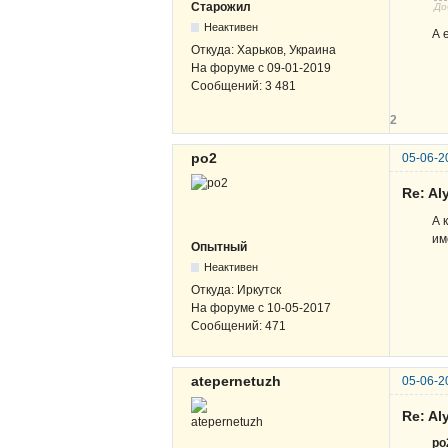
Старожил
До
Неактивен
А 
Откуда:
Харьков, Украина
На форуме с
09-01-2019
Сообщений:
3 481
2
po2
05-06-2
Re: A
А 
им
Опытный
Неактивен
Откуда:
Иркутск
На форуме с
10-05-2017
Сообщений:
471
atepernetuzh
05-06-2
Re: A
po