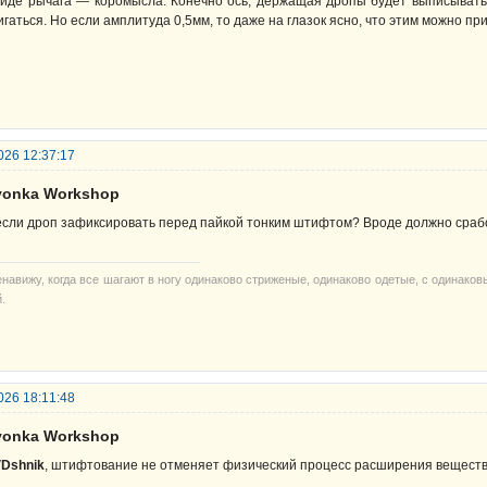
виде рычага — коромысла. Конечно ось, держащая дропы будет выписывать 
игаться. Но если амплитуда 0,5мм, то даже на глазок ясно, что этим можно пр
026 12:37:17
lyonka Workshop
если дроп зафиксировать перед пайкой тонким штифтом? Вроде должно сраб
енавижу, когда все шагают в ногу одинаково стриженые, одинаково одетые, с одинако
.
026 18:11:48
lyonka Workshop
Dshnik
, штифтование не отменяет физический процесс расширения веществ 