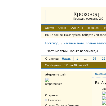
Кроковод
Крокодиловодство 2.0
Форум
Архив
ГАЛЕРЕЯ
Правила
По
Вы не вошли.
Пожалуйста, войдите или заре
Кроковод
→
Частные темы. Только велос
Страницы
Назад
1
…
25
26
Сообщений с 391 по 405 из 423
atepernetuzh
02-06-2
Re: A
До
Старожил
Неактивен
Откуда:
Харьков, Украина