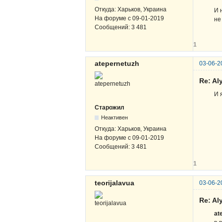
Откуда:
Харьков, Украина
И 
На форуме с
09-01-2019
не
Сообщений:
3 481
1
atepernetuzh
03-06-2
Re: A
И 
Старожил
Неактивен
Откуда:
Харьков, Украина
На форуме с
09-01-2019
Сообщений:
3 481
1
teorijalavua
03-06-2
Re: A
at