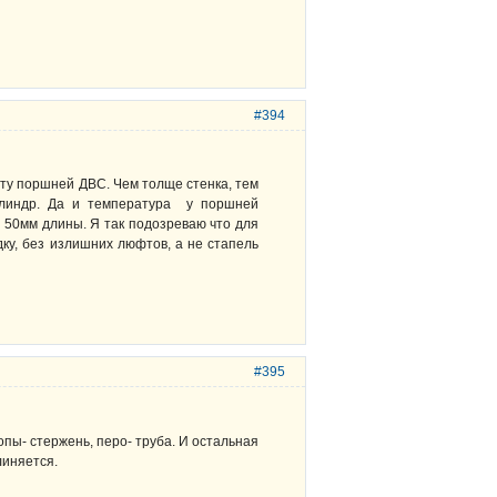
#394
ыту поршней ДВС. Чем толще стенка, тем
илиндр. Да и температура у поршней
е 50мм длины. Я так подозреваю что для
ку, без излишних люфтов, а не стапель
#395
пы- стержень, перо- труба. И остальная
линяется.