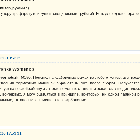
omBon
, руками : )
 упору-трафарету или купить специальный трубогиб. Есть для одного пера, ест
026 10:53:39
lyonka Workshop
epernetuzh
, 50/50. Поясню, на фабричных рамах из любого материала врод
епления тормозных машинок обработаны уже после сборки. Получается
ипуск на постобработку и затем с помощью стапеля и оснасток выводит плоск
, во-первых, я могу ошибаться в принципе, во-вторых, ни одной паянной 
альные, титановые, алюминиевые и карбоновые.
026 17:53:31