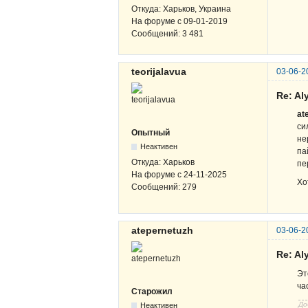
Откуда:
Харьков, Украина
На форуме с
09-01-2019
Сообщений:
3 481
teorijalavua
03-06-2
Re: A
at
си
Опытный
не
Неактивен
па
Откуда:
Харьков
пе
На форуме с
24-11-2025
Хо
Сообщений:
279
atepernetuzh
03-06-2
Re: A
Эт
ча
Старожил
До
Неактивен