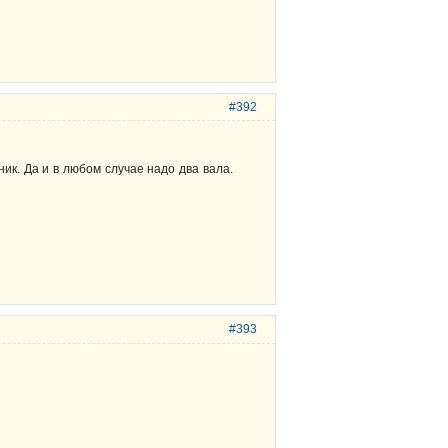
#392
ник. Да и в любом случае надо два вала.
#393