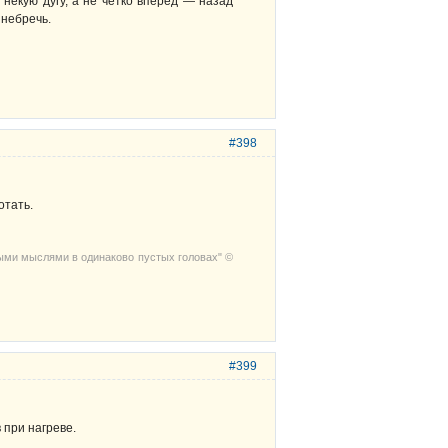
некую дугу, а не четко вперед — назад
инебречь.
#398
отать.
выми мыслями в одинаково пустых головах" ©
#399
при нагреве.