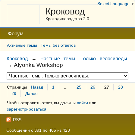
Select Language
▼
Кроковод
Крокодиловодство 2.0
Форум
Активные темы
Темы без ответов
Кроковод
→
Частные темы. Только велосипеды.
→
Alyonka Workshop
Страницы
Назад
1
…
25
26
27
28
29
Далее
Чтобы отправить ответ, вы должны
войти
или
зарегистрироваться
RSS
Сообщений с 391 по 405 из 423