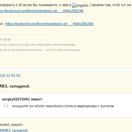
говорить о Ж (если Вы понимаете, о чём я
) можем там, чтоб тут не
tps://krokovod.org/forum/viewtopic.ph … 48#p286248
от:
https://krokovod.org/forum/viewtopic.ph … 66#p286266
й гараж
стер спорта по езде за хлебушком на велосипеде.
ли не я построил велосипед — это не мой велосипед.
026 22:55:55
МВЗ, складной.
sergey02072001 пишет:
поищите на ободе переднего колеса маркировку с аистом
искал, нашел.