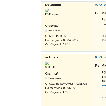
DVDshnik
06-06-2
Re: М
Пр
то
Старожил
Неактивен
Откуда:
Рязань
"Н
На форуме с
05-04-2017
Кий
Сообщений:
5 941
sobiratel
06-06-2
Re: М
Ну
Опытный
Пр
Неактивен
ме
Откуда:
между Сумы и Харьков
мо
На форуме с
09-05-2018
Сообщений:
170
вс