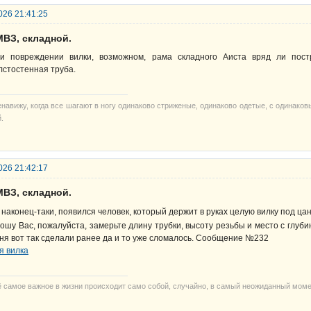
026 21:41:25
МВЗ, складной.
и повреждении вилки, возможном, рама складного Аиста вряд ли пос
лстостенная труба.
енавижу, когда все шагают в ногу одинаково стриженые, одинаково одетые, с одинако
.
026 21:42:17
МВЗ, складной.
 наконец-таки, появился человек, который держит в руках целую вилку под ца
ошу Вас, пожалуйста, замерьте длину трубки, высоту резьбы и место с глуби
ня вот так сделали ранее да и то уже сломалось. Сообщение №232
я вилка
ё самое важное в жизни происходит само собой, случайно, в самый неожиданный мом