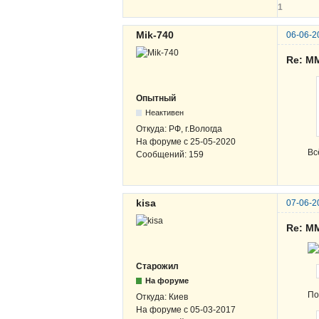
1
Mik-740
06-06-2
Re: М
Опытный
Неактивен
Откуда:
РФ, г.Вологда
На форуме с
25-05-2020
Вс
Сообщений:
159
kisa
07-06-2
Re: М
Старожил
На форуме
По
Откуда:
Киев
На форуме с
05-03-2017