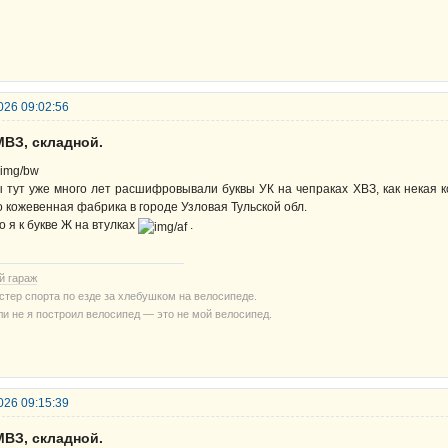
026 09:02:56
МВЗ, складной.
 тут уже много лет расшифровывали буквы УК на чепраках ХВЗ, как некая к
о кожевенная фабрика в городе Узловая Тульской обл.
о я к букве Ж на втулках
.
й гараж
стер спорта по езде за хлебушком на велосипеде.
ли не я построил велосипед — это не мой велосипед.
026 09:15:39
МВЗ, складной.