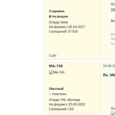
По
ht
Старожил
На форуме
Во
Откуда:
Киев
На форуме с
05-03-2017
Сообщений:
57 928
Мо
Ма
Ес
Сайт
Mik-740
05-06-2
Re: М
Опытный
Неактивен
Откуда:
РФ, г.Вологда
На форуме с
25-05-2020
По
Сообщений:
159