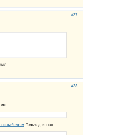
#27
жим?
#28
том.
альным болтом
. Только длинная.