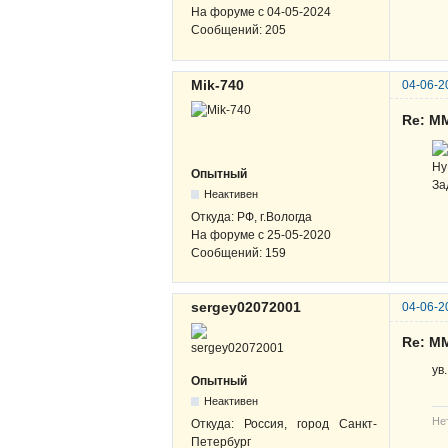
На форуме с
04-05-2024
Сообщений:
205
Mik-740
04-06-2
Re: М
Ну
Опытный
За
Неактивен
Откуда:
РФ, г.Вологда
На форуме с
25-05-2020
Сообщений:
159
sergey02072001
04-06-2
Re: М
ув
Опытный
Неактивен
Не
Откуда:
Россия, город Санкт-
Петербург