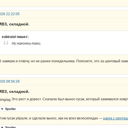
026 22:22:05
МВЗ, складной.
sobiratel пишет:
Ну наконец-таки,
ё замерю и отвечу, но не ранее понедельника. Поясните, что за цанговый за
026 08:56:26
МВЗ, складной.
Это рест и дорест. Сначала был вынос-гусак, который зажимался хому
▼
Spoiler
том гусак убрали, и сделали вынос, как на всех велосипедах —
цанга с центр
▼
Spoiler