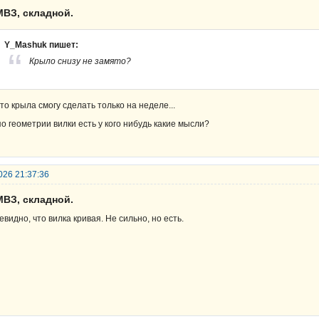
МВЗ, складной.
Y_Mashuk пишет:
Крыло снизу не замято?
то крыла смогу сделать только на неделе...
по геометрии вилки есть у кого нибудь какие мысли?
026 21:37:36
МВЗ, складной.
евидно, что вилка кривая. Не сильно, но есть.