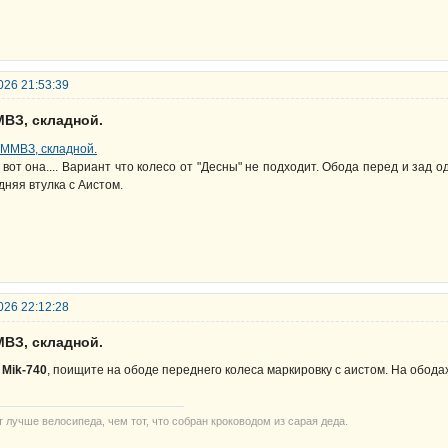
026 21:53:39
МВЗ, складной.
 вот она.... Вариант что колесо от "Десны" не подходит. Обода перед и зад
дняя втулка с Аистом.
026 22:12:28
МВЗ, складной.
.
Mik-740
, поищите на ободе переднего колеса маркировку с аистом. На обода
т лучше велосипеда, чем тот, что собран кроководом из сарая деда.