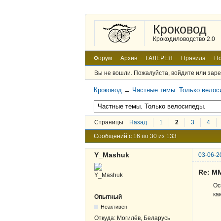
Кроковод
Крокодиловодство 2.0
Форум
Архив
ГАЛЕРЕЯ
Правила
По
Вы не вошли.
Пожалуйста, войдите или заре
Кроковод
→
Частные темы. Только велос
Страницы
Назад
1
2
3
4
Сообщений с 16 по 30 из 133
Y_Mashuk
03-06-2
Re: М
Ос
ка
Опытный
Неактивен
Откуда:
Могилёв, Беларусь