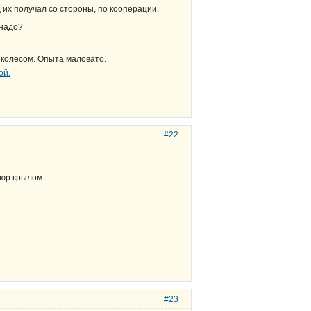
 их получал со стороны, по кооперации.
 надо?
р колесом. Опыта маловато.
#22
дюр крылом.
#23