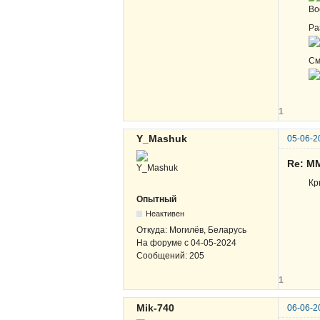
Во
Ра
См
1
Y_Mashuk
05-06-2
Re: М
Кр
Опытный
Неактивен
Откуда:
Могилёв, Беларусь
На форуме с
04-05-2024
Сообщений:
205
1
Mik-740
06-06-2