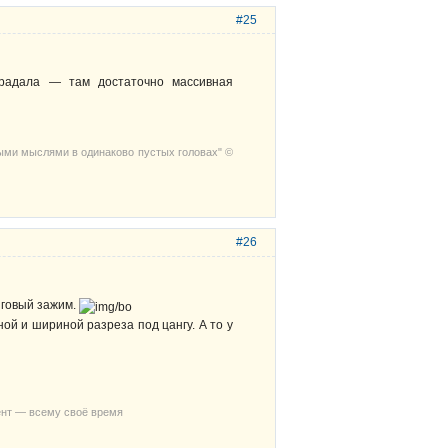
#25
традала — там достаточно массивная
выми мыслями в одинаково пустых головах" ©
#26
нговый зажим.
ной и шириной разреза под цангу. А то у
ент — всему своё время