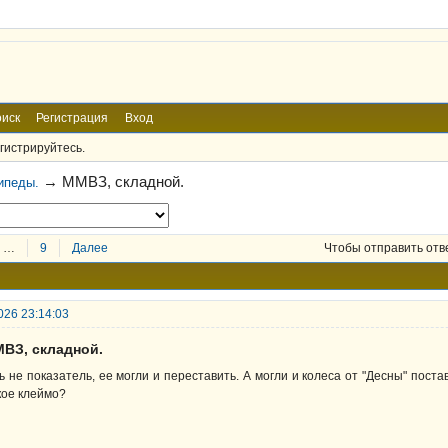
иск
Регистрация
Вход
гистрируйтесь.
→
ММВЗ, складной.
ипеды.
…
9
Далее
Чтобы отправить отв
026 23:14:03
МВЗ, складной.
ь не показатель, ее могли и переставить. А могли и колеса от "Десны" поста
кое клеймо?