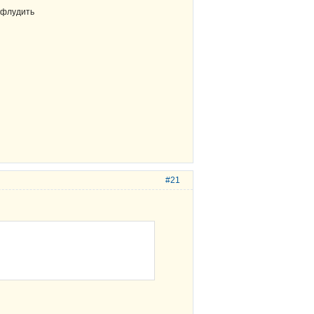
 флудить
#21