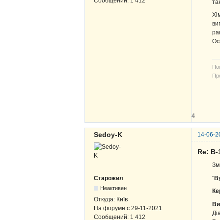
Сообщений:
1 412
та
Хі
ви
ра
Ос
По
Про
В-
ЖВ
4
Sedoy-K
14-06-2
Re: В-
Зм
"
В
Старожил
Неактивен
Ке
Откуда:
Київ
Ви
На форуме с
29-11-2021
Ді
Сообщений:
1 412