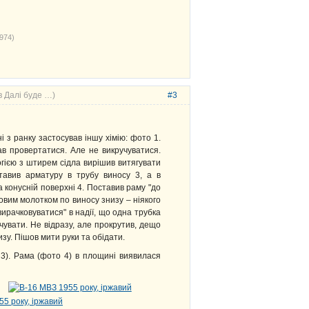
974)
в Далі буде …)
#3
 з ранку застосував іншу хімію: фото 1.
ав провертатися. Але не викручуватися.
логією з штирем сідла вирішив витягувати
тавив арматуру в трубу виносу 3, а в
а конусній поверхні 4. Поставив раму "до
мовим молотком по виносу знизу – ніякого
ирачковуватися" в надії, що одна трубка
чувати. Не відразу, але прокрутив, дещо
зу. Пішов мити руки та обідати.
 3). Рама (фото 4) в площині виявилася