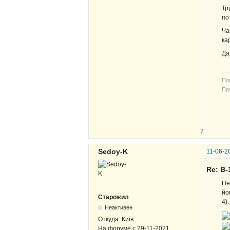
Тр
по
Ча
ка
Да
По
Про
В-
ЖВ
7
Sedoy-K
11-06-2
Re: В-
Пе
йо
Старожил
4)
Неактивен
Откуда:
Київ
На форуме с
29-11-2021