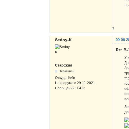
Про
В-
ЖВ
7
Sedoy-K
09-06-2
Re: В-
Уч
Да
Старожил
Зр
Неактивен
тр
Откуда:
Київ
"п
На форуме с
29-11-2021
го
Сообщений:
1 412
еф
по
по
Зн
до