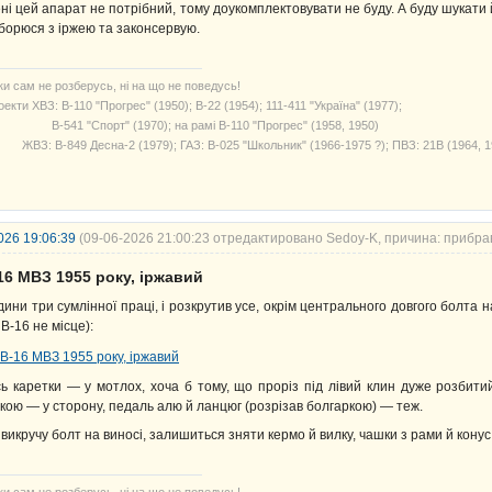
ні цей апарат не потрібний, тому доукомплектовувати не буду. А буду шукати 
борюся з іржею та законсервую.
ки сам не розберусь, ні на що не поведусь!
екти ХВЗ: В-110 "Прогрес" (1950); В-22 (1954); 111-411 "Україна" (1977);
541 "Спорт" (1970); на рамі В-110 "Прогрес" (1958, 1950)
З: В-849 Десна-2 (1979); ГАЗ: В-025 "Школьник" (1966-1975 ?); ПВЗ: 21В (1964, 1
026 19:06:39
(09-06-2026 21:00:23 отредактировано Sedoy-K, причина: прибра
16 МВЗ 1955 року, іржавий
дини три сумлінної праці, і розкрутив усе, окрім центрального довгого болта н
 В-16 не місце):
сь каретки — у мотлох, хоча б тому, що проріз під лівий клин дуже розбитий
ркою — у сторону, педаль алю й ланцюг (розрізав болгаркою) — теж.
 викручу болт на виносі, залишиться зняти кермо й вилку, чашки з рами й кону
ки сам не розберусь, ні на що не поведусь!