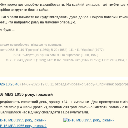
убку керма ще спробую відкалібрувати. На крайній випадок, такі трубки ще
трібно викрутити болт з гайки.
шки з рами вибивати не буду: виглядають дуже добре. Покрою поверхні коче
ретці) та направлю раму на лимонну операцію.
лі буде …
ки сам не розберусь, ні на що не поведусь!
екти ХВЗ: В-110 "Прогрес" (1950); В-22 (1954); 111-411 "Україна" (1977);
541 "Спорт" (1970); на рамі В-110 "Прогрес" (1958, 1950)
З: В-849 Десна-2 (1979); ГАЗ: В-025 "Школьник" (1966-1975 ?); ПВЗ: 21В (1964, 1
026 10:26:46
(14-07-2026 19:05:11 отредактировано Sedoy-K, причина: орфогр
16 МВЗ 1955 року, іржавий
редбачають спекотний день, зранку +24, ні хмаринки. Для проведення хіміо
го плівкою у 4 шари (фото 2), висипав 200 грам лимонної кислоти, залив 7ю в
. Залишилося час від часу споглядати за результатами.