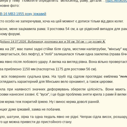
кинув у тему "Помогите определить велосипед, раму, детали.":
https://kroko
новне фото:
хто особо не заперечував, хоча на цей момент є дописи тільки від двох колег.
асне, мене зацікавила рама: її ростовка 54 см, а це рідкісний випадок для ра
ному форумі.
Додано 14.07.2026. Вибачаюся, ростовка все ж 56 см. 54 см — це розмір
А
.
ма на 28", має паяні задні стійки біля сідла, мостики напівтрубки, "мінську" к
овертається, без люфту), в "лобі" залишилася тільки одна заклепка (права бічн
ма явно після лобового удару. А вилка на вигляд рівна. Вона вільно провертаєть
за приблизно 1150 мм (паспортна 1175 для ростовки 56 см).
 всіх поверхнях суцільна іржа. На трубі під сідлом проглядає емблема "
лел
оглядають характерний для Мінських вело орнамент, а також цировки.
ила при наявності значних деформувань зберегли цілісність. Вони мають р
ровки нанесені ззовні. Є "вуси", і це буде проблема зняти крила з рами й вилки 
ом керма теж покритий іржею. Ну і винос керма доволі ранній.
нцюг дуже іржавий, замка не побачив.
дло, шатуни, зірка та одна педаль явно не рідні. Чепрак сідла висох, розша
го ще можна привести до пристойного стану.