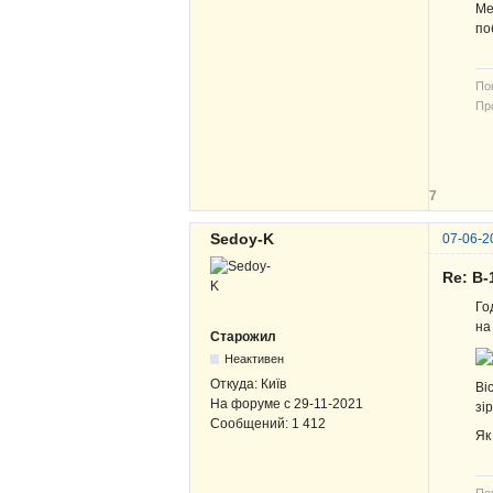
Ме
по
По
Про
В-
ЖВ
7
Sedoy-K
07-06-2
Re: В-
Го
на
Старожил
Неактивен
Откуда:
Київ
Ві
На форуме с
29-11-2021
зі
Сообщений:
1 412
Як
По