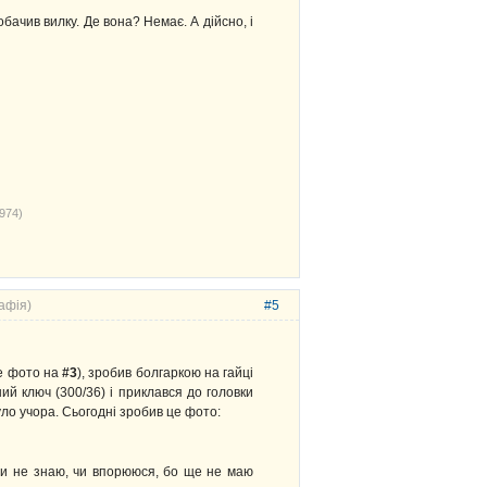
обачив вилку. Де вона? Немає. А дійсно, і
974)
афія)
#5
е фото на
#3
), зробив болгаркою на гайці
ий ключ (300/36) і приклався до головки
було учора. Сьогодні зробив це фото:
ами не знаю, чи впорююся, бо ще не маю