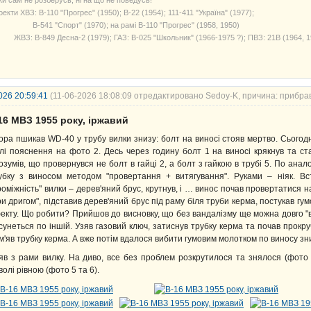
екти ХВЗ: В-110 "Прогрес" (1950); В-22 (1954); 111-411 "Україна" (1977);
541 "Спорт" (1970); на рамі В-110 "Прогрес" (1958, 1950)
З: В-849 Десна-2 (1979); ГАЗ: В-025 "Школьник" (1966-1975 ?); ПВЗ: 21В (1964, 1
026 20:59:41
(11-06-2026 18:08:09 отредактировано Sedoy-K, причина: прибра
16 МВЗ 1955 року, іржавий
ора пшикав WD-40 у трубу вилки знизу: болт на виносі стояв мертво. Сьогодні
лі пояснення на фото 2. Десь через годину болт 1 на виносі крякнув та ст
озумів, що провернувся не болт в гайці 2, а болт з гайкою в трубі 5. По ана
убку з виносом методом "провертання + витягування". Руками – ніяк. Вс
роміжність" вилки – дерев'яний брус, крутнув, і … винос почав провертатися н
ри дригом", підставив дерев'яний брус під раму біля труби керма, постукав гу
екту. Що робити? Прийшов до висновку, що без вандалізму ще можна довго "в
сунеться по іншій. Узяв газовий ключ, затиснув трубку керма та почав прокру
м'яв трубку керма. А вже потім вдалося вибити гумовим молотком по виносу зни
яв з рами вилку. На диво, все без проблем розкрутилося та знялося (фото
волі рівною (фото 5 та 6).