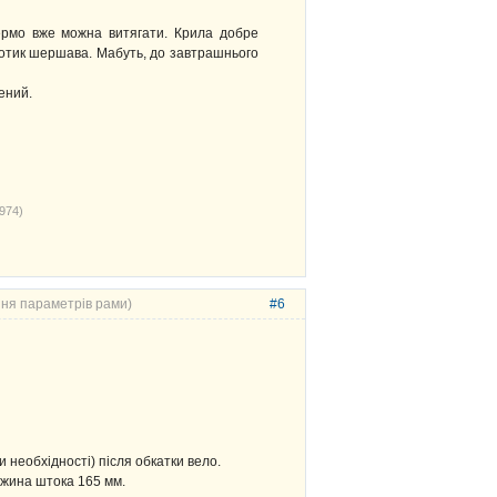
Кермо вже можна витягати. Крила добре
дотик шершава. Мабуть, до завтрашнього
ений.
974)
ння параметрів рами)
#6
и необхідності) після обкатки вело.
овжина штока 165 мм.