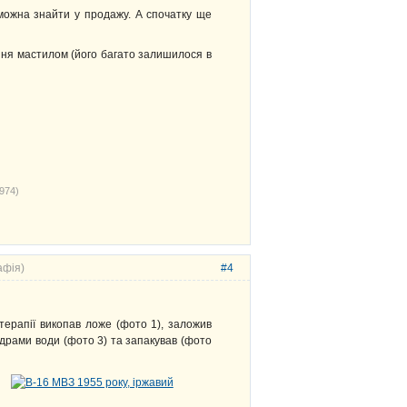
 можна знайти у продажу. А спочатку ще
ння мастилом (його багато залишилося в
974)
афія)
#4
терапії викопав ложе (фото 1), заложив
ідрами води (фото 3) та запакував (фото