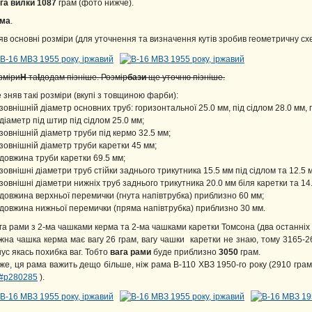
га вилки 1087
грам (фото нижче).
ма
.
яв основні розміри (для уточнення та визначення кутів зробив геометричну схе
зміри
H
та
I
додам пізніше. Розмір
бази
ще уточню пізніше.
 зняв такі розміри (вкупі з товщиною фарби):
зовнішній діаметр основних труб: горизонтальної 25.0 мм, під сідлом 28.0 мм, 
діаметр під штир під сідлом 25.0 мм;
зовнішній діаметр труби під кермо 32.5 мм;
зовнішній діаметр труби каретки 45 мм;
довжина труби каретки 69.5 мм;
зовнішні діаметри труб стійки заднього трикутника 15.5 мм під сідлом та 12.5 
зовнішні діаметри нижніх труб заднього трикутника 20.0 мм біля каретки та 14.
довжина верхньої перемички (гнута напівтрубка) приблизно 60 мм;
довжина нижньої перемички (пряма напівтрубка) приблизно 30 мм.
га рами з 2-ма чашками керма та 2-ма чашками каретки Томсона (два останніх
жна чашка керма має вагу 26 грам, вагу чашки каретки не знаю, тому 3165-2
нус якась похибка ваг. Тобто
вага рами
буде приблизно
3050
грам.
же, ця рама важить дещо більше, ніж рама В-110 ХВЗ 1950-го року (2910 гр
#p280285
).