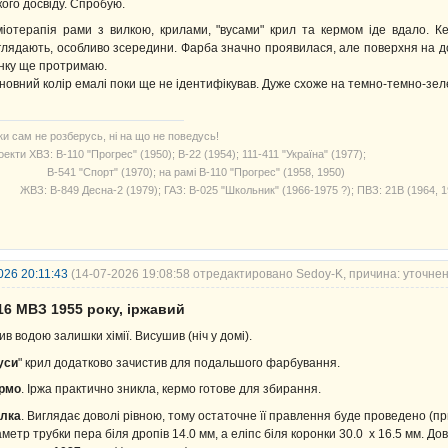
кого досвіду. Спробую.
міотерапія рами з вилкою, крилами, "вусами" крил та кермом іде вдало. 
глядають, особливо зсередини. Фарба значно проявилася, але поверхня на 
нку ще протримаю.
новний колір емалі поки ще не ідентифікував. Дуже схоже на темно-темно-зел
ки сам не розберусь, ні на що не поведусь!
екти ХВЗ: В-110 "Прогрес" (1950); В-22 (1954); 111-411 "Україна" (1977);
541 "Спорт" (1970); на рамі В-110 "Прогрес" (1958, 1950)
З: В-849 Десна-2 (1979); ГАЗ: В-025 "Школьник" (1966-1975 ?); ПВЗ: 21В (1964, 1
026 20:11:43
(14-07-2026 19:08:58 отредактировано Sedoy-K, причина: уточне
16 МВЗ 1955 року, іржавий
ив водою залишки хімії. Висушив (ніч у домі).
уси
" крил додатково зачистив для подальшого фарбування.
рмо
. Іржа практично зникла, кермо готове для збирання.
лка
. Виглядає доволі рівною, тому остаточне її правлення буде проведено (пр
аметр трубки пера біля дропів 14.0 мм, а еліпс біля коронки 30.0 х 16.5 мм. Д