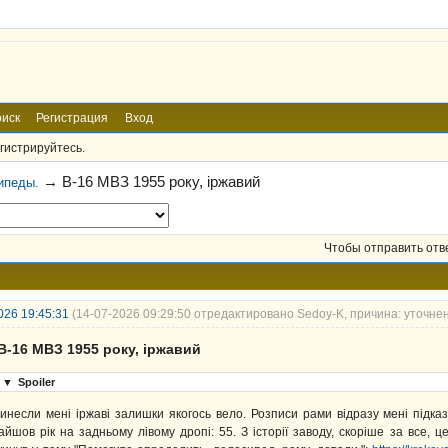
иск
Регистрация
Вход
гистрируйтесь.
→
В-16 МВЗ 1955 року, іржавий
ипеды.
Чтобы отправить отв
026 19:45:31
(14-07-2026 09:29:50 отредактировано Sedoy-K, причина: уточне
В-16 МВЗ 1955 року, іржавий
▼
Spoiler
инесли мені іржаві залишки якогось вело. Розписи рами відразу мені підказ
айшов рік на задньому лівому дропі: 55. З історії заводу, скоріше за все, ц