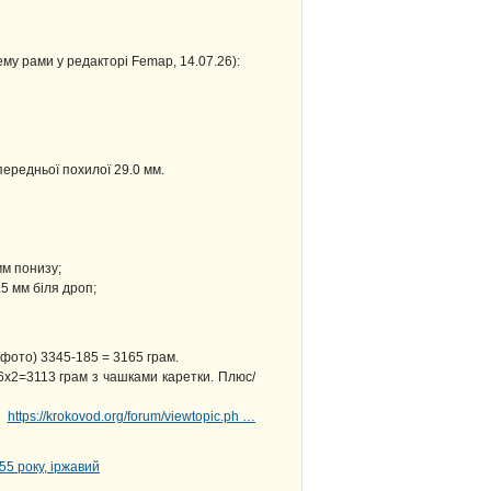
му рами у редакторі Femap, 14.07.26):
передньої похилої 29.0 мм.
мм понизу;
5 мм біля дроп;
 фото) 3345-185 = 3165 грам.
6х2=3113 грам з чашками каретки. Плюс/
ам
https://krokovod.org/forum/viewtopic.ph …