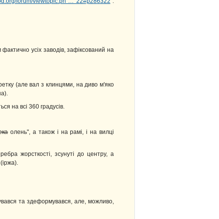
vod.org/forum/viewtopic.ph … 22#p286322
.
м фактично усіх заводів, зафіксований на
аретку (але вал з клинцями, на диво м'яко
а).
ся на всі 360 градусів.
ека
олень", а також і на рамі, і на вилці
ебра жорсткості, зсунуті до центру, а
(іржа).
рувався та здеформувався, але, можливо,