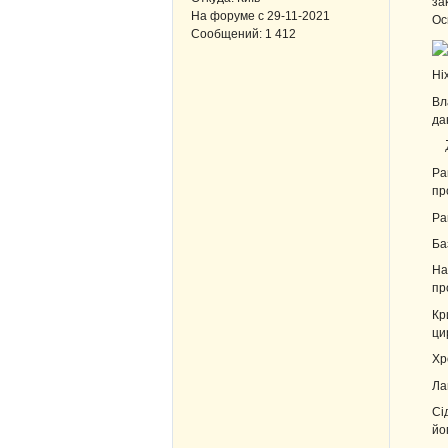
за
На форуме с
29-11-2021
Ос
Сообщений:
1 412
Ні
Вл
да
Ра
пр
Ра
Ба
На
пр
Кр
ци
Хр
Ла
Сі
йо