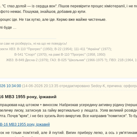
S. "С глаз долой — із сердца вон". Пішов перевірити процес хіміотерапії, і не п
 фото немає. Пошукав, знайшов, добавив до купи.
процес іде. Не так хутко, але іде. Кермо вже майже чистеньке.
лі буде …
ки сам не розберусь, ні на що не поведусь!
екти ХВЗ: В-110 "Прогрес" (1950); В-22 (1954); 111-411 "Україна" (1977);
541 "Спорт" (1970); на рамі В-110 "Прогрес" (1958, 1950)
З: В-849 Десна-2 (1979); ГАЗ: В-025 "Школьник" (1966-1975 ?); ПВЗ: 21В (1964, 1
026 10:34:00
(14-06-2026 20:13:35 отредактировано Sedoy-K, причина: орфогр
16 МВЗ 1955 року, іржавий
працював над штоком + виносом. Набризкав усередину активну рідину (перш
величку лиску, затиснув за гайку вертикально у лещата. Узяв великий розвідн
лта. Почув "кряк", і не без зусиль його викрутив. Все направив "помитися". То 
ок не тільки пом’ятий, але й гнутий. Вигин приберу легко, а ось з ум’ятин