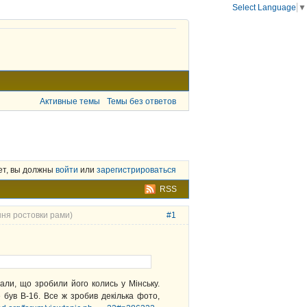
Select Language
▼
Активные темы
Темы без ответов
ет, вы должны
войти
или
зарегистрироваться
RSS
ння ростовки рами)
#1
али, що зробили його колись у Мінську.
е був В-16. Все ж зробив декілька фото,