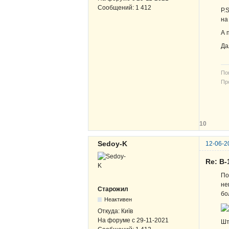
Сообщений:
1 412
P.
на
А 
Да
По
Про
В-
ЖВ
10
Sedoy-K
12-06-2
Re: В-
По
не
Старожил
бо
Неактивен
Откуда:
Київ
На форуме с
29-11-2021
Шт