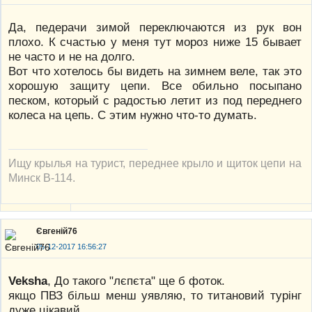
Да, педерачи зимой переключаются из рук вон
плохо. К счастью у меня тут мороз ниже 15 бывает
не часто и не на долго.
Вот что хотелось бы видеть на зимнем веле, так это
хорошую защиту цепи. Все обильно посыпано
песком, который с радостью летит из под переднего
колеса на цепь. С этим нужно что-то думать.
Ищу крылья на турист, переднее крыло и щиток цепи на
Минск В-114.
Євгеній76
05-12-2017 16:56:27
Veksha
, До такого "лєпєта" ще б фоток.
якщо ПВЗ більш менш уявляю, то титановий турінг
дуже цікавий.