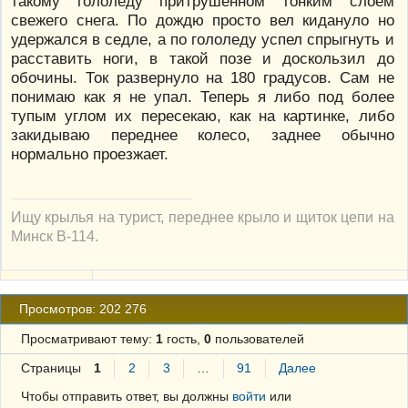
такому гололеду притрушенном тонким слоем
свежего снега. По дождю просто вел кидануло но
удержался в седле, а по гололеду успел спрыгнуть и
расставить ноги, в такой позе и доскользил до
обочины. Ток развернуло на 180 градусов. Сам не
понимаю как я не упал. Теперь я либо под более
тупым углом их пересекаю, как на картинке, либо
закидываю переднее колесо, заднее обычно
нормально проезжает.
Ищу крылья на турист, переднее крыло и щиток цепи на
Минск В-114.
Просмотров: 202 276
Просматривают тему:
1
гость,
0
пользователей
Страницы
1
2
3
…
91
Далее
Чтобы отправить ответ, вы должны
войти
или