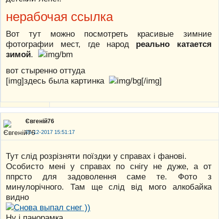
нерабочая ссылка
Вот тут можно посмотреть красивые зимние
фотографии мест, где народ
реально катается
зимой
.
вот стыренно оттуда
[img]здесь была картинка
[/img]
Євгеній76
05-12-2017 15:51:17
Тут слід розрізняти поїздки у справах і фанові.
Особисто мені у справах по снігу не дуже, а от
ппрсто для задоволення саме те. Фото з
минулорічного. Там ще слід від мого алкобайка
видно
Ну і панорамка