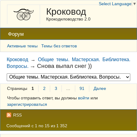
Select Language
▼
Кроковод
Крокодиловодство 2.0
Форум
Активные темы
Темы без ответов
Кроковод
→
Общие темы. Мастерская. Библиотека.
→
Снова выпал снег ))
Вопросы.
Страницы
1
2
3
…
91
Далее
Чтобы отправить ответ, вы должны
войти
или
зарегистрироваться
RSS
Сообщений с 1 по 15 из 1 352