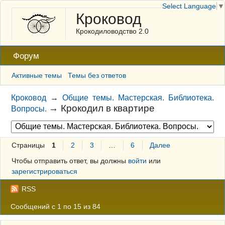
Select Language
▼
Кроковод
Крокодиловодство 2.0
Форум
Активные темы
Темы без ответов
Кроковод
→
Общие темы. Мастерская. Библиотека.
→
Крокодил в квартире
Вопросы.
Страницы
1
2
3
…
6
Далее
Чтобы отправить ответ, вы должны
войти
или
зарегистрироваться
RSS
Сообщений с 1 по 15 из 84