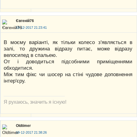
Євгеній76
19-12-2017 21:23:41
В моєму варіанті, як тільки колесо з'являється в
залі, то дружина відразу питає, може відразу
велосипед в спальею.
От і доводиться підсобними приміщеннями
обходитися.
Між тим фікс чи шосер на стіні чудове доповнення
інтер'єру.
Я рухаюсь, значить я існую!
Oldtimer
19-12-2017 21:38:26