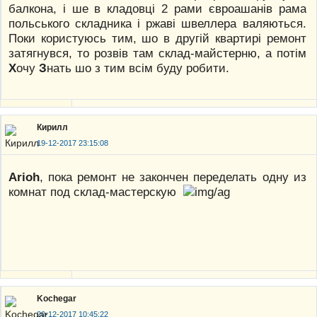
балкона, і ше в кладовці 2 рами євроашанів рама
польського складника і ржаві швеллера валяються.
Поки користуюсь тим, шо в другій квартирі ремонт
затягнувся, то розвів там склад-майстерню, а потім
Х
очу
З
нать шо з тим всім буду робити.
Кирилл
19-12-2017 23:15:08
Arioh
, пока ремонт не закончен переделать одну из
комнат под склад-мастерскую
Kochegar
20-12-2017 10:45:22