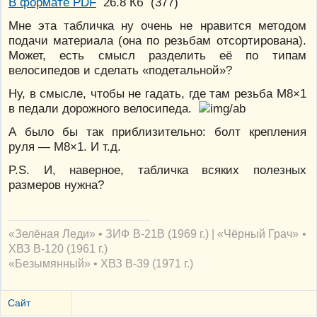
В формате PDF
26.8 Кб
(
377
)
Мне эта табличка ну очень не нравится методом
подачи материала (она по резьбам отсортирована).
Может, есть смысл разделить её по типам
велосипедов и сделать «подетальной»?
Ну, в смысле, чтобы не гадать, где там резьба М8×1
в педали дорожного велосипеда.
А было бы так приблизительно: болт крепления
руля — М8×1. И т.д.
P.S. И, наверное, табличка всяких полезных
размеров нужна?
«Зелёная Леди» • ЗИФ В-21В (1969 г.) | «Чёрный Грач» •
ХВЗ В-120 (1961 г.)
«Безымянный» • ХВЗ В-39 (1971 г.)
Сайт