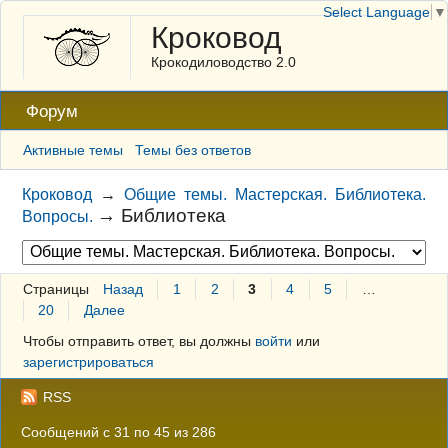
Select Language
▼
Кроковод
Крокодиловодство 2.0
Форум
Активные темы
Темы без ответов
Кроковод
→
Общие темы. Мастерская. Библиотека.
→
Библиотека
Вопросы.
Страницы
Назад
1
2
3
4
5
…
20
Далее
Чтобы отправить ответ, вы должны
войти
или
зарегистрироваться
RSS
Сообщений с 31 по 45 из 286