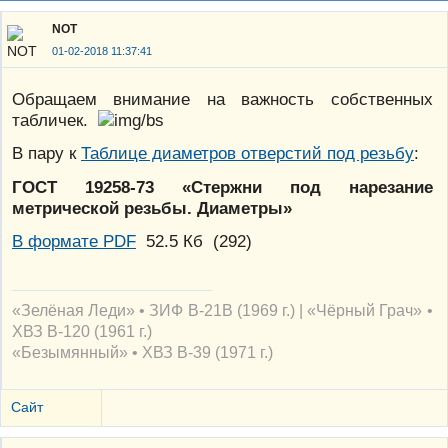
NOT
01-02-2018 11:37:41
Обращаем внимание на важность собственных
табличек.
В пару к
Таблице диаметров отверстий под резьбу
:
ГОСТ 19258-73 «Стержни под нарезание
метрической резьбы. Диаметры»
В формате PDF
52.5 Кб
(
292
)
«Зелёная Леди» • ЗИФ В-21В (1969 г.) | «Чёрный Грач» •
ХВЗ В-120 (1961 г.)
«Безымянный» • ХВЗ В-39 (1971 г.)
Сайт