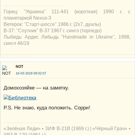
Горец: "Украина" 111-441 (короткая) 1990 г. с
планетаркой Nexus-3
Ветерок: "Старт-шоссе" 1986 г. (2х7, дуалы)
В-37: "Спутник" В-37 1967 г. сингл (торпедо)
Лыбидь: Ардис Либыдь "Handmade in Ukraine", 1998,
сингл 46/19
NOT
16-03-2018 09:02:07
Домохозяйке — на заметку.
P.S. Не знаю, куда положить. Сорри!
«Зелёная Леди» • ЗИФ В-21В (1969 г.) | «Чёрный Грач» •
ХВЗ В-120 (1961 г.)