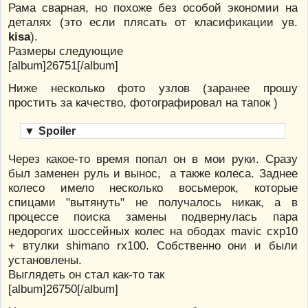
Рама сварная, но похоже без особой экономии на
деталях (это если плясать от класификации ув.
kisa
).
Размеры следующие
[album]26751[/album]
Ниже несколько фото узлов (заранее прошу
простить за качество, фотографировал на тапок )
▼
Spoiler
Через какое-то время попал он в мои руки. Сразу
был заменен руль и вынос, а также колеса. Заднее
колесо имело несколько восьмерок, которые
спицами "вытянуть" не получалось никак, а в
процессе поиска замены подвернулась пара
недорогих шоссейных колес на ободах mavic cxp10
+ втулки shimano rx100. Собственно они и были
установлены.
Выглядеть он стал как-то так
[album]26750[/album]