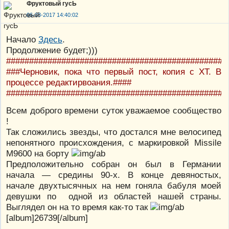
Фруктовый гусЬ
06-03-2017 14:40:02
Начало
Здесь
.
Продолжение будет;)))
################################################
###Черновик, пока что первый пост, копия с XT. В
процессе редактирвоания.####
################################################
Всем доброго времени суток уважаемое сообщество
!
Так сложились звезды, что достался мне велосипед
непонятного происхождения, с маркировкой Missile
M9600 на борту
Предположительно собран он был в Германии
начала — средины 90-х. В конце девяностых,
начале двухтысячных на нем гоняла бабуля моей
девушки по одной из областей нашей страны.
Выглядел он на то время как-то так
[album]26739[/album]