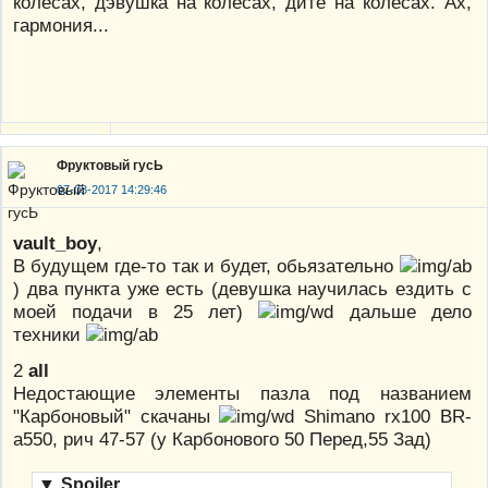
колёсах, дэвушка на колёсах, дитё на колёсах. Ах,
гармония...
Фруктовый гусЬ
07-03-2017 14:29:46
vault_boy
,
В будущем где-то так и будет, обьязательно
) два пункта уже есть (девушка научилась ездить с
моей подачи в 25 лет)
дальше дело
техники
2
all
Недостающие элементы пазла под названием
"Карбоновый" скачаны
Shimano rx100 BR-
a550, рич 47-57 (у Карбонового 50 Перед,55 Зад)
▼
Spoiler