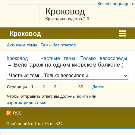
Select Language
▼
Кроковод
Крокодиловодство 2.0
Кроковод
Форум
Активные темы
Темы без ответов
Архив
Кроковод
→
Частные темы. Только велосипеды.
→
Велогараж на одном киевском балконе;)
ГАЛЕРЕЯ
Правила
Страницы
1
2
3
…
35
Далее
Поиск
Чтобы отправить ответ, вы должны
войти
или
Регистрация
зарегистрироваться
Вход
RSS
Сообщений с 1 по 15 из 524