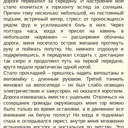
дороге перевалил за середину. И настроение моё
стало клониться к горизонту вслед за солнцем.
Причин тому несколько: небольшой, но постоянный
подъем, встречный ветер, стресс от проносящихся
рядом фур и усилившаяся боль в ноге. Через
полтора часа, когда я присел на камень в
небольшом «кармане» — расширении обочины
дороги, меня посетило острое желание протянуть
руку и поймать попутку. Но, немного отдохнув и
подкрепившись, я передумал сходить с дистанции
так скоро и продолжил путь на первой передаче,
крутя педали практически одной ногой.
Стало прохладней – пришлось надеть велоштаны и
веломайку с длинным рукавом. Третий тоннель
миновал на велосипеде – он был слабо освещен
электричеством и замусорен, но оказался коротким.
Дорога извивалась вместе с ущельем. Отвлечься на
созерцание громады окружающих меня гор можно
было только во время остановки, а в движении все
внимание на белую полосу! Но когда я поднимал
глаза и оглядывался окрест, внутри меня мгновенно
вспыхивали восторг и ностальгия по детству. Это