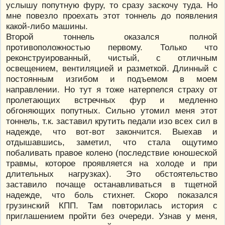
услышу попутную фуру, то сразу заскочу туда. Но
мне повезло проехать этот тоннель до появления
какой-либо машины.
Второй тоннель оказался полной
противоположностью первому. Только что
реконструированный, чистый, с отличным
освещением, вентиляцией и разметкой. Длинный с
постоянным изгибом и подъемом в моем
направлении. Но тут я тоже натерпелся страху от
пролетающих встречных фур и медленно
обгоняющих попутных. Сильно утомил меня этот
тоннель, т.к. заставил крутить педали изо всех сил в
надежде, что вот-вот закончится. Выехав и
отдышавшись, заметил, что стала ощутимо
побаливать правое колено (последствие юношеской
травмы, которое проявляется на холоде и при
длительных нагрузках). Это обстоятельство
заставило почаще останавливаться в тщетной
надежде, что боль стихнет. Скоро показался
грузинский КПП. Там повторилась история с
приглашением пройти без очереди. Узнав у меня,