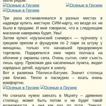
были рядом.
Три раза останавливался в разных местах в
надежде купить местную СИМ-карту, но везде их не
было в продаже. И мне говорили, что в следующем
магазине наверняка будет. Увы!
Затем купил «грузинский сникерс» — чурчхелу с
грецким орехом и фундуком по 2 лари за штуку у
женщины, только что начавшей придорожную
торговлю. Подкрепился ими через полчаса на
обочине у окраины села. Очень сытно, смог съесть
лишь одну. Проезжая два населенных пункта, видел
нарядных детей, идущих в школу.
Вот и развязка Тбилиси-Батуми. Значит столица
уже близко. Тепло и пасмурно – ехать очень
комфортно.
Но сначала нужно заехать в Мцхету – древнюю
столицу, может быть потом и не будет такой
возможности, а она как раз по пути. Заехал,