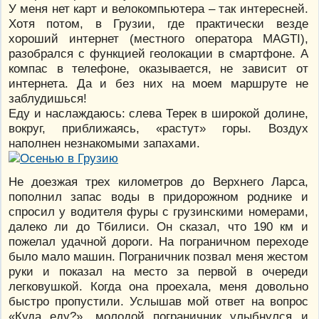
У меня нет карт и велокомпьютера – так интересней.
Хотя потом, в Грузии, где практически везде
хороший интернет (местного оператора MAGTI),
разобрался с функцией геолокации в смартфоне. А
компас в телефоне, оказывается, не зависит от
интернета. Да и без них на моем маршруте не
заблудишься!
Еду и наслаждаюсь: слева Терек в широкой долине,
вокруг, приближаясь, «растут» горы. Воздух
наполнен незнакомыми запахами.
Не доезжая трех километров до Верхнего Ларса,
пополнил запас воды в придорожном роднике и
спросил у водителя фуры с грузинскими номерами,
далеко ли до Тбилиси. Он сказал, что 190 км и
пожелал удачной дороги. На пограничном переходе
было мало машин. Пограничник позвал меня жестом
руки и показал на место за первой в очереди
легковушкой. Когда она проехала, меня довольно
быстро пропустили. Услышав мой ответ на вопрос
«Куда еду?», молодой пограничник улыбнулся и