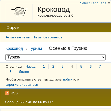
Select Language
▼
Кроковод
Крокодиловодство 2.0
Форум
Активные темы
Темы без ответов
→
Осенью в Грузию
Кроковод
→
Туризм
Страницы
Назад
1
2
3
4
5
6
7
8
Далее
Чтобы отправить ответ, вы должны
войти
или
зарегистрироваться
RSS
Сообщений с 46 по 60 из 117