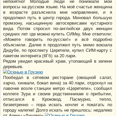
непонятно! Молодые люди не понимали мои
вопросы на русском языке. На моё счастье женщина
в возрасте разъяснила мне направление, и я
продолжил путь в центр города. Миновал большую
промзону, насыщенную автосервисами кустарного
вида. Потом спросил по-английски двух женщин
средних лет где можно купить СИМку. Мне ответили:
«Можете говорить по-русски!» и всё подробно
объяснили. Далее я продолжил путь мимо вокзала
Дидубе, по проспекту Церетели, купил СИМ-карту с
пакетом интернета (6Гб) за 20 лари.
Рядом увидел красивый храм, утопающий в зелени
деревьев.
Пообедал в сетевом ресторане (овощной салат,
харчо, хинкали, бокал вина) за 40 лари, отдохнул на
лавочке возле станции метро «Церетели», сообщил
коллеге Зура и своим родственникам о прибытии,
отписался в Кроковод. Пасмурно, тепло,
безветренно – пора искать ночлег и покатать по
городу налегке! Долго искать не пришлось: недалеко
от Арены «Динамо»