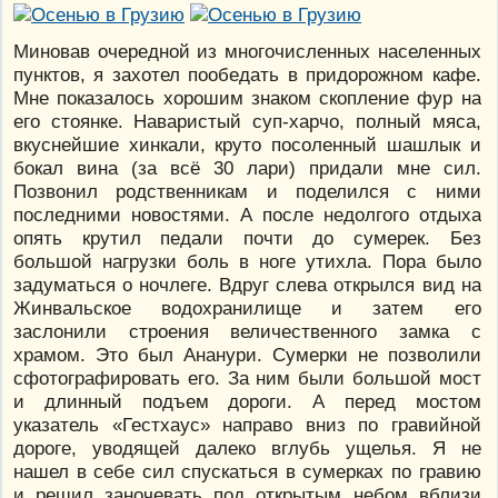
Миновав очередной из многочисленных населенных
пунктов, я захотел пообедать в придорожном кафе.
Мне показалось хорошим знаком скопление фур на
его стоянке. Наваристый суп-харчо, полный мяса,
вкуснейшие хинкали, круто посоленный шашлык и
бокал вина (за всё 30 лари) придали мне сил.
Позвонил родственникам и поделился с ними
последними новостями. А после недолгого отдыха
опять крутил педали почти до сумерек. Без
большой нагрузки боль в ноге утихла. Пора было
задуматься о ночлеге. Вдруг слева открылся вид на
Жинвальское водохранилище и затем его
заслонили строения величественного замка с
храмом. Это был Ананури. Сумерки не позволили
сфотографировать его. За ним были большой мост
и длинный подъем дороги. А перед мостом
указатель «Гестхаус» направо вниз по гравийной
дороге, уводящей далеко вглубь ущелья. Я не
нашел в себе сил спускаться в сумерках по гравию
и решил заночевать под открытым небом вблизи