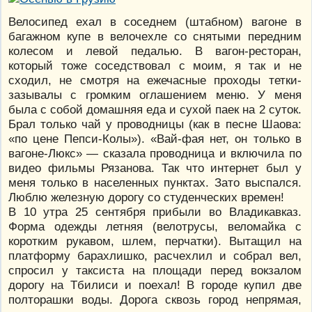
Велосипед ехал в соседнем (штабном) вагоне в
багажном купе в велочехле со снятыми передним
колесом и левой педалью. В вагон-ресторан,
который тоже соседствовал с моим, я так и не
сходил, не смотря на ежечасные проходы тетки-
зазывалы с громким оглашением меню. У меня
была с собой домашняя еда и сухой паек на 2 суток.
Брал только чай у проводницы (как в песне Шаова:
«по цене Пепси-Колы»). «Вай-фая нет, он только в
вагоне-Люкс» — сказала проводница и включила по
видео фильмы Рязанова. Так что интернет был у
меня только в населенных пунктах. Зато выспался.
Люблю железную дорогу со студенческих времен!
В 10 утра 25 сентября прибыли во Владикавказ.
Форма одежды летняя (велотрусы, веломайка с
коротким рукавом, шлем, перчатки). Вытащил на
платформу барахлишко, расчехлил и собрал вел,
спросил у таксиста на площади перед вокзалом
дорогу на Тбилиси и поехал! В городе купил две
полторашки воды. Дорога сквозь город непрямая,