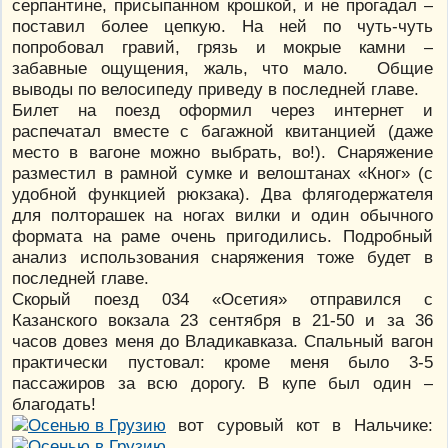
серпантине, присыпанном крошкой, и не прогадал –
поставил более цепкую. На ней по чуть-чуть
попробовал гравий, грязь и мокрые камни –
забавные ощущения, жаль, что мало. Общие
выводы по велосипеду приведу в последней главе.
Билет на поезд оформил через интернет и
распечатал вместе с багажной квитанцией (даже
место в вагоне можно выбрать, во!). Снаряжение
разместил в рамной сумке и велоштанах «Кног» (с
удобной функцией рюкзака). Два флягодержателя
для полторашек на ногах вилки и один обычного
формата на раме очень пригодились. Подробный
анализ использования снаряжения тоже будет в
последней главе.
Скорый поезд 034 «Осетия» отправился с
Казанского вокзала 23 сентября в 21-50 и за 36
часов довез меня до Владикавказа. Спальный вагон
практически пустовал: кроме меня было 3-5
пассажиров за всю дорогу. В купе был один –
благодать!
вот суровый кот в Нальчике: