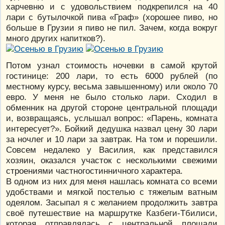
харчевню и с удовольствием подкрепился на 40
лари с бутылочкой пива «Граф» (хорошее пиво, но
больше в Грузии я пиво не пил. Зачем, когда вокруг
много других напитков?).
Потом узнал стоимость ночевки в самой крутой
гостинице: 200 лари, то есть 6000 рублей (по
местному курсу, весьма завышенному) или около 70
евро. У меня не было столько лари. Сходил в
обменник на другой стороне центральной площади
и, возвращаясь, услышал вопрос: «Парень, комната
интересует?». Бойкий дедушка назвал цену 30 лари
за ночлег и 10 лари за завтрак. На том и порешили.
Совсем недалеко у Василия, как представился
хозяин, оказался участок с несколькими свежими
строениями частногостинничного характера.
В одном из них для меня нашлась комната со всеми
удобствами и мягкой постелью с тяжелым ватным
одеялом. Засыпал я с желанием продолжить завтра
своё путешествие на маршрутке Казбеги-Тбилиси,
которая отправлялась с центральной площади