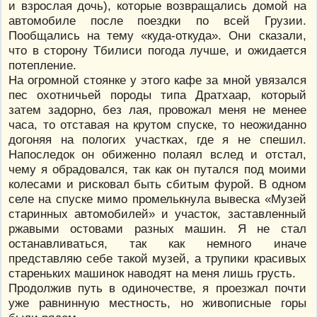
и взрослая дочь), которые возвращались домой на
автомобиле после поездки по всей Грузии.
Пообщались на тему «куда-откуда». Они сказали,
что в сторону Тбилиси погода лучше, и ожидается
потепление.
На огромной стоянке у этого кафе за мной увязался
пес охотничьей породы типа Дратхаар, который
затем задорно, без лая, провожал меня не менее
часа, то отставая на крутом спуске, то неожиданно
догоняя на пологих участках, где я не спешил.
Напоследок он обиженно полаял вслед и отстал,
чему я обрадовался, так как он путался под моими
колесами и рисковал быть сбитым фурой. В одном
селе на спуске мимо промелькнула вывеска «Музей
старинных автомобилей» и участок, заставленный
ржавыми остовами разных машин. Я не стал
останавливаться, так как немного иначе
представляю себе такой музей, а трупики красивых
стареньких машинок наводят на меня лишь грусть.
Продолжив путь в одиночестве, я проезжал почти
уже равнинную местность, но живописные горы