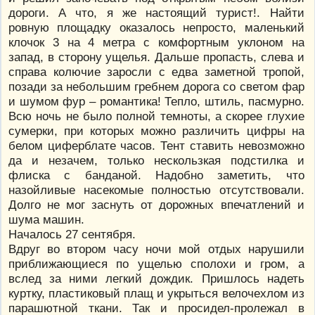
дороги. А что, я же настоящий турист!. Найти
ровную площадку оказалось непросто, маленький
клочок 3 на 4 метра с комфортным уклоном на
запад, в сторону ущелья. Дальше пропасть, слева и
справа колючие заросли с едва заметной тропой,
позади за небольшим гребнем дорога со светом фар
и шумом фур – романтика! Тепло, штиль, пасмурно.
Всю ночь не было полной темноты, а скорее глухие
сумерки, при которых можно различить цифры на
белом циферблате часов. Тент ставить невозможно
да и незачем, только нескользкая подстилка и
флиска с банданой. Надобно заметить, что
назойливые насекомые полностью отсутствовали.
Долго не мог заснуть от дорожных впечатлений и
шума машин.
Началось 27 сентября.
Вдруг во втором часу ночи мой отдых нарушили
приближающиеся по ущелью сполохи и гром, а
вслед за ними легкий дождик. Пришлось надеть
куртку, пластиковый плащ и укрыться велочехлом из
парашютной ткани. Так и просидел-пролежал в