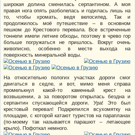
широкая долина сменилась серпантином. А моя
правая нога опять разболелась и годилась лишь на
то, чтобы хромать, ведя велосипед. Так и
продолжилось моё путешествие – в основном
пешком до Крестового перевала. Все встреченные
тоннели имели летние обходы, поэтому в чрево гор
больше погружаться не пришлось. Вокруг очень
живописно, особенно в месте выхода на
поверхность минеральной воды.
На относительно пологих участках дороги смог
двигаться в седле, и вот, мимо меня справа
промелькнул какой-то каменный крест на
возвышении, а за поворотом открылась бездна и
серпантин спускающейся дороги. Ура! Это был
крестовый перевал! Подкрепился всухомятку на
площадке, с которой катают туристов на парапланах
(по-моему так называется парашют – летающее
крыло). Пофоткал немного.