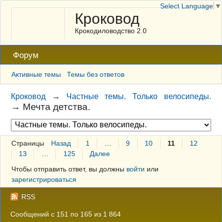
Select Language
▼
Кроковод
Крокодиловодство 2.0
Форум
Активные темы
Темы без ответов
Кроковод
→
Частные темы. Только велосипеды.
→
Мечта детства.
Страницы
Назад
1
…
9
10
11
12
13
…
125
Далее
Чтобы отправить ответ, вы должны
войти
или
зарегистрироваться
RSS
Сообщений с 151 по 165 из 1 864