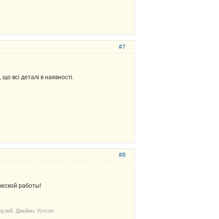
#7
що всі деталі в наявності.
#8
ческой работы!
рузей. Джеймс Уотсон