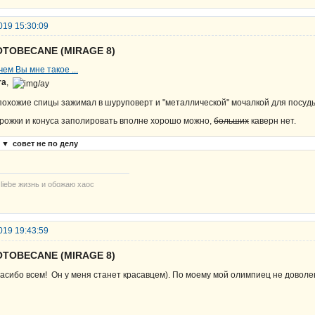
019 15:30:09
OTOBECANE (MIRAGE 8)
чем Вы мне такое ...
ra
,
похожие спицы зажимал в шуруповерт и "металлической" мочалкой для посуд
рожки и конуса заполировать вполне хорошо можно,
больших
каверн нет.
▼
совет не по делу
 liebe жизнь и обожаю хаос
019 19:43:59
OTOBECANE (MIRAGE 8)
асибо всем! Он у меня станет красавцем). По моему мой олимпиец не доволе