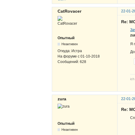
CatRovacer
22-01-2
Re: M
За
zu
Опытный
Я 
Неактивен
Откуда:
Истра
До
На форуме с
01-10-2018
Сообщений:
628
ich
zura
22-01-2
Re: M
Сп
Опытный
Неактивен