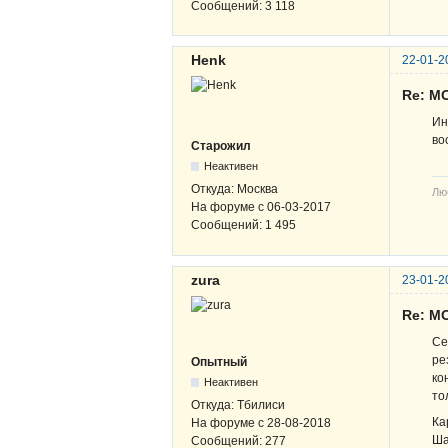
Сообщений:
3 118
Henk
22-01-2
Re: M
Ин
во
Старожил
Неактивен
Откуда:
Москва
Лю
На форуме с
06-03-2017
Сообщений:
1 495
zura
23-01-2
Re: M
Се
ре
Опытный
ко
Неактивен
то
Откуда:
Тбилиси
Ка
На форуме с
28-08-2018
Ша
Сообщений:
277