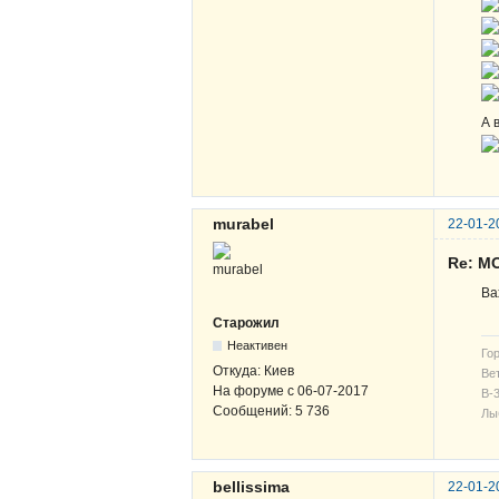
А 
murabel
22-01-2
Re: M
Ва
Старожил
Неактивен
Гор
Откуда:
Киев
Вет
На форуме с
06-07-2017
В-3
Сообщений:
5 736
Лы
bellissima
22-01-2