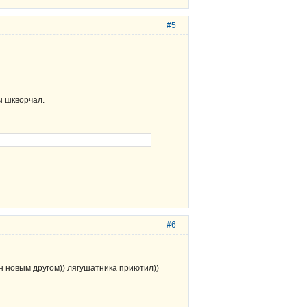
#5
ы шкворчал.
#6
н новым другом)) лягушатника приютил))