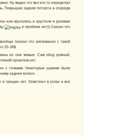
ужно. Ну видно что вел кто то переделал
ль. Покрышка задняя потерта а спереди
уны ели крутились и хрустели и рулевая
оду
и проблем нет)) Сказал что
 вообще поехал что рискованно с такой
 то 35-38$
вчины но они живые. Сам обод ровный,
ояний проколов нет.
дин с точками. Некоторые шарики были
сниму заднее колесо.
 и трещин нет. Осмотрел в узлах и все