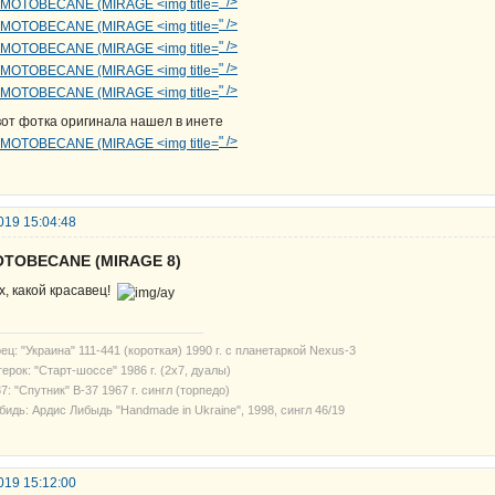
" />
" />
" />
" />
" />
вот фотка оригинала нашел в инете
" />
019 15:04:48
OTOBECANE (MIRAGE 8)
х, какой красавец!
ец: "Украина" 111-441 (короткая) 1990 г. с планетаркой Nexus-3
ерок: "Старт-шоссе" 1986 г. (2х7, дуалы)
7: "Спутник" В-37 1967 г. сингл (торпедо)
бидь: Ардис Либыдь "Handmade in Ukraine", 1998, сингл 46/19
019 15:12:00