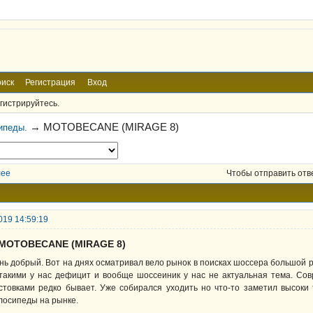
иск
Регистрация
Вход
гистрируйтесь.
→
MOTOBECANE (MIRAGE 8)
ипеды.
лее
Чтобы отправить отв
019 14:59:19
 MOTOBECANE (MIRAGE 8)
нь добрый. Вот на днях осматривал вело рынок в поисках шоссера большой ро
такими у нас дефицит и вообще шоссеиник у нас не актуальная тема. Сов
стовками редко бывает. Уже собирался уходить но что-то заметил высоки
лосипеды на рынке.