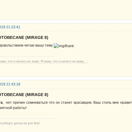
019 21:23:41
OTOBECANE (MIRAGE 8)
удовольствием читаю вашу тему
наю, что я ничего не знаю. Я вижу, что я ничего не вижу.....
019 21:43:18
OTOBECANE (MIRAGE 8)
ra
, нет причин сомневаться что он станет красавцем. Ваш стиль мне нравитс
иятной работы!
rything's gonna be just fine!