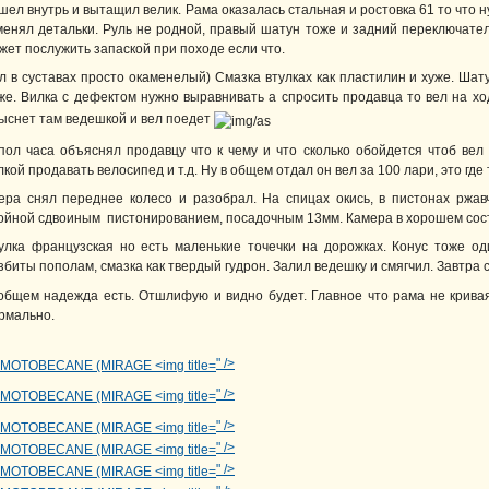
шел внутрь и вытащил велик. Рама оказалась стальная и ростовка 61 то что н
менял детальки. Руль не родной, правый шатун тоже и задний переключате
жет послужить запаской при походе если что.
л в суставах просто окаменелый) Смазка втулках как пластилин и хуже. Шат
же. Вилка с дефектом нужно выравнивать а спросить продавца то вел на х
ыснет там ведешкой и вел поедет
пол часа объяснял продавцу что к чему и что сколько обойдется чтоб вел
лкой продавать велосипед и т.д. Ну в общем отдал он вел за 100 лари, это где
ера снял переднее колесо и разобрал. На спицах окись, в пистонах ржа
ойной сдвоиным пистонированием, посадочным 13мм. Камера в хорошем сост
улка французская но есть маленькие точечки на дорожках. Конус тоже о
збиты пополам, смазка как твердый гудрон. Залил ведешку и смягчил. Завтра 
общем надежда есть. Отшлифую и видно будет. Главное что рама не кривая
рмально.
" />
" />
" />
" />
" />