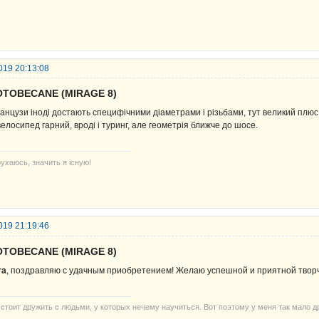
019 20:13:08
OTOBECANE (MIRAGE 8)
анцузи іноді достають специфічними діаметрами і різьбами, тут великий плюс, 
велосипед гарний, вроді і туринг, але геометрія ближче до шосе.
ухаюсь, значить я існую!
019 21:19:46
OTOBECANE (MIRAGE 8)
ra
, поздравляю с удачным приобретением! Желаю успешной и приятной твор
 стоит дружить с людьми, у которых нечему научиться. Вот поэтому у меня так мало д