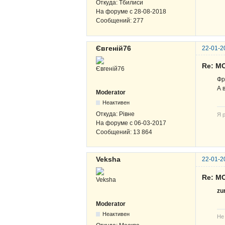
Откуда:
Тбилиси
На форуме с
28-08-2018
Сообщений:
277
Євгеній76
22-01-2
Re: M
Фр
А 
Moderator
Неактивен
Откуда:
Рівне
Я р
На форуме с
06-03-2017
Сообщений:
13 864
Veksha
22-01-2
Re: M
zu
Moderator
Неактивен
Не