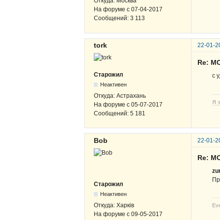
Откуда:
Москва
На форуме с
07-04-2017
Сообщений:
3 113
tork
22-01-2
Re: M
Старожил
с 
Неактивен
Откуда:
Астрахань
Я з
На форуме с
05-07-2017
Сообщений:
5 181
Bob
22-01-2
Re: M
zu
Пр
Старожил
Неактивен
Откуда:
Харків
Eve
На форуме с
09-05-2017