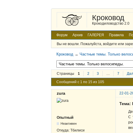
Кроковод
Крокодиловодство 2.0
Форум
Архив
ГАЛЕРЕЯ
Правила
По
Вы не вошли.
Пожалуйста, войдите или заре
Кроковод
→
Частные темы. Только велос
Страницы
1
2
3
…
7
Да
Сообщений с 1 по 15 из 105
zura
22-01-2
Тема:
Де
С 
Опытный
ро
Неактивен
ве
Откуда:
Тбилиси