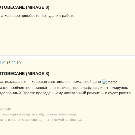
OTOBECANE (MIRAGE 8)
ra
, хорошее приобретение, удачи в работе!
019 15:29:19
OTOBECANE (MIRAGE 8)
ра, поздравляю — хорошая заготовка по нормальной цене
маю, проблем не принесёт, почистишь, прошлифуешь и отполируешь —
здолбанный. Просто проведёшь ему капитальный ремонт — и будет ракета.
й гараж
стер спорта по езде за хлебушком на велосипеде.
ли не я построил велосипед — это не мой велосипед.