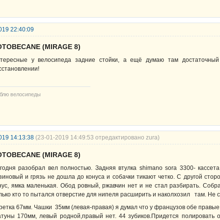
019 22:40:09
OTOBECANE (MIRAGE 8)
тересные у велосипеда задние стойки, а ещё думаю там достаточный 
сстановлении!
блю велосипеды
019 14:13:38
(23-01-2019 14:49:53 отредактировано zura)
OTOBECANE (MIRAGE 8)
годня разобрал вел полностью. Задняя втулка shimano sora 3300- кассет
зиновый и грязь не дошла до конуса и собачки тикают четко. С другой стор
нус, ямка маленькая. Обод ровный, ржавчин нет и не стал разбирать. Собр
лько кто то пытался отверстие для нипеля расширить и наколхозил там. Не 
ретка 67мм. Чашки 35мм (левая-правая) я думал что у французов обе правые
туны 170мм, левый родной,правый нет. 44 зубиков.Придется полировать 