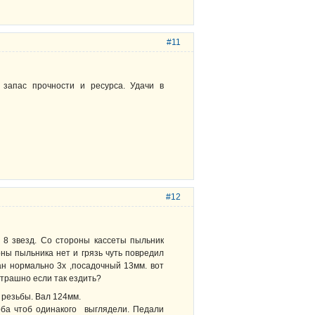
#11
запас прочности и ресурса. Удачи в
#12
а 8 звезд. Со стороны кассеты пыльник
оны пыльника нет и грязь чуть повредил
ан нормально 3х ,посадочный 13мм. вот
страшно если так ездить?
 резьбы. Вал 124мм.
оба чтоб одинакого выглядели. Педали