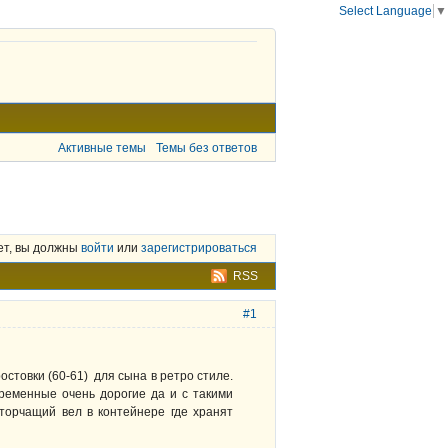
Select Language
▼
Активные темы
Темы без ответов
ет, вы должны
войти
или
зарегистрироваться
RSS
#1
стовки (60-61) для сына в ретро стиле.
ременные очень дорогие да и с такими
 торчащий вел в контейнере где хранят