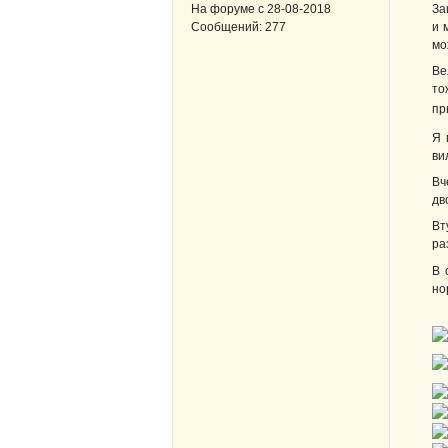
За
На форуме с
28-08-2018
и 
Сообщений:
277
мо
Ве
то
пр
Я 
ви
Вч
дв
Вт
ра
В 
но