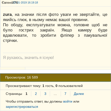
23-01-2019 16:19:18
zura
, на значки після фото уваги не звертайте, це
якийсь глюк, в ньому немає вашої провини.
По ободу, експлуатувати можна, головне щоб не
було гострих закраїн. Якщо камеру буде
вдавлювати, то зробити фліпер з пакувальної
стрічки.
Я рухаюсь, значить я існую!
Просмотров: 16 589
Просматривают тему:
1
гость,
0
пользователей
Страницы
1
2
3
…
7
Далее
Чтобы отправить ответ, вы должны
войти
или
зарегистрироваться