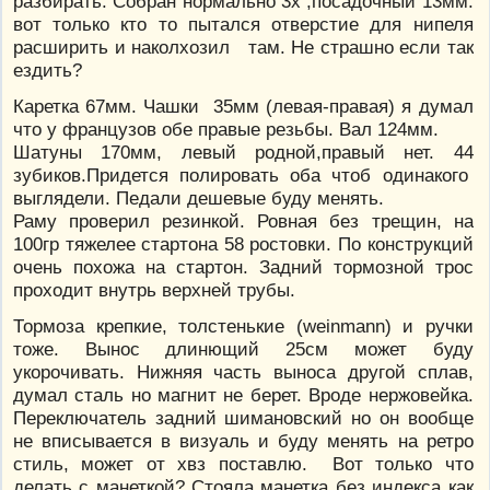
разбирать. Собран нормально 3х ,посадочный 13мм.
вот только кто то пытался отверстие для нипеля
расширить и наколхозил там. Не страшно если так
ездить?
Каретка 67мм. Чашки 35мм (левая-правая) я думал
что у французов обе правые резьбы. Вал 124мм.
Шатуны 170мм, левый родной,правый нет. 44
зубиков.Придется полировать оба чтоб одинакого
выглядели. Педали дешевые буду менять.
Раму проверил резинкой. Ровная без трещин, на
100гр тяжелее стартона 58 ростовки. По конструкций
очень похожа на стартон. Задний тормозной трос
проходит внутрь верхней трубы.
Тормоза крепкие, толстенькие (weinmann) и ручки
тоже. Вынос длинющий 25см может буду
укорочивать. Нижняя часть выноса другой сплав,
думал сталь но магнит не берет. Вроде нержовейка.
Переключатель задний шимановский но он вообще
не вписывается в визуаль и буду менять на ретро
стиль, может от хвз поставлю. Вот только что
делать с манеткой? Стояла манетка без индекса как