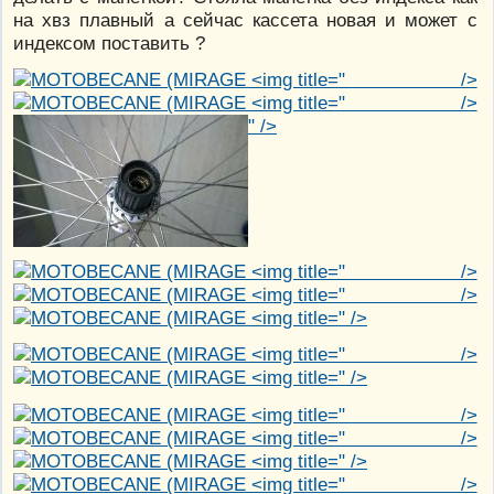
на хвз плавный а сейчас кассета новая и может с
индексом поставить ?
" />
" />
" />
" />
" />
" />
" />
" />
" />
" />
" />
" />