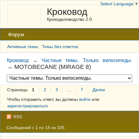
Select Language
▼
Кроковод
Крокодиловодство 2.0
Форум
Активные темы
Темы без ответов
Кроковод
→
Частные темы. Только велосипеды.
→
MOTOBECANE (MIRAGE 8)
Страницы
1
2
3
…
7
Далее
Чтобы отправить ответ, вы должны
войти
или
зарегистрироваться
RSS
Сообщений с 1 по 15 из 105