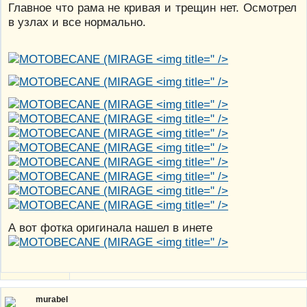
Главное что рама не кривая и трещин нет. Осмотрел
в узлах и все нормально.
" />
" />
" />
" />
" />
" />
" />
" />
" />
" />
А вот фотка оригинала нашел в инете
" />
murabel