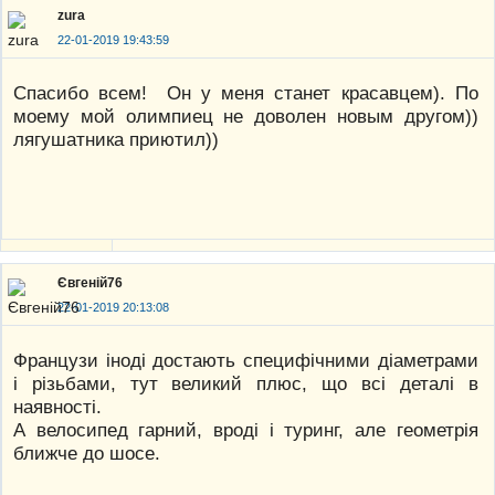
zura
22-01-2019 19:43:59
Спасибо всем! Он у меня станет красавцем). По
моему мой олимпиец не доволен новым другом))
лягушатника приютил))
Євгеній76
22-01-2019 20:13:08
Французи іноді достають специфічними діаметрами
і різьбами, тут великий плюс, що всі деталі в
наявності.
А велосипед гарний, вроді і туринг, але геометрія
ближче до шосе.