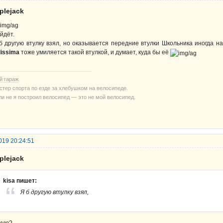
plejack
йдёт.
б другую втулку взял, но оказывается передние втулки Школьника иногда н
lissima
тоже умиляется такой втулкой, и думает, куда бы её
й гараж
стер спорта по езде за хлебушком на велосипеде.
ли не я построил велосипед — это не мой велосипед.
019 20:24:51
plejack
kisa пишет:
Я б другую втулку взял,