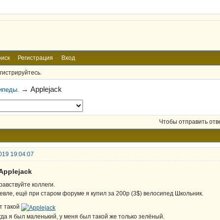
иск
Регистрация
Вход
гистрируйтесь.
→
Applejack
ипеды.
Чтобы отправить отв
019 19:04:07
Applejack
равствуйте коллеги.
евле, ещё при старом форуме я купил за 200р (3$) велосипед Школьник.
т такой
гда я был маленький, у меня был такой же только зелёный.