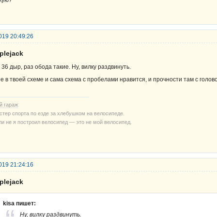
кую?
019 20:49:26
plejack
 36 дыр, раз обода такие. Ну, вилку раздвинуть.
е в твоей схеме и сама схема с пробелами нравится, и прочности там с голов
й гараж
стер спорта по езде за хлебушком на велосипеде.
ли не я построил велосипед — это не мой велосипед.
019 21:24:16
plejack
kisa пишет:
Ну, вилку раздвинуть.