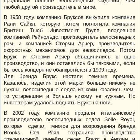
продавали больше велосипедных сидений, чем
любой другой производитель в мире.
В 1958 году компанию Бруксов выкупила компания
Рали Сайкл, которую потом поглотила компания
Бритиш Тьюб Инвестмент Групп, владевшая
компанией Рейнольдс, производитель велосипедных
рам, и компанией Сторми Арчер, производитель
скоростных механизмов для велосипедов. Потом
Брукс и Сторми Арчер объединились в одно
производство, и они оставались бы таковыми, если
бы весь концерн не обанкротился в 1999 году.
Для бренда Брукс настали темные времена.
Казалось, изделия этой марки больше никому не
нужны, велосипедные седла из кожи казались чем-
то устаревшим и больше никому не нужным. Но
инвесторам удалось поднять Брукс на ноги.
В 2002 году компанию продали итальянскому
производителю велосипедных седел Selle Royal,
которая сделал многое для возрождения бренда
Brooks. Сел Роял сохранила производство
традиционной линейки седел Брукс в Англии и