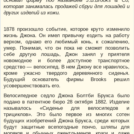
основал фирму под названием J.B.Brooks & Co,
которая занималась продажей сбруи для лошадей и
других изделий из кожи.
1878 произошло событие, которое круто изменило
жизнь Джона. Он имел привычку ездить на работу
верхом, однако его любимый конь, к сожалению,
умер. Понимая, что он пока не сможет позволить
себе другую лошадь, Джон занял у приятеля
новомодное и более доступное транспортное
средство — велосипед. В нем Джону все нравилось,
кроме ужасно твердого деревянного сиденья.
Будущий основатель фирмы Brooks решил
усовершенствовать его.
Велосипедное седло Джона Болтби Брукса было
подано в патентное бюро 28 октября 1882. Изделие
называлось «Сиденье для велосипедов и
трициклов». Это было первое из многих сотен
будущих изобретений Джона Брукса, среди которых
будут защитные всепогодные пончо, шляпы для
моряков и обычных джентльменов, краги и даже