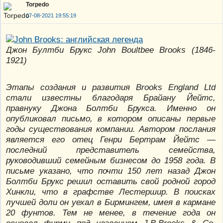
Torpedo
07-08-2021 19:55:19
Джон Бултби Брукс John Boultbee Brooks (1846-
1921)
Этапы создания и развития Brooks England Ltd
стали известны благодаря Брайану Йейтс,
правнуку Джона Болтби Брукса. Именно он
опубликовал письмо, в котором описаны первые
годы существования компании. Автором послания
является его отец Генри Бертрам Йейтс —
последний представитель семейства,
руководивший семейным бизнесом до 1958 года. В
письме указано, что почти 150 лет назад Джон
Болтби Брукс решил оставить свой родной город
Хинкли, что в графстве Лестершир. В поисках
лучшей доли он уехал в Бирмингем, имея в кармане
20 фунтов. Тем не менее, в течение года он