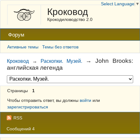
Select Language
▼
Кроковод
Крокодиловодство 2.0
Форум
Активные темы
Темы без ответов
→
John Brooks:
Кроковод
→
Раскопки. Музей.
английская легенда
Страницы
1
Чтобы отправить ответ, вы должны
войти
или
зарегистрироваться
RSS
Сообщений 4