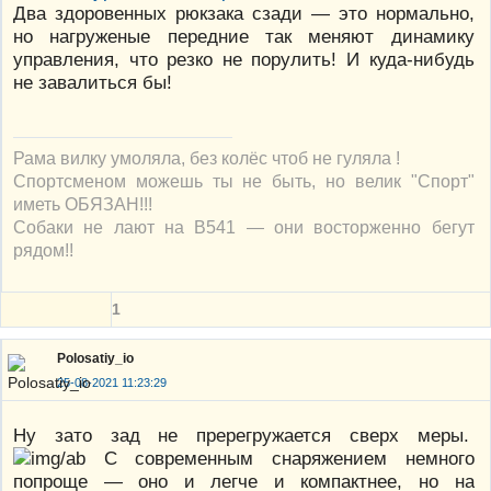
Два здоровенных рюкзака сзади — это нормально,
но нагруженые передние так меняют динамику
управления, что резко не порулить! И куда-нибудь
не завалиться бы!
Рама вилку умоляла, без колёс чтоб не гуляла !
Спортсменом можешь ты не быть, но велик "Спорт"
иметь ОБЯЗАН!!!
Собаки не лают на В541 — они восторженно бегут
рядом!!
1
Polosatiy_io
25-08-2021 11:23:29
Ну зато зад не пререгружается сверх меры.
С современным снаряжением немного
попроще — оно и легче и компактнее, но на