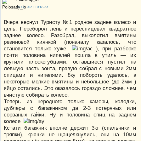
25-08-2021 10:46:33
Вчера вернул Туристу №1 родное заднее колесо и
цепь. Переборол лень и переспицевал квадратное
заднее колесо. Разобрал, выколотил вмятины
резиновой киянкой (поначалу казалось, что
становится только хуже
), при разборке
почти половина нипелей пошла в утиль — их
крутили плоскогубцами, оставшиеся пустил на
левыую часть зонта, правую собрал с новыми 2мм
спицами и нипелями. 8ку побороть удалось, а
некоторые мелкие вмятины и небольшое (до 2мм )
яйцо остались. Это оказалось гораздо сложнее, чем
вчистую собирать колесо.
Теперь из неродного только камеры, колодки,
дублеры с багажником да 2-3 потеряных или
сорваных гайки. Ну и половина спиц на заднем
колесе
Кстати багажник вполне держит 3кг (спальники и
тряпки), крючки не щащелкнулись, они на 10мм
рассчитаны (у меня пруток 8мм), но липучка держит,