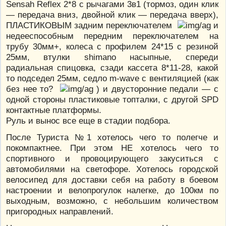
Sensah Reflex 2*8 с рычагами 3в1 (тормоз, один клик
— передача вниз, двойной клик — передача вверх),
ПЛАСТИКОВЫМ задним переключателем
и
недееспособным передним переключателем на
трубу 30мм+, колеса с профилем 24*15 с резиной
25мм, втулки shimano насыпные, спереди
радиальная спицовка, сзади кассета 8*11-28, какой
то подседел 25мм, седло m-wave с вентиляцией (как
без нее то?
) и двусторонние педали — с
одной стороны пластиковые топталки, с другой SPD
контактные платформы.
Руль и вынос все еще в стадии подбора.
После Туриста №1 хотелось чего то полегче и
покомпактнее. При этом НЕ хотелось чего то
спортивного и провоцирующего закуситься с
автомобилями на светофоре. Хотелось городской
велосипед для доставки себя на работу в боевом
настроении и велопрогулок налегке, до 100км по
выходным, возможно, с небольшим количеством
пригородных направлений.