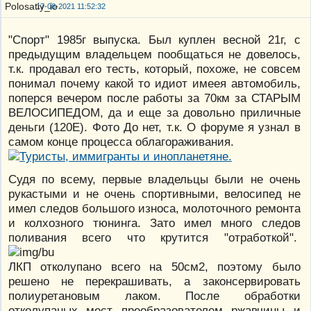
17-08-2021 11:52:32
"Спорт" 1985г выпуска. Был куплен весной 21г, с
предыдущим владельцем пообщаться не довелось,
т.к. продавал его тесть, который, похоже, не совсем
понимал почему какой то идиот имеея автомобиль,
поперся вечером после работы за 70км за СТАРЫМ
ВЕЛОСИПЕДОМ, да и еще за довольно приличные
деньги (120Е). Фото До нет, т.к. О форуме я узнал в
самом конце процесса облагораживания.
Судя по всему, первые владельцы были не очень
рукастыми и не очень спортивными, велосипед не
имел следов большого износа, молоточного ремонта
и колхозного тюнинга. Зато имел много следов
поливания всего что крутится "отработкой".
ЛКП отколупано всего на 50см2, поэтому было
решено не перекрашивать, а законсервировать
полиуретановым лаком. После обработки
отколупаных мест преобразователем ржавчины и