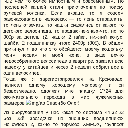
№2 чем то более импортным и современным. Но
последней каплей стали приключения по поиску
рулевой колонки. Если вкраце, то я совсем
разочаровался в человеках — то лень отправлять,
то лень отвечать, то чашки оказались от какого то
детского велосипеда, то продаю-не-знаю-что, но по
300р за деталь (2, чашки 2 гайки, нижний конус,
шайба, 2 подшипника) итого 2400р (30$). В общем
прикинул я во что это обойдется моему кошельку,
моим нервам и моей жене, в виде вечно
недособранного велосипеда в квартире, заказал всю
навеску у китайцев и через 2 недели собрал все в
один велосипед.
Тогда же я зарегистрировался на Кроководе,
написал одному хорошему человеку и он
безвозмездно, одолжил мне плашку 1"*24 для
окончательного перехода в мир чужемерных
размеров
Спасибо Олег!
Из оборудования у нас какая то система 44-32-22
без 22й звездочки на внешних подшипниках
Hollowtech 2, какие то тормоза XMFOX, группсет