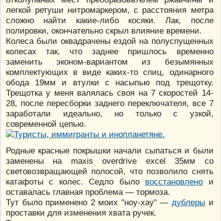
легкой ретуши нитромаркером, с расстояния метра
сложно найти какие-либо косяки. Лак, после
полировки, окончательно скрыл влияние времени.
Колеса были оквадрачены ездой на полуспущенных
колесах так, что заднее пришлось временно
заменить эконом-вариантом из безымянных
комплектующих в виде каких-то спиц, одинарного
обода 19мм и втулки с насыпью под трещотку.
Трещотка у меня валялась своя на 7 скоростей 14-
28, после пересборки заднего переключателя, все 7
заработали идеально, но только с узкой,
современной цепью.
Родные красные покрышки начали сыпаться и были
заменены на maxis overdrive excel 35мм со
световозвращающей полосой, что позволило снять
катафоты с колес. Седло было
восстановлено
и
оставалась главная проблема — тормоза.
Тут было применено 2 моих "ноу-хау" —
дублеры
и
проставки для изменения хвата ручек.