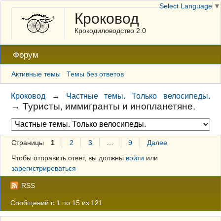
Select Language
▼
Кроковод
Крокодиловодство 2.0
Форум
Активные темы
Темы без ответов
Кроковод
→
Частные темы. Только велосипеды.
→
Туристы, иммигранты и инопланетяне.
Страницы
1
2
3
…
9
Далее
Чтобы отправить ответ, вы должны
войти
или
зарегистрироваться
RSS
Сообщений с 1 по 15 из 121