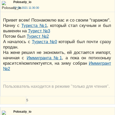
Polosatiy_io
17-08-2021 11:30:30
Привет всем! Познакомлю вас и со своим "гаражом".
Начну с
Туриста №1
, который стал скучным и был
выменян на
Турист №3
Потом был
Турист №2
А началось с
Туриста №0
который был почти сразу
продан.
На жене решил не экономить, ей достается импорт,
начиная с
Иммигранта №1
, а пока он потихоньку
красится/комплектуется, на зиму собран
Иммигрант
№2
Пользователь находится в режиме "только для чтения".
5
Polosatiy_io