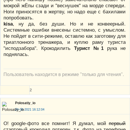
мокрой жЁпы сзади и "веснушек" на морде спереди.
Ноги приносятся в жертву, но надо еще с бахилами
попробовать.
kisa
, ну да, без души. Но и не конвеерный.
Системные ошибки внесены системно, с умыслом.
Не пойдет в сити-режиме, оставлю как заготовку для
триатлонного тренажера, и куплю раму туриста
"исподзабора". Крокодилить
Турист №1
рука не
поднялась.
Пользователь находится в режиме "только для чтения".
2
Polosatiy_io
26-08-2021 16:12:04
О! google-фото все помнит! Я думал, мой
первый
стартовый крокодил потерян, т.к. фото на телефоне