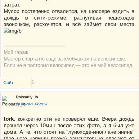
затрат.
Мусор постепенно отвалится, на шоссере ездить в
дождь в сити-режиме, распугивая пешеходов
звоночком, расхочется, и всё займёт свои места
Мой гараж
Мастер спорта по езде за хлебушком на велосипеде.
Если не я построил велосипед — это не мой велосипед.
1
Сайт
Polosatiy_io
25-08-2021 14:29:57
tork
, конкретно эти не проверял еще. Вчера дождь
прошел через 10мин после этих фото, а я был уже
дома. А те, что стоят на "луноходе-инопланетянине"
(про него напишу позже) замечательно спасают от