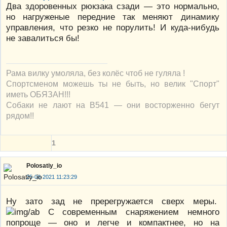
Два здоровенных рюкзака сзади — это нормально,
но нагруженые передние так меняют динамику
управления, что резко не порулить! И куда-нибудь
не завалиться бы!
Рама вилку умоляла, без колёс чтоб не гуляла !
Спортсменом можешь ты не быть, но велик "Спорт"
иметь ОБЯЗАН!!!
Собаки не лают на В541 — они восторженно бегут
рядом!!
1
Polosatiy_io
25-08-2021 11:23:29
Ну зато зад не пререгружается сверх меры.
С современным снаряжением немного
попроще — оно и легче и компактнее, но на