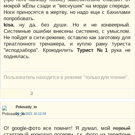
мокрой жЁпы сзади и "веснушек" на морде спереди.
Ноги приносятся в жертву, но надо еще с бахилами
попробовать.
kisa
, ну да, без души. Но и не конвеерный.
Системные ошибки внесены системно, с умыслом.
Не пойдет в сити-режиме, оставлю как заготовку для
триатлонного тренажера, и куплю раму туриста
"исподзабора". Крокодилить
Турист №1
рука не
поднялась.
Пользователь находится в режиме "только для чтения".
2
Polosatiy_io
26-08-2021 16:12:04
О! google-фото все помнит! Я думал, мой
первый
стартовый крокодил потерян, т.к. фото на телефоне