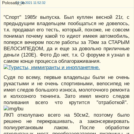
17-08-2021 11:52:32
"Спорт" 1985г выпуска. Был куплен весной 21г, с
предыдущим владельцем пообщаться не довелось,
т.к. продавал его тесть, который, похоже, не совсем
понимал почему какой то идиот имеея автомобиль,
поперся вечером после работы за 70км за СТАРЫМ
ВЕЛОСИПЕДОМ, да и еще за довольно приличные
деньги (120Е). Фото До нет, т.к. О форуме я узнал в
самом конце процесса облагораживания.
Судя по всему, первые владельцы были не очень
рукастыми и не очень спортивными, велосипед не
имел следов большого износа, молоточного ремонта
и колхозного тюнинга. Зато имел много следов
поливания всего что крутится "отработкой".
ЛКП отколупано всего на 50см2, поэтому было
решено не перекрашивать, а законсервировать
полиуретановым лаком. После обработки
отколупаных мест преобразователем ржавчины и