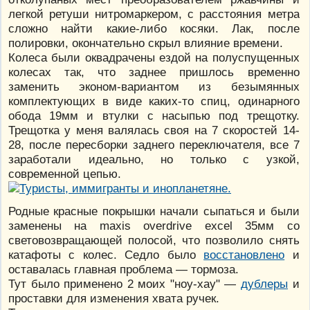
легкой ретуши нитромаркером, с расстояния метра
сложно найти какие-либо косяки. Лак, после
полировки, окончательно скрыл влияние времени.
Колеса были оквадрачены ездой на полуспущенных
колесах так, что заднее пришлось временно
заменить эконом-вариантом из безымянных
комплектующих в виде каких-то спиц, одинарного
обода 19мм и втулки с насыпью под трещотку.
Трещотка у меня валялась своя на 7 скоростей 14-
28, после пересборки заднего переключателя, все 7
заработали идеально, но только с узкой,
современной цепью.
Родные красные покрышки начали сыпаться и были
заменены на maxis overdrive excel 35мм со
световозвращающей полосой, что позволило снять
катафоты с колес. Седло было
восстановлено
и
оставалась главная проблема — тормоза.
Тут было применено 2 моих "ноу-хау" —
дублеры
и
проставки для изменения хвата ручек.