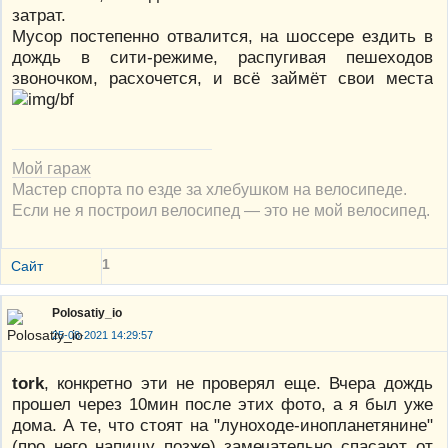
затрат.
Мусор постепенно отвалится, на шоссере ездить в
дождь в сити-режиме, распугивая пешеходов
звоночком, расхочется, и всё займёт свои места
Мой гараж
Мастер спорта по езде за хлебушком на велосипеде.
Если не я построил велосипед — это не мой велосипед.
1
Сайт
Polosatiy_io
25-08-2021 14:29:57
tork
, конкретно эти не проверял еще. Вчера дождь
прошел через 10мин после этих фото, а я был уже
дома. А те, что стоят на "луноходе-инопланетянине"
(про него напишу позже) замечательно спасают от