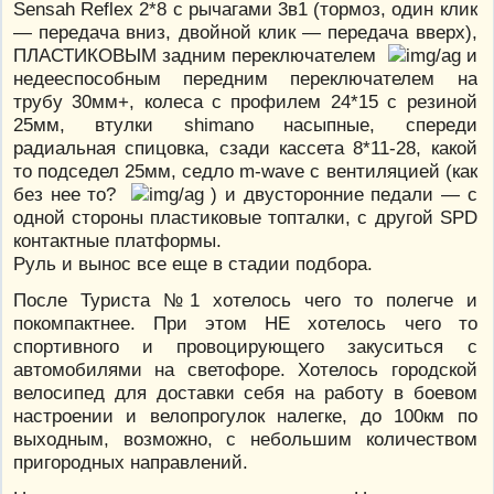
Sensah Reflex 2*8 с рычагами 3в1 (тормоз, один клик
— передача вниз, двойной клик — передача вверх),
ПЛАСТИКОВЫМ задним переключателем
и
недееспособным передним переключателем на
трубу 30мм+, колеса с профилем 24*15 с резиной
25мм, втулки shimano насыпные, спереди
радиальная спицовка, сзади кассета 8*11-28, какой
то подседел 25мм, седло m-wave с вентиляцией (как
без нее то?
) и двусторонние педали — с
одной стороны пластиковые топталки, с другой SPD
контактные платформы.
Руль и вынос все еще в стадии подбора.
После Туриста №1 хотелось чего то полегче и
покомпактнее. При этом НЕ хотелось чего то
спортивного и провоцирующего закуситься с
автомобилями на светофоре. Хотелось городской
велосипед для доставки себя на работу в боевом
настроении и велопрогулок налегке, до 100км по
выходным, возможно, с небольшим количеством
пригородных направлений.