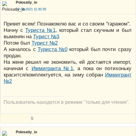
Polosatiy_io
17-08-2021 11:30:30
Привет всем! Познакомлю вас и со своим "гаражом".
Начну с
Туриста №1
, который стал скучным и был
выменян на
Турист №3
Потом был
Турист №2
А началось с
Туриста №0
который был почти сразу
продан.
На жене решил не экономить, ей достается импорт,
начиная с
Иммигранта №1
, а пока он потихоньку
красится/комплектуется, на зиму собран
Иммигрант
№2
Пользователь находится в режиме "только для чтения".
5
Polosatiy_io