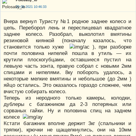
25-08-2021 10:46:33
Вчера вернул Туристу №1 родное заднее колесо и
цепь. Переборол лень и переспицевал квадратное
заднее колесо. Разобрал, выколотил вмятины
резиновой киянкой (поначалу казалось, что
становится только хуже
), при разборке
почти половина нипелей пошла в утиль — их
крутили плоскогубцами, оставшиеся пустил на
левыую часть зонта, правую собрал с новыми 2мм
спицами и нипелями. 8ку побороть удалось, а
некоторые мелкие вмятины и небольшое (до 2мм )
яйцо остались. Это оказалось гораздо сложнее, чем
вчистую собирать колесо.
Теперь из неродного только камеры, колодки,
дублеры с багажником да 2-3 потеряных или
сорваных гайки. Ну и половина спиц на заднем
колесе
Кстати багажник вполне держит 3кг (спальники и
тряпки), крючки не щащелкнулись, они на 10мм
рассчитаны (у меня пруток 8мм), но липучка держит,