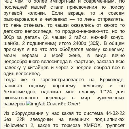
№2 чем то более импортным и современным. Но
последней каплей стали приключения по поиску
рулевой колонки. Если вкраце, то я совсем
разочаровался в человеках — то лень отправлять,
то лень отвечать, то чашки оказались от какого то
детского велосипеда, то продаю-не-знаю-что, но по
300р за деталь (2, чашки 2 гайки, нижний конус,
шайба, 2 подшипника) итого 2400р (30$). В общем
прикинул я во что это обойдется моему кошельку,
моим нервам и моей жене, в виде вечно
недособранного велосипеда в квартире, заказал всю
навеску у китайцев и через 2 недели собрал все в
один велосипед.
Тогда же я зарегистрировался на Кроководе,
написал одному хорошему человеку и он
безвозмездно, одолжил мне плашку 1"*24 для
окончательного перехода в мир чужемерных
размеров
Спасибо Олег!
Из оборудования у нас какая то система 44-32-22
без 22й звездочки на внешних подшипниках
Hollowtech 2, какие то тормоза XMFOX, группсет