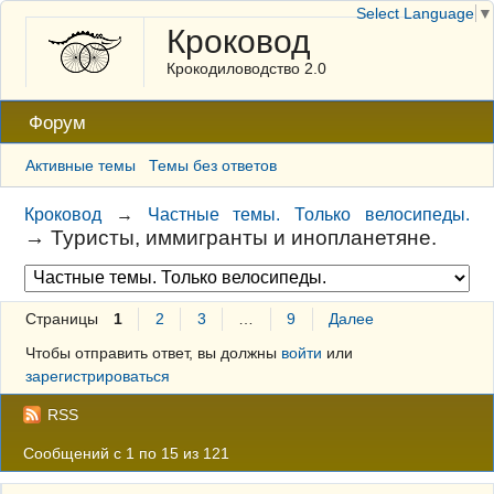
Select Language
▼
Кроковод
Крокодиловодство 2.0
Форум
Активные темы
Темы без ответов
Кроковод
→
Частные темы. Только велосипеды.
→
Туристы, иммигранты и инопланетяне.
Страницы
1
2
3
…
9
Далее
Чтобы отправить ответ, вы должны
войти
или
зарегистрироваться
RSS
Сообщений с 1 по 15 из 121