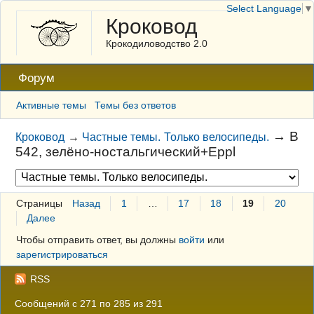
Select Language
▼
Кроковод
Крокодиловодство 2.0
Форум
Активные темы
Темы без ответов
→
В
Кроковод
→
Частные темы. Только велосипеды.
542, зелёно-ностальгический+Eppl
Страницы
Назад
1
…
17
18
19
20
Далее
Чтобы отправить ответ, вы должны
войти
или
зарегистрироваться
RSS
Сообщений с 271 по 285 из 291