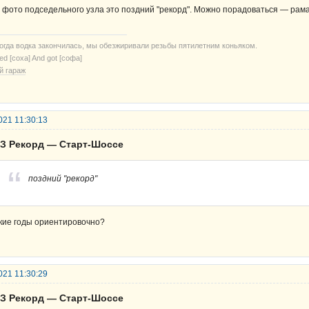
 фото подседельного узла это поздний "рекорд". Можно порадоваться — рама
когда водка закончилась, мы обезжиривали резьбы пятилетним коньяком.
ried [соха] And got [софа]
й гараж
021 11:30:13
ВЗ Рекорд — Старт-Шоссе
поздний "рекорд"
кие годы ориентировочно?
021 11:30:29
ВЗ Рекорд — Старт-Шоссе