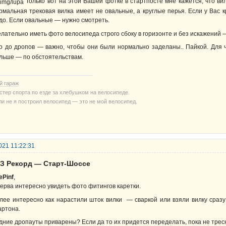
Только вот на этой Вашей фотке в стартпосте мне кажется, что в
рмальная трековая вилка имеет не овальные, а круглые перья. Если у Вас 
до. Если овальные — нужно смотреть.
лательно иметь фото велосипеда строго сбоку в горизонте и без искажений — 
о до дропов — важно, чтобы они были нормально заделаны.. Пайкой. Для 
льше — по обстоятельствам.
й гараж
стер спорта по езде за хлебушком на велосипеде.
ли не я построил велосипед — это не мой велосипед.
021 11:22:31
ВЗ Рекорд — Старт-Шоссе
ePinf
,
ерва интересно увидеть фото фитингов каретки.
лее интересно как нарастили шток вилки — сваркой или взяли вилку сраз
артона.
дние дропауты приварены? Если да то их придется переделать, пока не трес