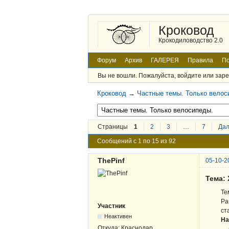
Кроковод
Крокодиловодство 2.0
Форум
Архив
ГАЛЕРЕЯ
Правила
По
Вы не вошли.
Пожалуйста, войдите или заре
Кроковод
→
Частные темы. Только велос
Страницы
1
2
3
…
7
Да
Сообщений с 1 по 15 из 92
ThePinf
05-10-2
Тема:
Те
Ра
Участник
ст
Неактивен
На
Откуда:
Краснодар