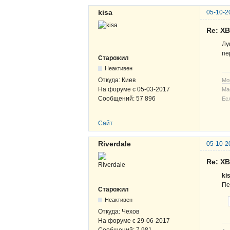
kisa
05-10-2
Re: Х
Лу
пе
Старожил
Неактивен
Откуда:
Киев
Мо
На форуме с
05-03-2017
Ма
Сообщений:
57 896
Ес
Сайт
Riverdale
05-10-2
Re: Х
ki
Пе
Старожил
Неактивен
Откуда:
Чехов
На форуме с
29-06-2017
Сообщений:
7 981