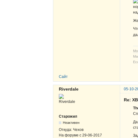
но
на
Же
Чт
да
Мо
Ма
Ес
Сайт
Riverdale
05-10-2
Re: Х
Th
Сп
Старожил
Да
Неактивен
ст
Откуда:
Чехов
На форуме с
29-06-2017
За