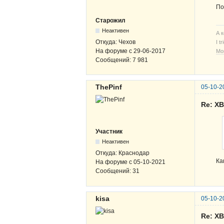
По
Старожил
Неактивен
А 
Откуда:
Чехов
I t
На форуме с
29-06-2017
Мо
Сообщений:
7 981
ThePinf
05-10-2
Re: Х
Участник
Неактивен
Откуда:
Краснодар
Ка
На форуме с
05-10-2021
Сообщений:
31
kisa
05-10-2
Re: Х