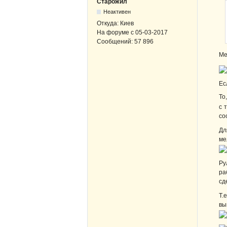
Старожил
Неактивен
Откуда:
Киев
На форуме с
05-03-2017
Сообщений:
57 896
Ме
Ес
То
с 
со
Дл
ме
Ру
ра
сд
Т.
вы