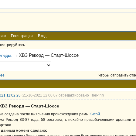
иск
Регистрация
Вход
гистрируйтесь.
→
ХВЗ Рекорд — Старт-Шоссе
ипеды.
лее
Чтобы отправить отв
021 11:02:28
(21-10-2021 12:00:07 отредактировано ThePinf)
 ХВЗ Рекорд — Старт-Шоссе
ма создана после выяснения происхождения рамы
Кисой
.
ма Рекорд 83-87 года, 58 ростовка, с похабно присобаченными дропами от 
артона.
 данный момент сделано: