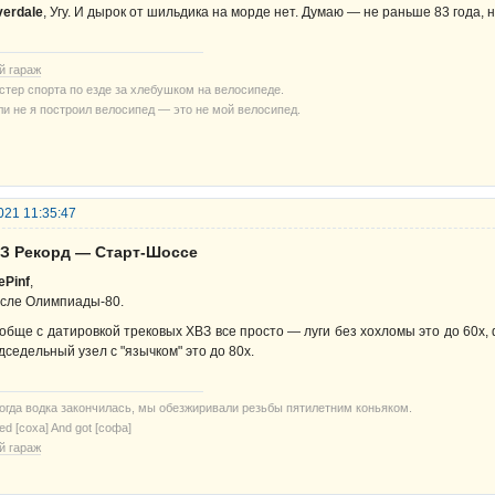
verdale
, Угу. И дырок от шильдика на морде нет. Думаю — не раньше 83 года, н
й гараж
стер спорта по езде за хлебушком на велосипеде.
ли не я построил велосипед — это не мой велосипед.
021 11:35:47
ВЗ Рекорд — Старт-Шоссе
ePinf
,
сле Олимпиады-80.
обще с датировкой трековых ХВЗ все просто — луги без хохломы это до 60х, ф
дседельный узел с "язычком" это до 80х.
когда водка закончилась, мы обезжиривали резьбы пятилетним коньяком.
ried [соха] And got [софа]
й гараж