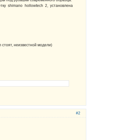
оры под рубашки современного образца.
ку shimano hollowtech 2, установлена
n стоят, неизвестной модели)
#2