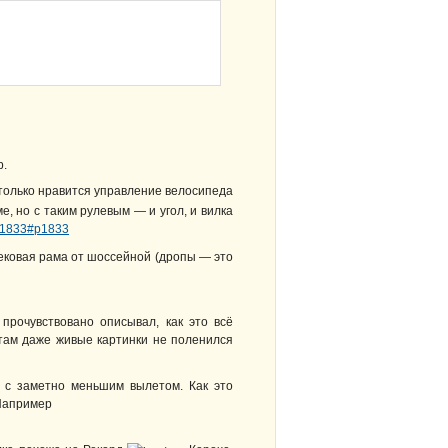
р.
олько нравится управление велосипеда
 но с таким рулевым — и угол, и вилка
d=1833#p1833
ековая рама от шоссейной (дропы — это
 прочувствовано описывал, как это всё
там даже живые картинки не поленился
а с заметно меньшим вылетом. Как это
 Например