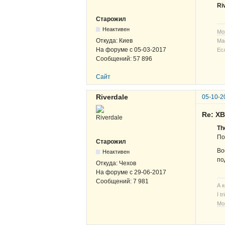
Ri
Старожил
Неактивен
Мо
Откуда:
Киев
Ма
На форуме с
05-03-2017
Ес
Сообщений:
57 896
Сайт
Riverdale
05-10-2
Re: Х
Th
По
Старожил
Во
Неактивен
по
Откуда:
Чехов
На форуме с
29-06-2017
Сообщений:
7 981
А 
I t
Мо