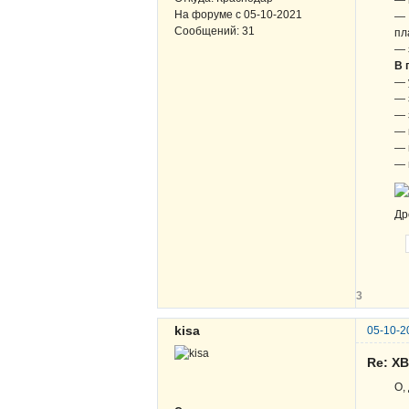
— 
На форуме с
05-10-2021
— 
Сообщений:
31
пл
— 
В 
— 
— 
— 
— 
— 
— 
Др
3
kisa
05-10-2
Re: Х
О,