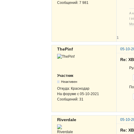
Сообщений:
7 981
А 
I t
Мо
1
ThePinf
05-10-2
Re: Х
Ру
Участник
Неактивен
По
Откуда:
Краснодар
На форуме с
05-10-2021
Сообщений:
31
Riverdale
05-10-2
Re: Х