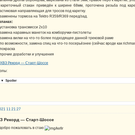
впаяны дропы Воронцова, вырезаны из стали 5мм; правое перо к каретке; уп
кареточный стакан приведён к ширине 68мм, проточена резьба под карет
астиковая направляющая для тросов под каретку.
заменены тормоза на Tektro R359/R369 перед/зад.
планах:
установка трансмисси 2х10
замена нарамных манеток на комборучки-пистолеты
замена вилки на что-то более подходящее данной трековой раме
по возможности, замена спиц на что-то посерьёзнее (сейчас вроде как richma
покраска
прочие доработки и улучшения
опы:
▼
Spoiler
021 11:21:27
ВЗ Рекорд — Старт-Шоссе
 добро пожаловать в стаю