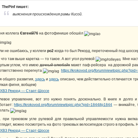
ThePinf пишет:
выяснения происхождения рамы Кисой.
ня коллега
Євгеній76
на фотофинише обошёл
ли не ошибаюсь, у коллеги
po2
когда-то был Рекорд, переточенный под шоссе
, что там выше каретка — то такое. А вот угол рулевой
Мне наст
тупым углом, что имею
дачный алкобайк
макет паф-рейсера на дорожной раме,
ответственно перегнута
https://krokovod.org/forum/viewtopic.php?pi
я общего развития,
здесь
и
здесь
описано, чем действительно отличается тр
лкая фигня, вобщем)
левое управление, вот это нужно понять досконально. В книге я долго и
ботает:
https://krokovod.org/forum/viewtopic.php?pid=1844#p1844
— вникайте, 
елать
е. при трековом угле рулевой для правильной управляемости нужна вилк
глядит, можно посмотреть на фото трековых велосипедов строго в профиль.