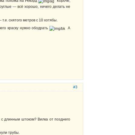
илка похожа на Рекорд
Короче,
круглые — всё хорошо, ничего делать не
т.е. снятого метров с 10 хотябы.
чего краску нужно ободрать
А
#3
у с длинным штоком? Вилка от позднего
нули трубы.