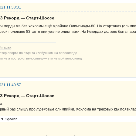
021 11:38:31
ВЗ Рекорд — Старт-Шоссе
ги морды же без хохломы ещё в районе Олимпиады-80. На стартонах (олимпий
рвой половине 83, хотя они уже не олимпийки. На Рекордах должно быть пар
й гараж
стер спорта по езде за хлебушком на велосипеде.
ли не я построил велосипед — это не мой велосипед.
021 11:40:57
ВЗ Рекорд — Старт-Шоссе
sa
,
рвый раз слышу про
трековые
олимпийки. Хохлома на трековых как появилась
▼
Spoiler