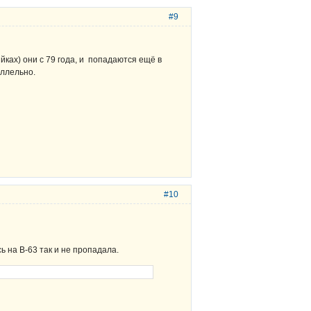
#9
ках) они с 79 года, и попадаются ещё в
аллельно.
#10
 на В-63 так и не пропадала.