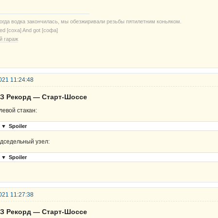
когда водка закончилась, мы обезжиривали резьбы пятилетним коньяком.
ried [соха] And got [софа]
й гараж
021 11:24:48
ВЗ Рекорд — Старт-Шоссе
левой стакан:
▼
Spoiler
дседельный узел:
▼
Spoiler
021 11:27:38
ВЗ Рекорд — Старт-Шоссе