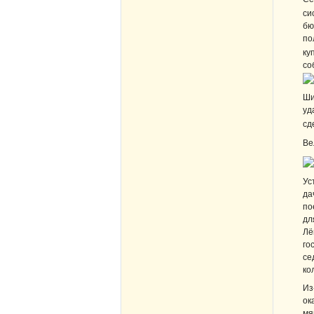
си
бю
по
ку
со
Ши
уд
сд
Ве
Ус
да
по
дл
Лё
го
се
ко
Из
ок
мя