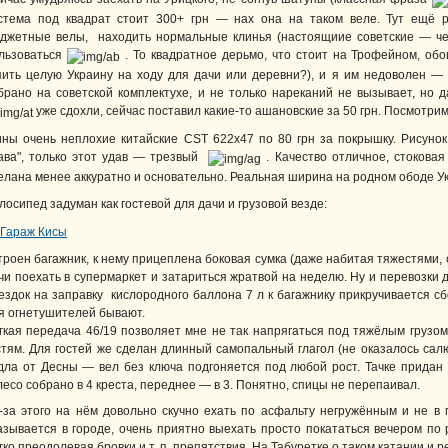
стема под квадрат стоит 300+ грн — нах она на таком веле. Тут ещё р
джетные велы, находить нормальные клинья (настоящиие советские — че
льзоваться
. То квадратное дерьмо, что стоит на Трофейном, обо
пить целую Украину на ходу для дачи или деревни?), и я им недоволен —
брано на советской комплектухе, и не только нареканий не вызывает, но д
уже сдохли, сейчас поставил какие-то ашановские за 50 грн. Посмотрим
ны очень неплохие китайские CST 622х47 по 80 грн за покрышку. Рисунок
ава", только этот удав — трезвый
. Качество отличное, стокова
елана менее аккуратно и основательно. Реальная ширина на родном ободе У
лосипед задуман как гостевой для дачи и грузовой везде:
троен багажник, к нему прицеплена боковая сумка (даже набитая тяжестями, 
чи поехать в супермаркет и затариться жратвой на неделю. Ну и перевозки д
ездок на заправку кислородного баллона 7 л к багажнику прикручивается с
я огнетушителей бывают.
гкая передача 46/19 позволяет мне не так напрягаться под тяжёлым грузом
стям. Для гостей же сделан длинный самопальный глагол (не оказалось сал
дла от Десны — вел без ключа подгоняется под любой рост. Тачке придан
лесо собрано в 4 креста, переднее — в 3. Понятно, спицы не перепаивал.
-за этого на нём довольно скучно ехать по асфальту негружённым и не в г
азывается в городе, очень приятно выехать просто покататься вечером по
гко преодолевая бровки и т. п. препятствия. На Табуретке о таком катании и р