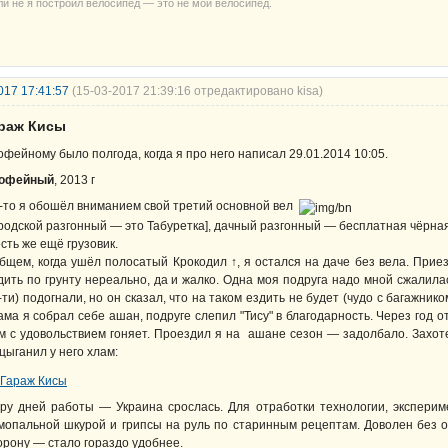
ли не я построил велосипед — это не мой велосипед.
017 17:41:57
(15-03-2017 21:39:16 отредактировано kisa)
араж Кисы
офейному было полгода, когда я про него написал 29.01.2014 10:05.
офейный
, 2013 г
-то я обошёл вниманием свой третий основной вел
родской разгонный — это Табуретка], дачный разгонный — бесплатная чёрная
есть же ещё грузовик.
бщем, когда ушёл полосатый Крокодил ↑, я остался на даче без вела. Прие
дить по грунту нереально, да и жалко. Одна моя подруга надо мной сжалилас
-ти) подогнали, но он сказал, что на таком ездить не будет (чудо с багажник
ама я собрал себе ашан, подруге слепил "Тису" в благодарность. Через год 
м с удовольствием гоняет. Проездил я на ашане сезон — задолбало. Захоте
цыганил у него хлам:
ру дней работы — Украина срослась. Для отработки технологии, эксперим
мопальной шкурой и грипсы на руль по старинным рецептам. Доволен без о
орону — стало гораздо удобнее.