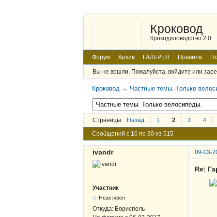
Кроковод
Крокодиловодство 2.0
Форум
Архив
ГАЛЕРЕЯ
Правила
По
Вы не вошли.
Пожалуйста, войдите или заре
Кроковод
→
Частные темы. Только велос
Страницы
Назад
1
2
3
4
Сообщений с 16 по 30 из 515
ivandr
09-03-2
Re: Г
Участник
Неактивен
Откуда:
Борисполь