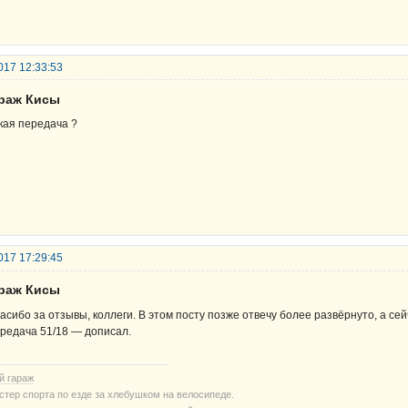
017 12:33:53
араж Кисы
кая передача ?
017 17:29:45
араж Кисы
асибо за отзывы, коллеги. В этом посту позже отвечу более развёрнуто, а с
редача 51/18 — дописал.
й гараж
стер спорта по езде за хлебушком на велосипеде.