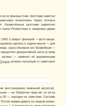
 их из фанеры 6 мм. Заготовки замотал
наматывал полиэтилен. Через полчаса
4. Размягчённые заготовки закреплял
 гнили Pinotex-base и лакировал двумя
а 1992 г) закрыт фанерой — фото выше.
омендовали сделать и заднее крыло — для
м виде, сразу обозвали его Трофейным —
прицеплен декоративный насос (к нему
а резина — заменил её деревянными
, колокол латунный от советского
ытие восстановлено лимонной кислотой,
ьная — на Табуретке такая же, но из-за
а 30 — пародия на советские. Система
. Потом привык давить на педали нежно.
). Следующая по цене сингловая