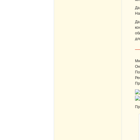
Да
На
Да
ко
об
дл
_
Мн
Он
По
Ре
Пр
Пр