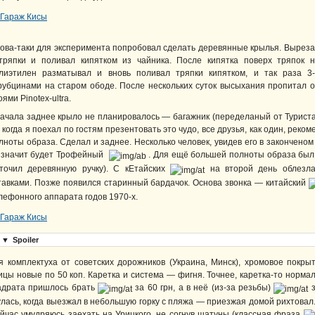
ова-таки для эксперимента попробовал сделать деревянные крылья. Вырезал
тряпки и поливал кипятком из чайника. После кипятка поверх тряпок 
лиэтилен разматывал и вновь поливал тряпки кипятком, и так раза 3-
рубцинами на старом ободе. После нескольких суток высыхания пропитал от
оями Pinotex-ultra.
ачала заднее крыло не планировалось — багажник (переделаный от Турист
 когда я поехал по гостям презентовать это чудо, все друзья, как один, рек
лноты образа. Сделал и заднее. Несколько человек, увидев его в закончено
 значит будет Трофейный
. Для ещё большей полноты образа был 
точил деревянную ручку). С кЕтайских
на второй день облезл
тавками. Позже появился старинный бардачок. Основа звонка — китайский
лефонного аппарата годов 1970-х.
▼
Spoiler
я комплектуха от советских дорожников (Украина, Минск), хромовое покр
ицы новые по 50 коп. Каретка и система — фигня. Точнее, каретка-то нормал
адрата пришлось брать
за 60 грн, а в неё (из-за резьбы)
з
улась, когда выезжал в небольшую горку с пляжа — приезжая домой рихтовал
йчас умудряюсь заехать на Урицкого, не согнув шатуны (классная фраза