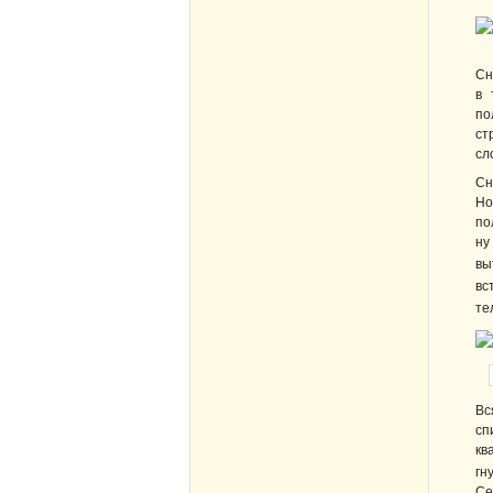
Сн
в 
по
ст
сл
Сн
Но
по
ну
вы
вс
те
Вс
сп
кв
гн
Се