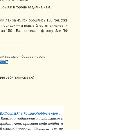
брь я и в городе ездил на нём.
ий лак за 45 грн обошлись 150 грн. Уже
а порядок — и новые блестят сильнее, и
 за 150... Баллончики — фтопку. Или ПФ
_________
ый гараж, он бодрее нового.
60967
 для себя записываю)
ttp://tourist.kharkov.ua/phpbb/viewtop …
 Большие подшипники использовал с
арабан очень приятно себя ведёт, в
ей удачной доводки
. Не, ну