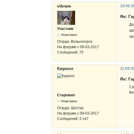
vibram
10-03-2
Re: Г
Да
Участник
ав
Неактивен
пр
Откуда:
Вольногорск.
На форуме с
08-03-2017
Сообщений:
75
Кирилл
11-03-2
Re: Г
Си
Ве
Старожил
Неактивен
Откуда:
Шостка
На форуме с
09-03-2017
Сообщений:
3 147