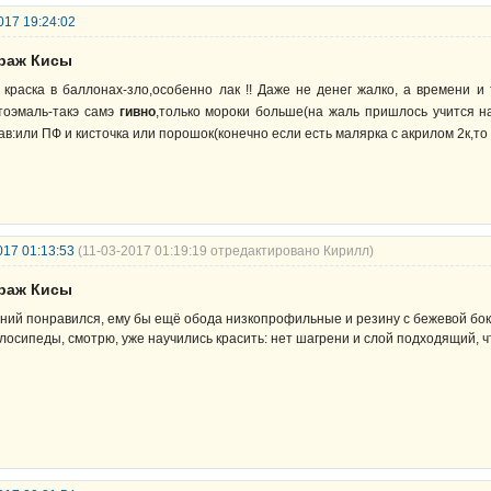
017 19:24:02
араж Кисы
 краска в баллонах-зло,особенно лак !! Даже не денег жалко, а времени и
тоэмаль-такэ самэ
гивно
,только мороки больше(на жаль пришлось учится 
ав:или ПФ и кисточка или порошок(конечно если есть малярка с акрилом 2к,т
017 01:13:53
(11-03-2017 01:19:19 отредактировано Кирилл)
араж Кисы
ний понравился, ему бы ещё обода низкопрофильные и резину с бежевой бо
лосипеды, смотрю, уже научились красить: нет шагрени и слой подходящий, ч