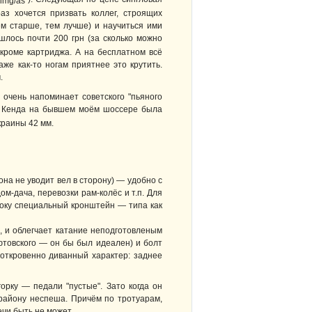
аз хочется призвать коллег, строящих
м старше, тем лучше) и научиться ими
шлось почти 200 грн (за сколько можно
 кроме картриджа. А на бесплатном всё
аже как-то ногам приятнее это крутить.
.
 очень напоминает советского "пьяного
я Кенда на бывшем моём шоссере была
краины 42 мм.
она не уводит вел в сторону) — удобно с
ом-дача, перевозки рам-колёс и т.п. Для
боку специальный кронштейн — типа как
, и облегчает катание неподготовленым
ютовского — он бы был идеален) и болт
 откровенно диванный характер: заднее
орку — педали "пустые". Зато когда он
 району неспеша. Причём по тротуарам,
ечи быть не может.