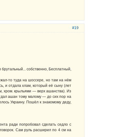
#19
 брутальный... собственно, Бесплатный,
зжал-то туда на шоссере, но там на нём
ь, и отдала хлам, который её сыну (лет
ом, хром. крыльями — верх ашанства). Из
отдал ашан тому малому — до сих пор на
лось Украину. Пошёл к знакомому деду,
ента ради попробовал сделать седло с
говорок. Сам руль расширил по 4 см на