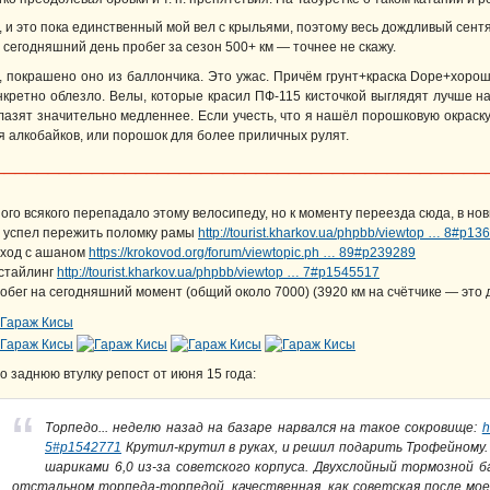
, и это пока единственный мой вел с крыльями, поэтому весь дождливый сентя
 сегодняшний день пробег за сезон 500+ км — точнее не скажу.
, покрашено оно из баллончика. Это ужас. Причём грунт+краска Dope+хорош
нкретно облезло. Велы, которые красил ПФ-115 кисточкой выглядят лучше н
лазят значительно медленнее. Если учесть, что я нашёл порошковую окраску
я алкобайков, или порошок для более приличных рулят.
_____________________________________________
ого всякого перепадало этому велосипеду, но к моменту переезда сюда, в нов
 успел пережить поломку рамы
http://tourist.kharkov.ua/phpbb/viewtop … 8#p13
ход с ашаном
https://krokovod.org/forum/viewtopic.ph … 89#p239289
стайлинг
http://tourist.kharkov.ua/phpbb/viewtop … 7#p1545517
обег на сегодняшний момент (общий около 7000) (3920 км на счётчике — это
о заднюю втулку репост от июня 15 года:
Торпедо... неделю назад на базаре нарвался на такое сокровище:
h
5#p1542771
Крутил-крутил в руках, и решил подарить Трофейному.
шариками 6,0 из-за советского корпуса. Двухслойный тормозной б
отстальном торпеда-торпедой, качественная, как советская после мо