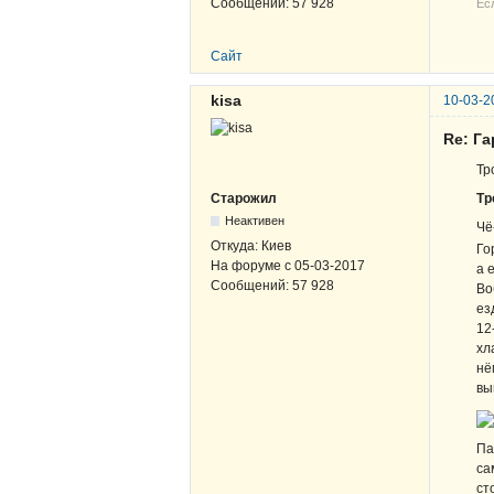
Сообщений:
57 928
Ес
Сайт
kisa
10-03-2
Re: Г
Тр
Тр
Старожил
Неактивен
Чё
Откуда:
Киев
Го
На форуме с
05-03-2017
а 
Сообщений:
57 928
Во
ез
12
хл
нё
вы
Па
са
ст