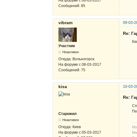
На форуме с
06-03-2017
Сообщений:
85
vibram
09-03-2
Re: Г
Ка
Участник
Неактивен
Откуда:
Вольногорск.
На форуме с
08-03-2017
Сообщений:
75
kisa
10-03-2
Re: Г
Сп
Пе
Старожил
Неактивен
Откуда:
Киев
Мо
На форуме с
05-03-2017
Ма