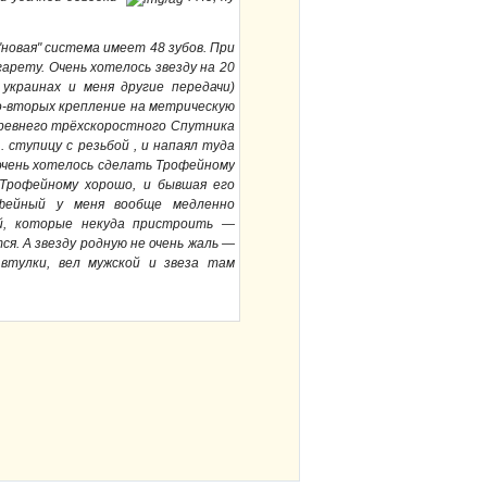
"новая" система имеет 48 зубов. При
гарету. Очень хотелось звезду на 20
 украинах и меня другие передачи)
во-вторых крепление на метрическую
от древнего трёхскоростного Спутника
.. ступицу с резьбой , и напаял туда
 очень хотелось сделать Трофейному
 Трофейному хорошо, и бывшая его
офейный у меня вообще медленно
ей, которые некуда пристроить —
тся. А звезду родную не очень жаль —
 втулки, вел мужской и звеза там