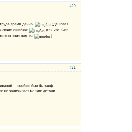
#20
 труда(время деньги
)Дешовая
на своих ошибках
)так что Киса
о можно поизголятся
)
#21
ковиной — вообще был бы каеф.
то не зализывает мелкие детали.