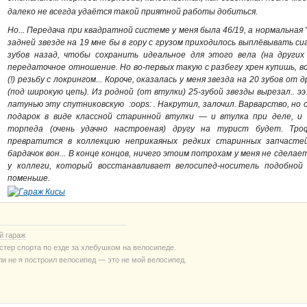
далеко не всегда удаётся такой приятной работы добиться.
Но... Передача при квадратной системе у меня была 46/19, а нормальная 
задней звезде на 19 мне бы в гору с грузом приходилось выплёвывать си
зубов назад, чтобы сохранить идеальное для этого вела (на других
передаточное отношение. Но во-первых такую с разбегу хрен купишь, 
(!) резьбу с локрингом... Короче, оказалась у меня звезда на 20 зубов 
(под широкую цепь). Из родной (от втулки) 25-зубой звезды вырезал.. ээ
латунью эту спутниковскую :oops: . Накрутил, залочил. Варварство, но
подарок в виде классной старинной втулки — и втулка при деле, и
торпеда (очень удачно настроеная) другу на турист будет. Тр
превратится в коллекцию неприкаяных редких старинных запчаст
бардачок вон... В конце концов, ничего этоим потрохам у меня не сделае
у коллеги, который восстанавливает велосипед-носитель подобной
поменьше.
й гараж
стер спорта по езде за хлебушком на велосипеде.
ли не я построил велосипед — это не мой велосипед.