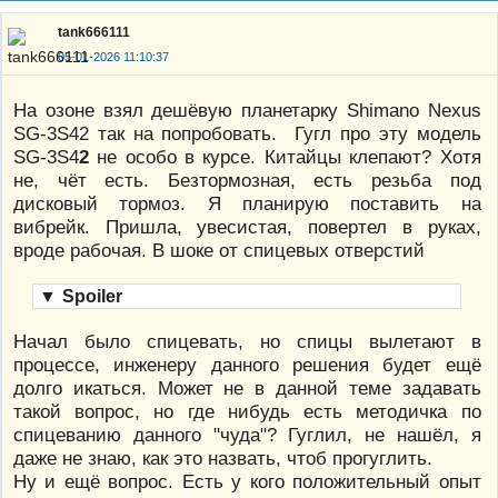
tank666111
05-01-2026 11:10:37
На озоне взял дешёвую планетарку Shimano Nexus
SG-3S42 так на попробовать. Гугл про эту модель
SG-3S4
2
не особо в курсе. Китайцы клепают? Хотя
не, чёт есть. Безтормозная, есть резьба под
дисковый тормоз. Я планирую поставить на
вибрейк. Пришла, увесистая, повертел в руках,
вроде рабочая. В шоке от спицевых отверстий
▼
Spoiler
Начал было спицевать, но спицы вылетают в
процессе, инженеру данного решения будет ещё
долго икаться. Может не в данной теме задавать
такой вопрос, но где нибудь есть методичка по
спицеванию данного "чуда"? Гуглил, не нашёл, я
даже не знаю, как это назвать, чтоб прогуглить.
Ну и ещё вопрос. Есть у кого положительный опыт