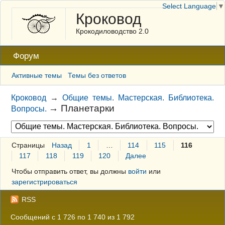
Select Language
▼
Кроковод
Крокодиловодство 2.0
Форум
Активные темы
Темы без ответов
Кроковод
→
Общие темы. Мастерская. Библиотека.
→
Планетарки
Вопросы.
Страницы
Назад
1
…
114
115
116
117
118
119
120
Далее
Чтобы отправить ответ, вы должны
войти
или
зарегистрироваться
RSS
Сообщений с 1 726 по 1 740 из 1 792