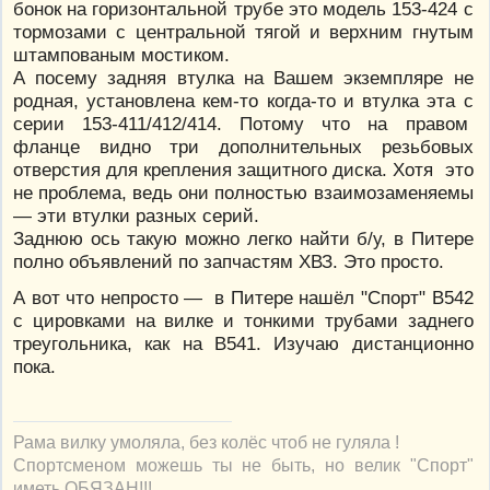
бонок на горизонтальной трубе это модель 153-424 с
тормозами с центральной тягой и верхним гнутым
штампованым мостиком.
А посему задняя втулка на Вашем экземпляре не
родная, установлена кем-то когда-то и втулка эта с
серии 153-411/412/414. Потому что на правом
фланце видно три дополнительных резьбовых
отверстия для крепления защитного диска. Хотя это
не проблема, ведь они полностью взаимозаменяемы
— эти втулки разных серий.
Заднюю ось такую можно легко найти б/у, в Питере
полно объявлений по запчастям ХВЗ. Это просто.
А вот что непросто — в Питере нашёл "Спорт" В542
с цировками на вилке и тонкими трубами заднего
треугольника, как на В541. Изучаю дистанционно
пока.
Рама вилку умоляла, без колёс чтоб не гуляла !
Спортсменом можешь ты не быть, но велик "Спорт"
иметь ОБЯЗАН!!!