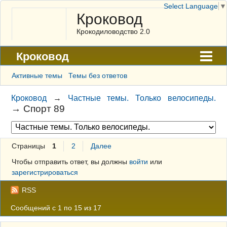
Select Language
▼
Кроковод
Крокодиловодство 2.0
Кроковод
Форум
Активные темы
Темы без ответов
Архив
Кроковод
→
Частные темы. Только велосипеды.
→
Спорт 89
ГАЛЕРЕЯ
Правила
Страницы
1
2
Далее
Поиск
Чтобы отправить ответ, вы должны
войти
или
Регистрация
зарегистрироваться
Вход
RSS
Сообщений с 1 по 15 из 17