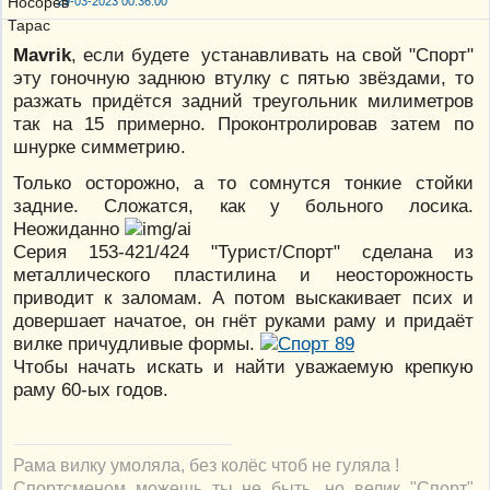
29-03-2023 00:36:00
Mavrik
, если будете устанавливать на свой "Спорт"
эту гоночную заднюю втулку с пятью звёздами, то
разжать придётся задний треугольник милиметров
так на 15 примерно. Проконтролировав затем по
шнурке симметрию.
Только осторожно, а то сомнутся тонкие стойки
задние. Сложатся, как у больного лосика.
Неожиданно
Серия 153-421/424 "Турист/Спорт" сделана из
металлического пластилина и неосторожность
приводит к заломам. А потом выскакивает псих и
довершает начатое, он гнёт руками раму и придаёт
вилке причудливые формы.
Чтобы начать искать и найти уважаемую крепкую
раму 60-ых годов.
Рама вилку умоляла, без колёс чтоб не гуляла !
Спортсменом можешь ты не быть, но велик "Спорт"