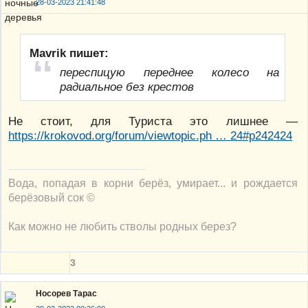
28-03-2023 21:41:48
Mavrik пишет:
переспицую переднее колесо на
радиальное без крестов
Не стоит, для Туриста это лишнее —
https://krokovod.org/forum/viewtopic.ph … 24#p242424
Вода, попадая в корни берёз, умирает... и рождается
берёзовый сок ©
Как можно не любить стволы родных берез?
3
Носорев Тарас