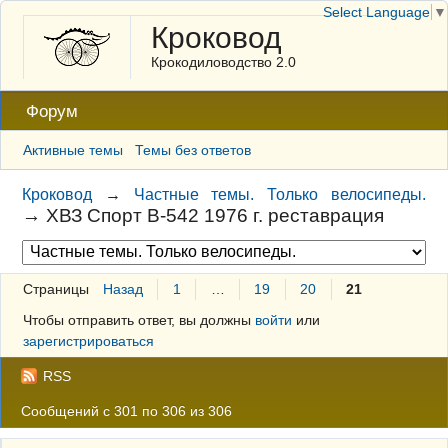
Select Language
▼
Кроковод
Крокодиловодство 2.0
Форум
Активные темы
Темы без ответов
Кроковод
→
Частные темы. Только велосипеды.
→
ХВЗ Спорт В-542 1976 г. реставрация
Страницы
Назад
1
…
19
20
21
Чтобы отправить ответ, вы должны
войти
или
зарегистрироваться
RSS
Сообщений с 301 по 306 из 306