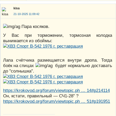
kisa
21-10-2025 11:09:42
Пара косяков.
У Вас при торможении, тормозная колодка
вынимается из обоймы:
Лапа счётчика размещается внутри дропа. Тогда
боёк на спицах
будет нормально доставать
до "солнышка".
https://krokovod.org/forum/viewtopic.ph … 14#p214114
Он, кстати, правильный — СЧ1-28" ?
https://krokovod.org/forum/viewtopic.ph … 51#p191951