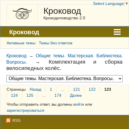
Select Language
▼
Кроковод
Крокодиловодство 2.0
Кроковод
Форум
Активные темы
Темы без ответов
Архив
Кроковод
→
Общие темы. Мастерская. Библиотека.
→
Комплектация и сборка
Вопросы.
ГАЛЕРЕЯ
велосипедных колёс.
Правила
Поиск
Страницы
Назад
1
…
121
122
123
124
125
…
174
Далее
Регистрация
Чтобы отправить ответ, вы должны
войти
или
Вход
зарегистрироваться
RSS