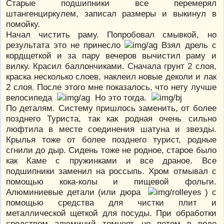
Старые подшипники все перемерял
штангенциркулем, записал размеры и выкинул в
помойку.
Начал чистить раму. Попробовал смывкой, но
результата это не принесло
Взял дрель с
кордщеткой и за пару вечеров вычистил раму и
вилку. Красил баллончиками. Сначала грунт 2 слоя,
краска несколько слоев, наклеил новые деколи и лак
2 слоя. После этого мне показалось, что нету лучше
велосипеда
Но это тогда.
По деталям. Систему пришлось заменить, от более
позднего Туриста, так как родная очень сильно
люфтила в месте соединения шатуна и звезды.
Крылья тоже от более позднего турист, родные
сгнили до дыр. Сидень тоже не родное, старое было
как Каме с пружинками и все драное. Все
подшипники заменил на россыпь. Хром отмывал с
помощью кока-колы и пищевой фольги.
Алюминиевые детали (или дюра
) с
помощью средства для чистки плит и
металлической щеткой для посуды. При обработки
средством алюминий темнеет, но потом в воде