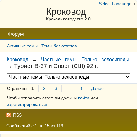
Select Language
▼
Кроковод
Крокодиловодство 2.0
Форум
Активные темы
Темы без ответов
Кроковод
→
Частные темы. Только велосипеды.
→
Турист B-37 и Спорт (СШ) 92 г.
Страницы
1
2
3
…
8
Далее
Чтобы отправить ответ, вы должны
войти
или
зарегистрироваться
RSS
Сообщений с 1 по 15 из 119