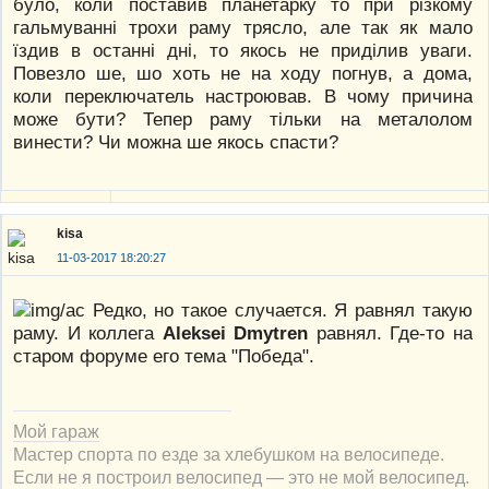
було, коли поставив планетарку то при різкому
гальмуванні трохи раму трясло, але так як мало
їздив в останні дні, то якось не приділив уваги.
Повезло ше, шо хоть не на ходу погнув, а дома,
коли переключатель настроював. В чому причина
може бути? Тепер раму тільки на металолом
винести? Чи можна ше якось спасти?
kisa
11-03-2017 18:20:27
Редко, но такое случается. Я равнял такую
раму. И коллега
Aleksei Dmytren
равнял. Где-то на
старом форуме его тема "Победа".
Мой гараж
Мастер спорта по езде за хлебушком на велосипеде.
Если не я построил велосипед — это не мой велосипед.