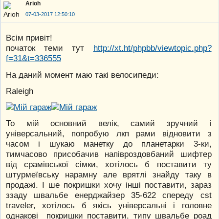
Arioh
07-03-2017 12:50:10
Всім привіт!
початок теми тут
http://xt.ht/phpbb/viewtopic.php?
f=31&t=336555
На даний момент маю такі велосипеди:
Raleigh
То мій основний велік, самий зручний і
універсальний, попробую лкп рами відновити з
часом і шукаю манетку до планетарки 3-ки,
тимчасово присобачив напівроздовбаний шифтер
від срамівської сімки, хотілось б поставити ту
штурмеївську нарамну але врятлі знайду таку в
продажі. І ше покришки хочу інші поставити, зараз
ззаду швальбе енерджайзер 35-622 спереду cst
traveler, хотілось б якісь універсальні і головне
однакові покришки поставити, типу швальбе роад