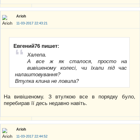
Arioh
11-03-2017 22:43:21
Евгений76 пишет:
Халепа.
А все ж як сталося, просто на
вивішеному колесі, чи їхали під час
налаштовування?
Втулка клина не ловила?
На вивішеному. З втулкою все в порядку було,
перебирав її десь недавно навіть.
Arioh
11-03-2017 22:44:52