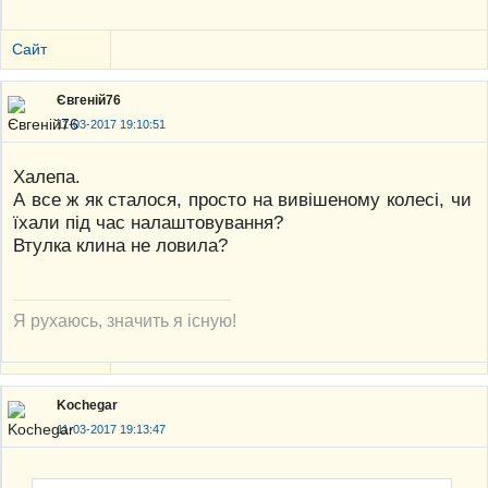
Сайт
Євгеній76
11-03-2017 19:10:51
Халепа.
А все ж як сталося, просто на вивішеному колесі, чи
їхали під час налаштовування?
Втулка клина не ловила?
Я рухаюсь, значить я існую!
Kochegar
11-03-2017 19:13:47