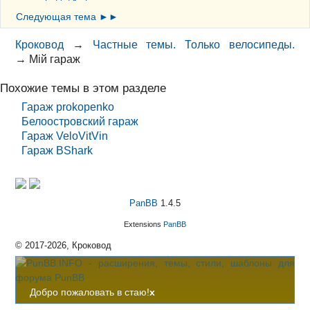
Следующая тема ►►
Кроковод
→
Частные темы. Только велосипеды.
→
Мій гараж
Похожие темы в этом разделе
Гараж prokopenko
Белоостровский гараж
Гараж VeloVitVin
Гараж BShark
PanBB
1.4.5
Extensions
PanBB
© 2017-2026, Кроковод
Добро пожаловать в стаю!
x