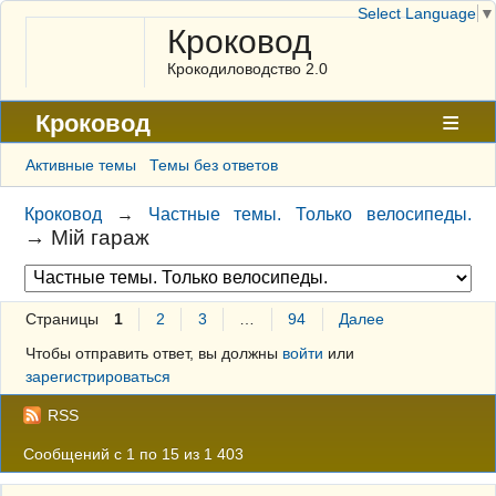
Select Language
▼
Кроковод
Крокодиловодство 2.0
Кроковод
Форум
Активные темы
Темы без ответов
Архив
Кроковод
→
Частные темы. Только велосипеды.
→
Мій гараж
ГАЛЕРЕЯ
Правила
Страницы
1
2
3
…
94
Далее
Поиск
Чтобы отправить ответ, вы должны
войти
или
Регистрация
зарегистрироваться
Вход
RSS
Сообщений с 1 по 15 из 1 403