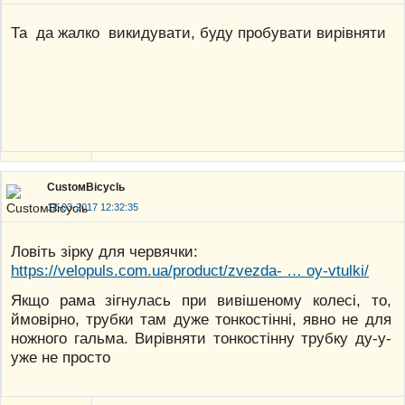
Та да жалко викидувати, буду пробувати вирівняти
CustoмBicyclь
12-03-2017 12:32:35
Ловіть зірку для червячки:
https://velopuls.com.ua/product/zvezda- … oy-vtulki/
Якщо рама зігнулась при вивішеному колесі, то,
ймовірно, трубки там дуже тонкостінні, явно не для
ножного гальма. Вирівняти тонкостінну трубку ду-у-
уже не просто