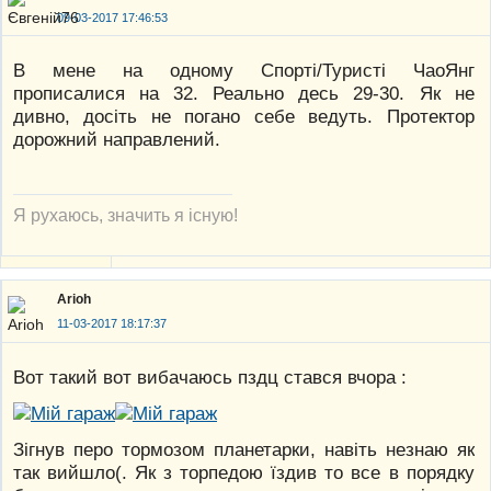
09-03-2017 17:46:53
В мене на одному Спорті/Туристі ЧаоЯнг
прописалися на 32. Реально десь 29-30. Як не
дивно, досіть не погано себе ведуть. Протектор
дорожний направлений.
Я рухаюсь, значить я існую!
Arioh
11-03-2017 18:17:37
Вот такий вот вибачаюсь пздц стався вчора :
Зігнув перо тормозом планетарки, навіть незнаю як
так вийшло(. Як з торпедою їздив то все в порядку