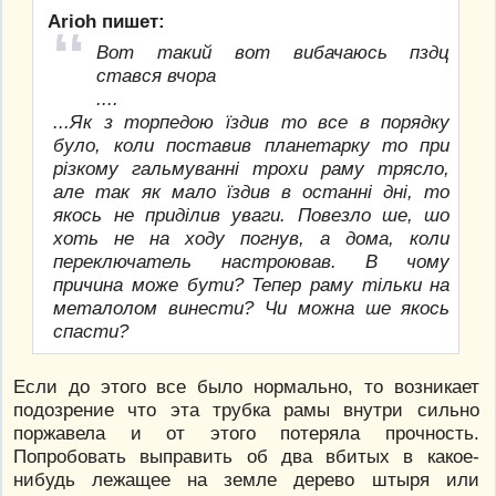
Arioh пишет:
Вот такий вот вибачаюсь пздц
стався вчора
....
...Як з торпедою їздив то все в порядку
було, коли поставив планетарку то при
різкому гальмуванні трохи раму трясло,
але так як мало їздив в останні дні, то
якось не приділив уваги. Повезло ше, шо
хоть не на ходу погнув, а дома, коли
переключатель настроював. В чому
причина може бути? Тепер раму тільки на
металолом винести? Чи можна ше якось
спасти?
Если до этого все было нормально, то возникает
подозрение что эта трубка рамы внутри сильно
поржавела и от этого потеряла прочность.
Попробовать выправить об два вбитых в какое-
нибудь лежащее на земле дерево штыря или