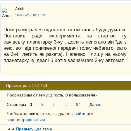
Arioh
16-03-2017 10:35:13
Поки раму ралея відложив, потім шось буду думати.
Поставив ради експеримента на стартон ту
сачівську планетарку 3-ку , досить непогано він їде з
нею, вот від пониженої передачі толку небагато, зато
на 3-й летить як ракета). Напевно і лишу на ньому
планетарку, в ідеалі б хотів sachs/sram 2-ку автомат.
Просмотров: 172 753
Просматривают тему:
1
гость,
0
пользователей
Страницы
1
2
3
…
94
Далее
Чтобы отправить ответ, вы должны
войти
или
зарегистрироваться
◄◄ Предыдущая тема