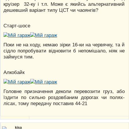
круізер 32-ку і т.п. Може є якийсь альтернативний
дешевший варіант типу ЦСТ чи чаоянгів?
Старт-шосе
Поки не на ходу, немаю зірки 16-ки на червячку, та й
сідло попробувати відновити б непомішало, ніяк не
займуся тим.
Алкобайк
Головне призначення деколи перевозити груз, або
їздити по сильно роздовбаним дорогах чи полях-
лісах, тому передачу поставив 44-21
kisa