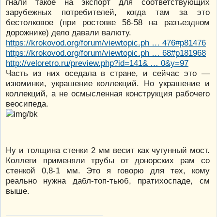
гнали такое на экспорт для соответствующих
зарубежных потребителей, когда там за это
бестолковое (при ростовке 56-58 на разъездном
дорожнике) дело давали валюту.
https://krokovod.org/forum/viewtopic.ph … 476#p81476
https://krokovod.org/forum/viewtopic.ph … 68#p181968
http://veloretro.ru/preview.php?id=141& … 0&y=97
Часть из них оседала в стране, и сейчас это —
изюминки, украшение коллекций. Но украшение и
коллекций, а не осмысленная конструкция рабочего
веосипеда.
Ну и толщина стенки 2 мм весит как чугунный мост.
Коллеги применяли трубы от донорских рам со
стенкой 0,8-1 мм. Это я говорю для тех, кому
реально нужна дабл-топ-тьюб, пратихоспаде, см
выше.