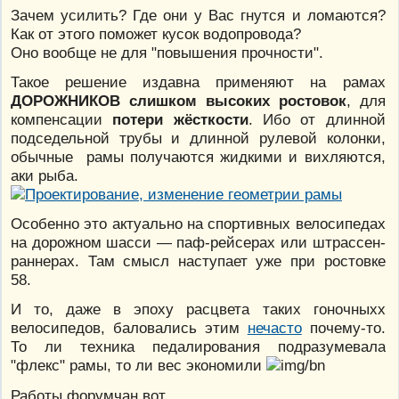
Зачем усилить? Где они у Вас гнутся и ломаются?
Как от этого поможет кусок водопровода?
Оно вообще не для "повышения прочности".
Такое решение издавна применяют на рамах
ДОРОЖНИКОВ слишком высоких ростовок
, для
компенсации
потери жёсткости
. Ибо от длинной
подседельной трубы и длинной рулевой колонки,
обычные рамы получаются жидкими и вихляются,
аки рыба.
Особенно это актуально на спортивных велосипедах
на дорожном шасси — паф-рейсерах или штрассен-
раннерах. Там смысл наступает уже при ростовке
58.
И то, даже в эпоху расцвета таких гоночныхх
велосипедов, баловались этим
нечасто
почему-то.
То ли техника педалирования подразумевала
"флекс" рамы, то ли вес экономили
Работы форумчан вот