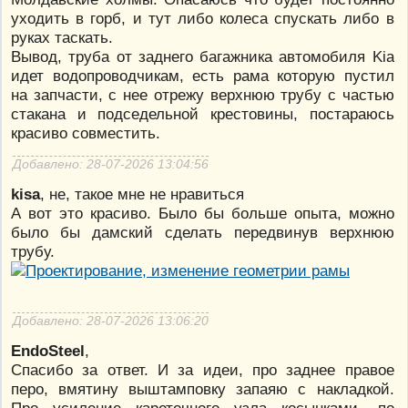
уходить в горб, и тут либо колеса спускать либо в
руках таскать.
Вывод, труба от заднего багажника автомобиля Kia
идет водопроводчикам, есть рама которую пустил
на запчасти, с нее отрежу верхнюю трубу с частью
стакана и подседельной крестовины, постараюсь
красиво совместить.
Добавлено: 28-07-2026 13:04:56
kisa
, не, такое мне не нравиться
А вот это красиво. Было бы больше опыта, можно
было бы дамский сделать передвинув верхнюю
трубу.
Добавлено: 28-07-2026 13:06:20
EndoSteel
,
Спасибо за ответ. И за идеи, про заднее правое
перо, вмятину выштамповку запаяю с накладкой.