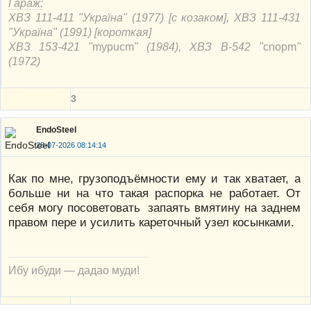
Гараж:
ХВЗ 111-411 "Україна" (1977) [с козаком], ХВЗ 111-431
"Україна" (1991) [короткая]
ХВЗ 153-421 "
mypucm
" (1984), ХВЗ В-542 "
cnорm
"
(1972)
3
EndoSteel
28-07-2026 08:14:14
Как по мне, грузоподъёмности ему и так хватает, а
больше ни на что такая распорка не работает. От
себя могу посоветовать запаять вмятину на заднем
правом пере и усилить кареточный узел косынками.
Ибу ибуди — дадао муди!