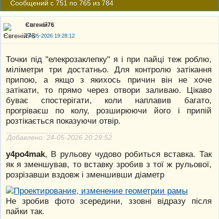
Сообщений с 751 по 765 из 784
Євгеній76
24-05-2026 19:28:12
Точки під "елекрозаклепку" я і при пайці теж роблю,
міліметри три достатньо. Для контролю затікання
припою, а якщо з якихось причин він не хоче
затікати, то прямо через отвори заливаю. Цікаво
буває спостерігати, коли наплавив багато,
прогріваєш по колу, розширюючи його і припій
розтікається показуючи отвір.
Добавлено: 24-05-2026 20:29:52
y4po4mak
, В рульову чудово робиться вставка. Так
як я зменшував, то вставку зробив з тої ж рульової,
розрізавши вздовж і зменшивши діаметр
Не зробив фото зсередини, ззовні відразу після
пайки так.