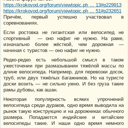
https://krokovod.org/forum/viewtopic.ph … 13#p229913
https://krokovod.org/forum/viewtopic.ph … 51#p232651
Причём, первый успешно участвовал в
соревнованиях.
Если ростовка не гигантская или велосипед не
спортивный — оно нафиг не нужно. На раме,
изначально более жёсткой, чем дорожная —
начиная с туристов — оно нафиг не нужно.
Редко-редко есть небольшой смысл в таком
ужесточении при размазывании тяжёлой массы по
длине велосипеда. Например, для перевозки досок,
труб, или двух тяжёлых багажников. Но на туристе
доски возить — не сильно умно. И без груза такие
рамы дубовы, как ашан.
Некоторая популярность всяких упрочнений
велосипеда среди дураков, одно время выводила на
рынок такую конструкцию и на дорожниках обычного
размера. Попадаются индийские и китайские
велосипеды такие. И наши одно время немного