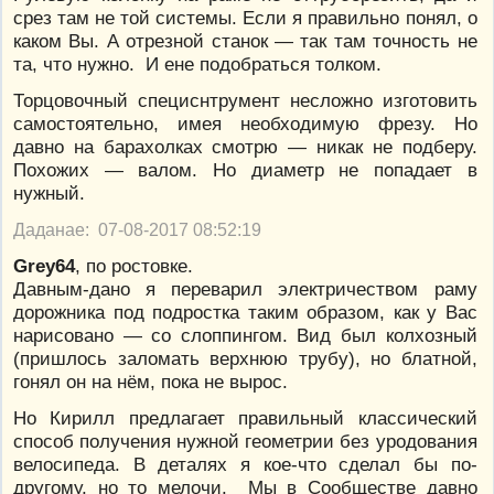
срез там не той системы. Если я правильно понял, о
каком Вы. А отрезной станок — так там точность не
та, что нужно. И ене подобраться толком.
Торцовочный специснтрумент несложно изготовить
самостоятельно, имея необходимую фрезу. Но
давно на барахолках смотрю — никак не подберу.
Похожих — валом. Но диаметр не попадает в
нужный.
Даданае: 07-08-2017 08:52:19
Grey64
, по ростовке.
Давным-дано я переварил электричеством раму
дорожника под подростка таким образом, как у Вас
нарисовано — со слоппингом. Вид был колхозный
(пришлось заломать верхнюю трубу), но блатной,
гонял он на нём, пока не вырос.
Но Кирилл предлагает правильный классический
способ получения нужной геометрии без уродования
велосипеда. В деталях я кое-что сделал бы по-
другому, но то мелочи. Мы в Сообществе давно