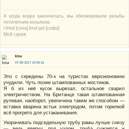
А когда водка закончилась, мы обезжиривали резьбы
пятилетним коньяком.
I tried [соха] And got [софа]
Мой гараж
kisa
07-08-2017 19:59:16
Это с середины 70-х на туристах евроэкономию
учудили. Чуть позже штампованных мостиков.
Я б из неё кусок вырезал, остальное сварил
электричеством. На Британце такая штампованная
рулевая, наоборот, увеличена таким же способом —
вставка вварена встык электродом, потом горелкой
всё прогрето для устаканивания.
Укорачивать подседельную трубу рамы лучше снизу
— ведь вверху, под узлом, труба сужается и