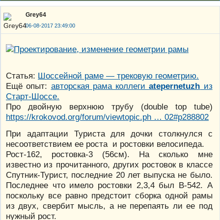
Grey64
06-08-2017 23:49:00
Статья:
Шоссейной раме — трековую геометрию.
Ещё опыт:
авторская рама коллеги
atepernetuzh
из
Старт-Шоссе.
Про двойную верхнюю трубу (double top tube)
https://krokovod.org/forum/viewtopic.ph … 02#p288802
При адаптации Туриста для дочки столкнулся с
несоответствием ее роста и ростовки велосипеда.
Рост-162, ростовка-3 (56см). На сколько мне
известно из прочитанного, других ростовок в классе
Спутник-Турист, последние 20 лет выпуска не было.
Последнее что имело ростовки 2,3,4 был В-542. А
поскольку все равно предстоит сборка одной рамы
из двух, свербит мысль, а не перепаять ли ее под
нужный рост.