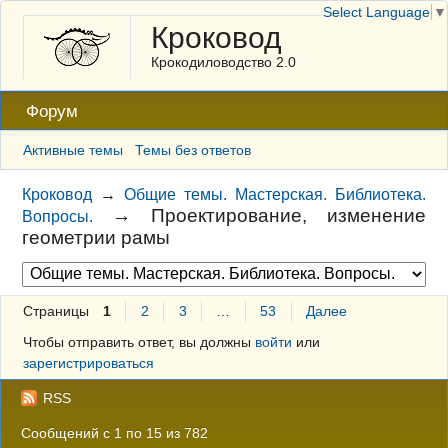
Select Language
▼
Кроковод
Крокодиловодство 2.0
Форум
Активные темы
Темы без ответов
Кроковод
→
Общие темы. Мастерская. Библиотека.
→
Проектирование, изменение
Вопросы.
геометрии рамы
Страницы
1
2
3
…
53
Далее
Чтобы отправить ответ, вы должны
войти
или
зарегистрироваться
RSS
Сообщений с 1 по 15 из 782