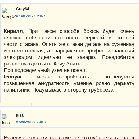
Grey64
07-08-2017 07:45:42
Кирилл
, При таком способе боюсь будет очень
сложно соблюсци соосность верхней и нижней
части стакана. Опять же стакан деталь нагруженная
и ответственная, а сварщик я не профессиональный
электродом идеально не заварю. Понадобится
развертка где взять
Х
очу
З
нать.
Про подседельный узел не понял.
leonyar
, можно попробовать, потребуется
повышенная аккуратность умение ровно держать
напильник. Подумываю в сторону трубореза.
kisa
07-08-2017 07:48:00
Рулевую колонку на раме не оттруборезить, да и