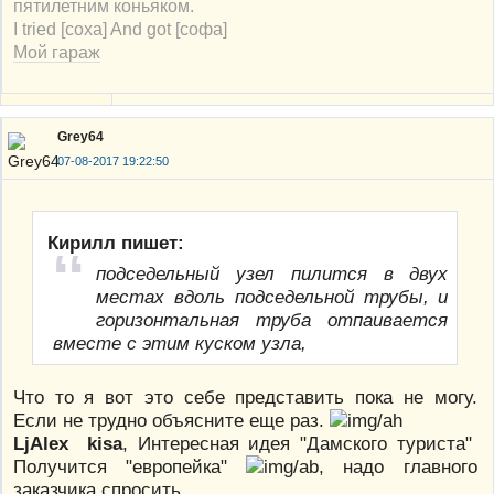
пятилетним коньяком.
I tried [соха] And got [софа]
Мой гараж
Grey64
07-08-2017 19:22:50
Кирилл пишет:
подседельный узел пилится в двух
местах вдоль подседельной трубы, и
горизонтальная труба отпаивается
вместе с этим куском узла,
Что то я вот это себе представить пока не могу.
Если не трудно объясните еще раз.
LjAlex
kisa
, Интересная идея "Дамского туриста"
Получится "европейка"
, надо главного
заказчика спросить.