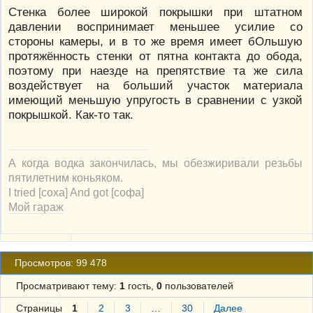
Стенка более широкой покрышки при штатном
давлении воспринимает меньшее усилие со
стороны камеры, и в то же время имеет бОльшую
протяжённость стенки от пятна контакта до обода,
поэтому при наезде на препятствие та же сила
воздействует на больший участок материала
имеющий меньшую упругость в сравнении с узкой
покрышкой. Как-то так.
А когда водка закончилась, мы обезжиривали резьбы
пятилетним коньяком.
I tried [соха] And got [софа]
Мой гараж
Просмотров: 99 478
Просматривают тему:
1
гость,
0
пользователей
Страницы
1
2
3
…
30
Далее