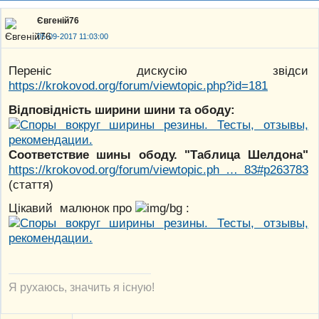
Євгеній76
05-09-2017 11:03:00
Переніс дискусію звідси
https://krokovod.org/forum/viewtopic.php?id=181
Відповідність ширини шини та ободу:
Соответствие шины ободу. "Таблица Шелдона"
https://krokovod.org/forum/viewtopic.ph … 83#p263783
(стаття)
Цікавий малюнок про
:
Я рухаюсь, значить я існую!