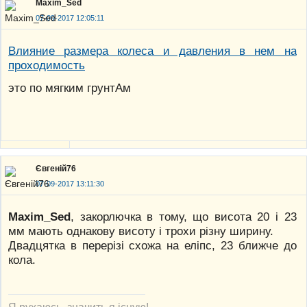
Maxim_Sed
07-09-2017 12:05:11
Влияние размера колеса и давления в нем на
проходимость
это по мягким грунтАм
Євгеній76
07-09-2017 13:11:30
Maxim_Sed
, закорлючка в тому, що висота 20 і 23
мм мають однакову висоту і трохи різну ширину.
Двадцятка в перерізі схожа на еліпс, 23 ближче до
кола.
Я рухаюсь, значить я існую!