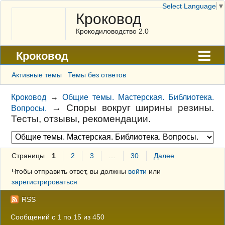
Select Language
▼
Кроковод
Крокодиловодство 2.0
Кроковод
Форум
Активные темы
Темы без ответов
Архив
Кроковод
→
Общие темы. Мастерская. Библиотека.
→
Споры вокруг ширины резины.
Вопросы.
ГАЛЕРЕЯ
Тесты, отзывы, рекомендации.
Правила
Поиск
Страницы
1
2
3
…
30
Далее
Регистрация
Чтобы отправить ответ, вы должны
войти
или
зарегистрироваться
Вход
RSS
Сообщений с 1 по 15 из 450