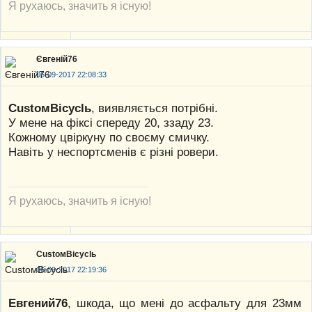
Я рухаюсь, значить я існую!
Євгеній76
06-09-2017 22:08:33
CustoмBicyclь
, виявляється потрібні.
У мене на фіксі спереду 20, ззаду 23.
Кожному цвіркуну по своєму смичку.
Навіть у неспортсменів є різні ровери.
Я рухаюсь, значить я існую!
CustoмBicyclь
06-09-2017 22:19:36
Евгений76
, шкода, що мені до асфальту для 23мм