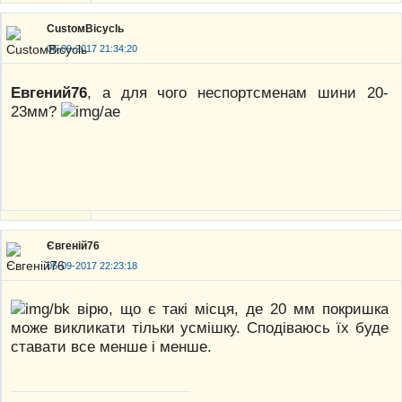
CustoмBicyclь
06-09-2017 21:34:20
Евгений76
, а для чого неспортсменам шини 20-
23мм?
Євгеній76
06-09-2017 22:23:18
вірю, що є такі місця, де 20 мм покришка
може викликати тільки усмішку. Сподіваюсь їх буде
ставати все менше і менше.