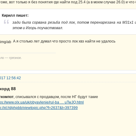
тоже, вот только я без понятия где найти под 25.4 (а в моем случае 26.0) и что
Кирилл пишет:
зади была сорвана резьба под лок, потом перенарезана на М31х1
этом и Игорь поучаствовал.
А я столько лет думал что просто лок хвз найти не удалось
ло — грязное.
017 12:56:42
корд 88
ткомпот
, списывался с продавцом, после НГ будут такие
tps://www.olx.ua/uk/obyavlenie/rul-ba … uTwJQ.html
tp://xt.ht/phpbb/viewtopic.php?f=2637&t=397399