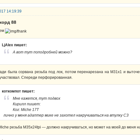
017 14:19:39
корд 88
ем
LjAlex пишет:
А вот тут поподробней можно?
ади была сорвана резьба под лок, потом перенарезана на М31х1 и выточе
участвовал. Спереди перфорированная.
коткомпот пишет:
Мне кажется, тут подвох
Кирилл пишет:
Ког: Miche 17T
лично у меня адаптер мике не захотел накручиваться на втулку СЗ
Miche резьба М35х24tpi — должно накручиваться, но может на моей до меня н