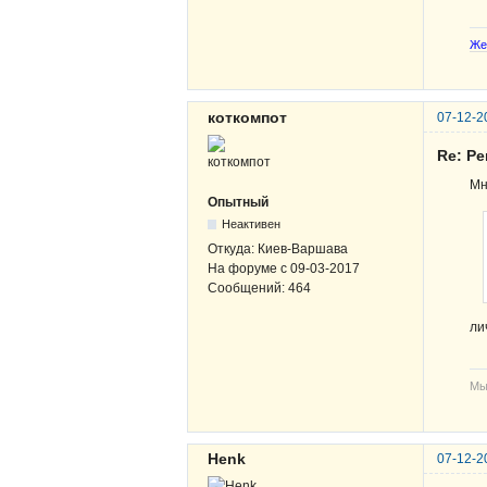
Же
коткомпот
07-12-2
Re: Ре
Мн
Опытный
Неактивен
Откуда:
Киев-Варшава
На форуме с
09-03-2017
Сообщений:
464
ли
Мы
Henk
07-12-2