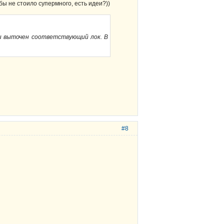
 бы не стоило супермного, есть идеи?))
 и выточен соответствующий лок. В
#8