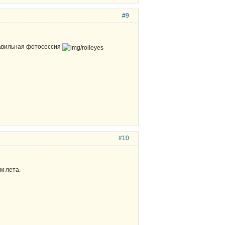
#9
авильная фотосессия
#10
м лета.