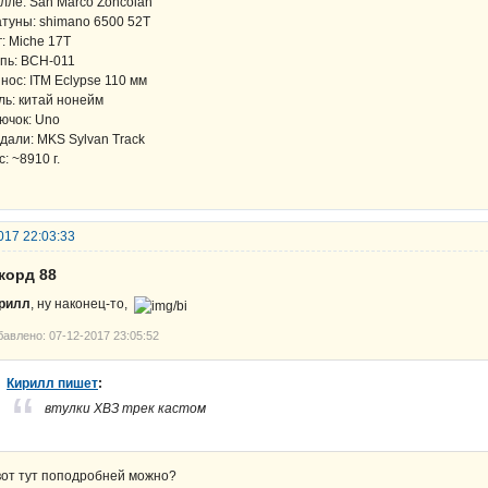
лле: San Marco Zoncolan
туны: shimano 6500 52T
г: Miche 17T
пь: BCH-011
нос: ITM Eclypse 110 мм
ль: китай нонейм
ючок: Uno
дали: MKS Sylvan Track
с: ~8910 г.
017 22:03:33
корд 88
рилл
, ну наконец-то,
бавлено: 07-12-2017 23:05:52
Кирилл пишет
:
втулки ХВЗ трек кастом
вот тут поподробней можно?