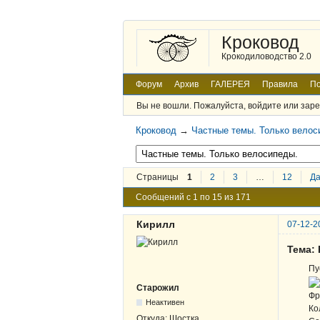
Кроковод
Крокодиловодство 2.0
Форум
Архив
ГАЛЕРЕЯ
Правила
По
Вы не вошли.
Пожалуйста, войдите или заре
Кроковод
→
Частные темы. Только велос
Страницы
1
2
3
…
12
Д
Сообщений с 1 по 15 из 171
Кирилл
07-12-2
Тема: 
Пу
Старожил
Фр
Неактивен
Ко
Откуда:
Шостка