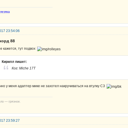
лезяка
017 23:54:06
корд 88
е кажется, тут подвох
Кирилл пишет:
Ког: Miche 17T
чно у меня адаптер мике не захотел накручиваться на втулку СЗ
ло — грязное.
017 23:59:27