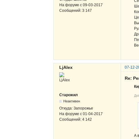
Се
На форуме с
09-03-2017
Ша
Сообщений:
3 147
Ко
Це
Вы
Ру
Др
Пе
Ве
LjAlex
07-12-2
Re: Ре
Ки
Старожил
До
Неактивен
Откуда:
Запорожье
На форуме с
01-04-2017
Сообщений:
4 142
А 