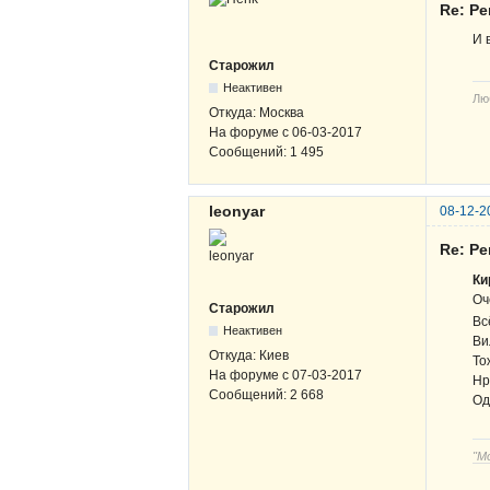
Re: Ре
И 
Старожил
Неактивен
Лю
Откуда:
Москва
На форуме с
06-03-2017
Сообщений:
1 495
leonyar
08-12-2
Re: Ре
Ки
Оч
Старожил
Вс
Неактивен
Ви
Откуда:
Киев
То
На форуме с
07-03-2017
Нр
Сообщений:
2 668
Од
"М