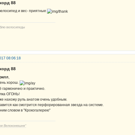
корд 88
велосипед и вес- приятные
блю велосипеды
017 08:06:18
корд 88
рилл
,
ень хорош.
ё гармонично и практично.
лка ОГОНЬ!
же нахожу руль анатом очень удобным.
авится как смотрится перфорированная звезда на системе.
ним словом в "Крокогалерею"
оя Велоконюшня"