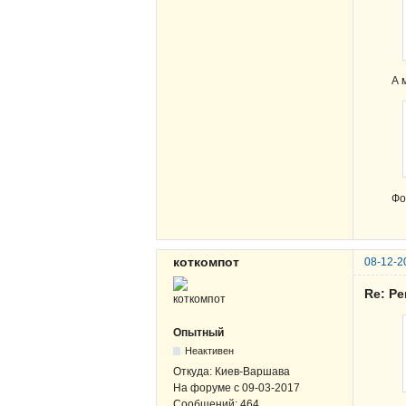
А 
Фо
коткомпот
08-12-2
Re: Ре
Опытный
Неактивен
Откуда:
Киев-Варшава
На форуме с
09-03-2017
Сообщений:
464