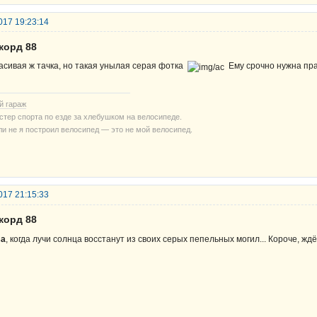
017 19:23:14
корд 88
асивая ж тачка, но такая унылая серая фотка
Ему срочно нужна пр
й гараж
стер спорта по езде за хлебушком на велосипеде.
ли не я построил велосипед — это не мой велосипед.
017 21:15:33
корд 88
sa
, когда лучи солнца восстанут из своих серых пепельных могил... Короче, ждё