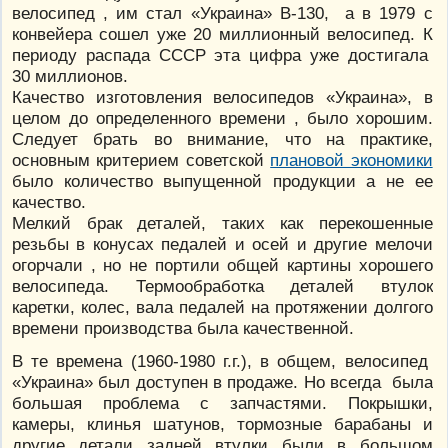
велосипед , им стал «Украина» В-130, а в 1979 с
конвейера сошел уже 20 миллионный велосипед. К
периоду распада СССР эта цифра уже достигала
30 миллионов.
Качество изготовления велосипедов «Украина», в
целом до определенного времени , было хорошим.
Следует брать во внимание, что на практике,
основным критерием советской
плановой экономики
было количество выпущенной продукции а не ее
качество.
Мелкий брак деталей, таких как перекошенные
резьбы в конусах педалей и осей и другие мелочи
огорчали , но не портили общей картины хорошего
велосипеда. Термообработка деталей втулок
каретки, колес, вала педалей на протяжении долгого
времени производства была качественной.
В те времена (1960-1980 г.г.), в общем, велосипед
«Украина» был доступен в продаже. Но всегда была
большая проблема с запчастями. Покрышки,
камеры, клинья шатунов, тормозные барабаны и
другие детали задней втулки были в большом