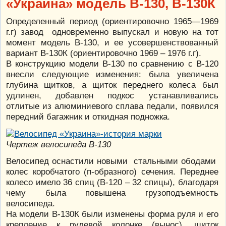
«Украина» модель В-130, В-130К
Определенный период (ориентировочно 1965—1969
г.г) завод одновременно выпускал и новую на тот
момент модель В-130, и ее усовершенствованный
вариант В-130К (ориентировочно 1969 – 1976 г.г).
В конструкцию модели В-130 по сравнению с В-120
внесли следующие изменения: была увеличена
глубина щитков, а щиток переднего колеса был
удлинен, добавлен подкос устанавливались
отлитые из алюминиевого сплава педали, появился
передний багажник и откидная подножка.
Чертеж велосипеда В-130
Велосипед оснастили новыми стальными ободами
колес коробчатого (п-образного) сечения. Переднее
колесо имело 36 спиц (В-120 – 32 спицы), благодаря
чему была повышена грузоподъемность
велосипеда.
На модели В-130К были изменены форма руля и его
крепление к рулевой колонке (вынос), щиток