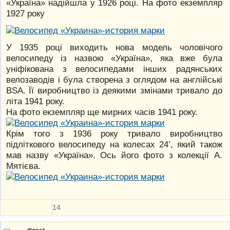
«Україна» надійшла у 1926 році. На фото екземпляр
1927 року
У 1935 році виходить нова модель чоловічого
велосипеду із назвою «Україна», яка вже була
уніфікована з велосипедами інших радянських
велозаводів і була створена з оглядом на англійські
BSA. Її виробництво із деякими змінами тривало до
літа 1941 року.
На фото екземпляр ще мирних часів 1941 року.
Крім того з 1936 року тривало виробництво
підліткового велосипеду на колесах 24’, який також
мав назву «Україна». Ось його фото з колекції А.
Мятієва.
14