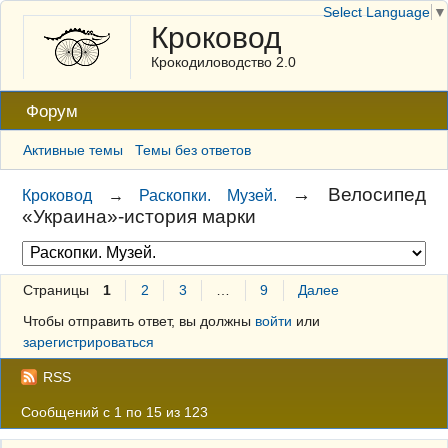
Select Language
▼
Кроковод
Крокодиловодство 2.0
Форум
Активные темы
Темы без ответов
→
Велосипед
Кроковод
→
Раскопки. Музей.
«Украина»-история марки
Страницы
1
2
3
…
9
Далее
Чтобы отправить ответ, вы должны
войти
или
зарегистрироваться
RSS
Сообщений с 1 по 15 из 123