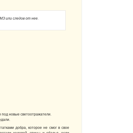
МЗ или следов от нее.
я под новые светоотражатели.
едали.
татками добра, которое не смог в свое
детали ходовой, спицы и ободья, если