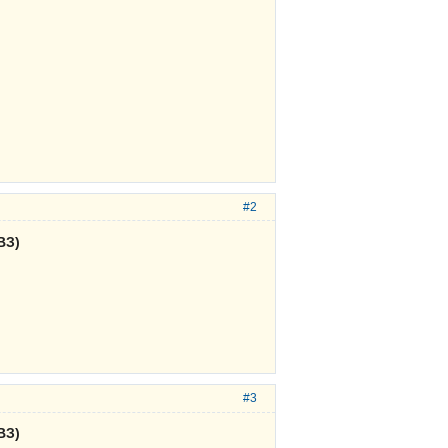
#2
ВЗ)
#3
ВЗ)