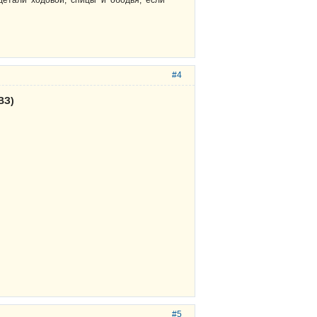
#4
ВЗ)
#5