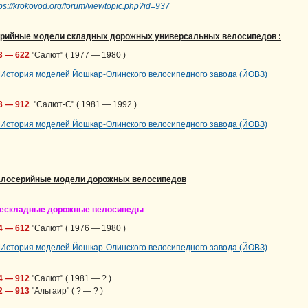
tps://krokovod.org/forum/viewtopic.php?id=937
рийные модели складных дорожных универсальных велосипедов :
3 — 622
"Салют" ( 1977 — 1980 )
3 — 912
"Салют-С" ( 1981 — 1992 )
лосерийные модели дорожных велосипедов
ескладные дорожные велосипеды
4 — 612
"Салют" ( 1976 — 1980 )
4 — 912
"Салют" ( 1981 — ? )
2 — 913
"Альтаир" ( ? — ? )