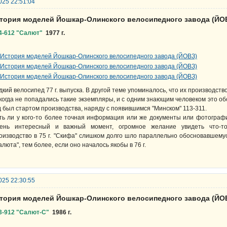
025 22:51:04
стория моделей Йошкар-Олинского велосипедного завода (ЙО
4-612 "Салют"
1977 г.
дкий велосипед 77 г. выпуска. В другой теме упоминалось, что их производство
когда не попадались такие экземпляры, и с одним знающим человеком это об
д был стартом производства, наряду с появившимся "Минском" 113-311.
ть ли у кого-то более точная информация или же документы или фотографи
ень интересный и важный момент, огромное желание увидеть что-т
оизводство в 75 г. "Скифа" слишком долго шло параллельно обосновавшемус
алюта", тем более, если оно началось якобы в 76 г.
025 22:30:55
стория моделей Йошкар-Олинского велосипедного завода (ЙО
3-912 "Салют-С"
1986 г.