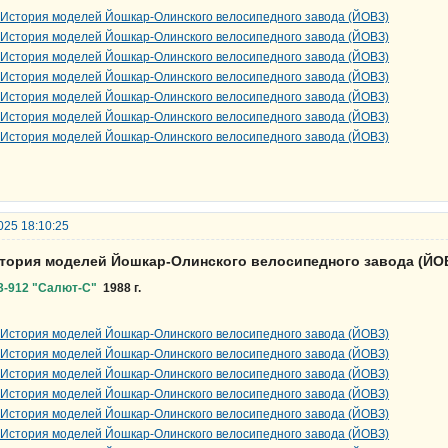
025 18:10:25
стория моделей Йошкар-Олинского велосипедного завода (ЙО
3-912 "Салют-С"
1988 г.