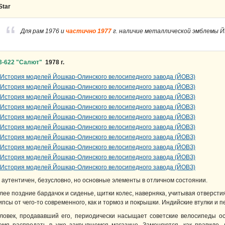
Star
Для рам 1976 и
частично 1977
г. наличие металлической эмблемы Й
3-622 "Салют"
1978 г.
 аутентичен, безусловно, но основные элементы в отличном состоянии.
лее поздние бардачок и сиденье, щитки колес, наверняка, учитывая отверсти
ипсы от чего-то современного, как и тормоз и покрышки. Индийские втулки и п
ловек, продававший его, периодически насыщает советские велосипеды ос
емя распродать в уже закрывшемся магазине. Заменяются, как правило, 