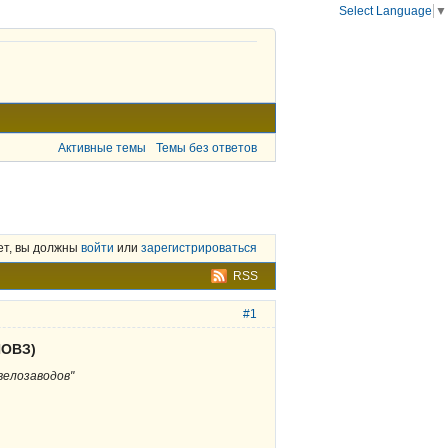
Select Language
▼
Активные темы
Темы без ответов
ет, вы должны
войти
или
зарегистрироваться
RSS
#1
ЙОВЗ)
велозаводов"