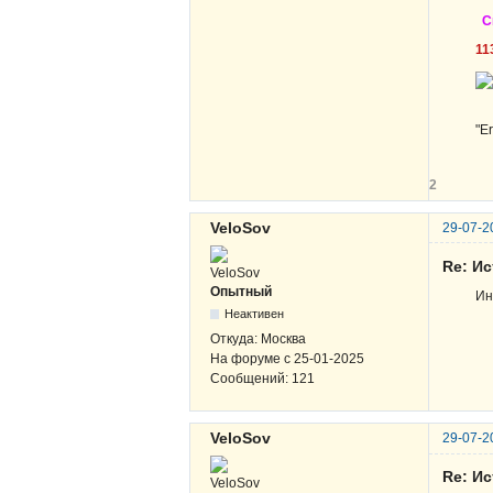
С
11
"E
2
VeloSov
29-07-2
Re: И
Опытный
Ин
Неактивен
Откуда:
Москва
На форуме с
25-01-2025
Сообщений:
121
VeloSov
29-07-2
Re: И