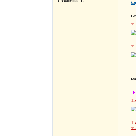
Сообщений:
121
ht
Се
11
11
Ма
Н
11
11
11