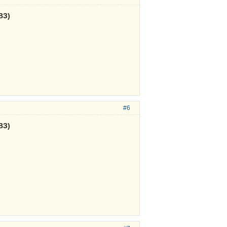
ВЗ)
#6
ВЗ)