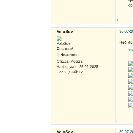
ор
3
VeloSov
30-07-2
Re: И
Опытный
11
Неактивен
Откуда:
Москва
На форуме с
25-01-2025
Сообщений:
121
1
VeloSov
30-07-2