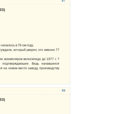
#7
ВЗ)
 началось в 76-ом году,
суждали, который уверял, что именно 77
и экземпляров велосипеда до 1977 г. ?
о подтверждаюшее. Ведь начавшееся
я на новом месте заводу, производству
#8
ВЗ)