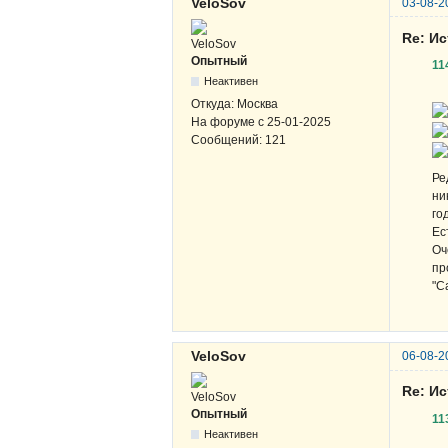
VeloSov
03-08-2
Re: И
Опытный
11
Неактивен
Откуда:
Москва
На форуме с
25-01-2025
Сообщений:
121
Ре
ни
го
Ес
Оч
пр
"С
VeloSov
06-08-2
Re: И
Опытный
11
Неактивен