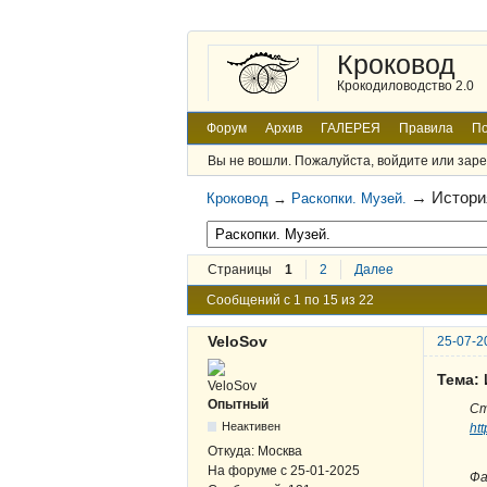
Кроковод
Крокодиловодство 2.0
Форум
Архив
ГАЛЕРЕЯ
Правила
По
Вы не вошли.
Пожалуйста, войдите или заре
→
Истори
Кроковод
→
Раскопки. Музей.
Страницы
1
2
Далее
Сообщений с 1 по 15 из 22
VeloSov
25-07-2
Тема:
Опытный
Ст
Неактивен
ht
Откуда:
Москва
На форуме с
25-01-2025
Фа