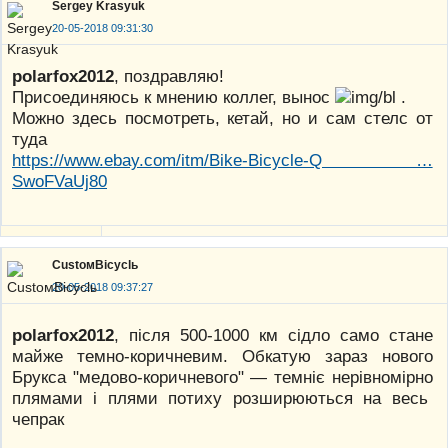
Sergey Krasyuk
20-05-2018 09:31:30
polarfox2012
, поздравляю!
Присоединяюсь к мнению коллег, вынос
.
Можно здесь посмотреть, кетай, но и сам стелс от
туда
https://www.ebay.com/itm/Bike-Bicycle-Q …
SwoFVaUj80
CustoмBicyclь
20-05-2018 09:37:27
polarfox2012
, після 500-1000 км сідло само стане
майже темно-коричневим. Обкатую зараз нового
Брукса "медово-коричневого" — темніє нерівномірно
плямами і плями потиху розширюються на весь
чепрак