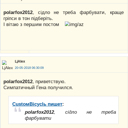
polarfox2012
, сідло не треба фарбувати, краще
гріпси в тон підберіть.
І вітаю з першим постом
LjAlex
20-05-2018 06:30:09
polarfox2012
, приветствую.
Симпатичный Гена получился.
CustoмBicyclь пишет
:
polarfox2012
, сідло не треба
фарбувати