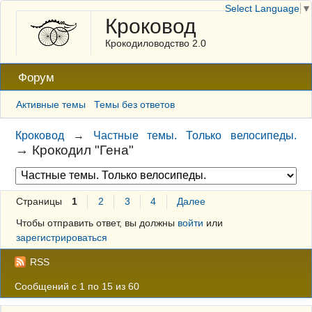
Select Language
▼
Кроковод
Крокодиловодство 2.0
Форум
Активные темы
Темы без ответов
Кроковод
→
Частные темы. Только велосипеды.
→
Крокодил "Гена"
Страницы
1
2
3
4
Далее
Чтобы отправить ответ, вы должны
войти
или
зарегистрироваться
RSS
Сообщений с 1 по 15 из 60