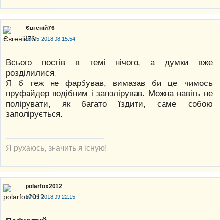
Євгеній76
20-05-2018 08:15:54
Всього постів в темі нічого, а думки вже
розділилися.
Я б теж не фарбував, вимазав би це чимось
пруфайдер подібним і заполірував. Можна навіть не
полірувати, як багато їздити, саме собою
заполірується.
Я рухаюсь, значить я існую!
polarfox2012
20-05-2018 09:22:15