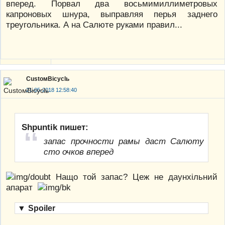
вперед. Порвал два восьмимиллиметровых
капроновых шнура, выправляя перья заднего
треугольника. А на Салюте руками правил...
CustoмBicyclь
21-05-2018 12:58:40
Shpuntik пишет:
запас прочности рамы даст Салюту
сто очков вперед
Нащо той запас? Цеж не даунхільний
апарат
▼
Spoiler