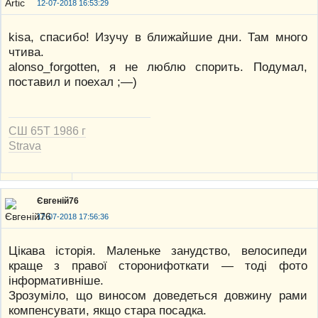
12-07-2018 16:53:29
kisa, спасибо! Изучу в ближайшие дни. Там много
чтива.
alonso_forgotten, я не люблю спорить. Подумал,
поставил и поехал ;—)
СШ 65Т 1986 г
Strava
Євгеній76
12-07-2018 17:56:36
Цікава історія. Маленьке занудство, велосипеди
краще з правої сторонифоткати — тоді фото
інформативніше.
Зрозуміло, що виносом доведеться довжину рами
компенсувати, якщо стара посадка.