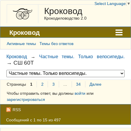
Select Language
▼
Кроковод
Крокодиловодство 2.0
Кроковод
Форум
Активные темы
Темы без ответов
Архив
Кроковод
→
Частные темы. Только велосипеды.
→
СШ 60Т
ГАЛЕРЕЯ
Правила
Страницы
1
2
3
…
34
Далее
Поиск
Чтобы отправить ответ, вы должны
войти
или
Регистрация
зарегистрироваться
Вход
RSS
Сообщений с 1 по 15 из 497