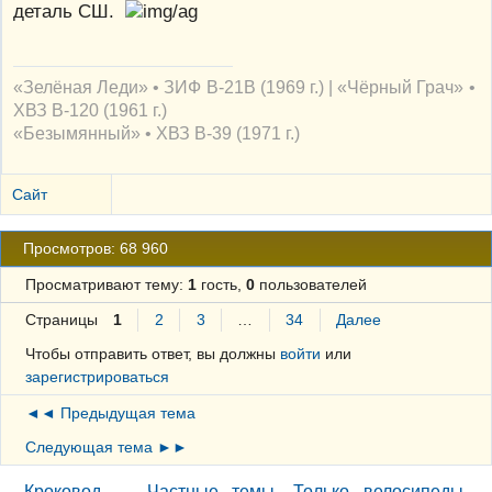
деталь СШ.
«Зелёная Леди» • ЗИФ В-21В (1969 г.) | «Чёрный Грач» •
ХВЗ В-120 (1961 г.)
«Безымянный» • ХВЗ В-39 (1971 г.)
Сайт
Просмотров: 68 960
Просматривают тему:
1
гость,
0
пользователей
Страницы
1
2
3
…
34
Далее
Чтобы отправить ответ, вы должны
войти
или
зарегистрироваться
◄◄ Предыдущая тема
Следующая тема ►►
Кроковод
→
Частные темы. Только велосипеды.