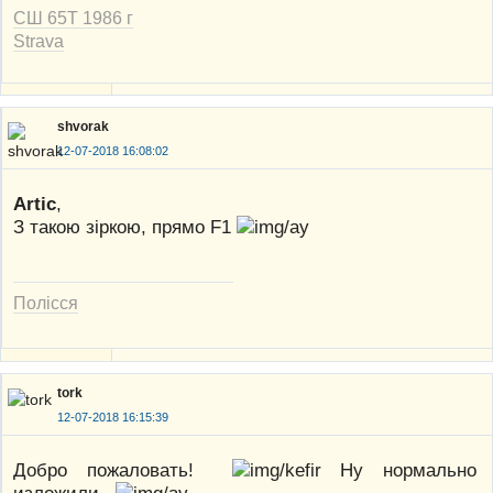
СШ 65Т 1986 г
Strava
shvorak
12-07-2018 16:08:02
Artic
,
З такою зіркою, прямо F1
Полісся
tork
12-07-2018 16:15:39
Добро пожаловать!
Ну нормально
изложили.