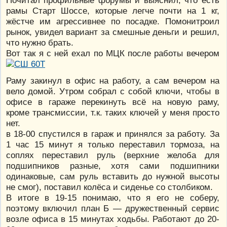
рамы Старт Шоссе, которые легче почти на 1 кг,
жёстче им агрессивнее по посадке. Помонитроил
рынок, увидел вариант за смешные деньги и решил,
что нужно брать.
Вот так я с ней ехал по МЦК после работы вечером
Раму закинул в офис на работу, а сам вечером на
вело домой. Утром собрал с собой ключи, чтобы в
офисе в гараже перекинуть всё на новую раму,
кроме трансмиссии, т.к. таких ключей у меня просто
нет.
в 18-00 спустился в гараж и принялся за работу. За
1 час 15 минут я только переставил тормоза, на
соплях переставил руль (верхние желоба для
подшипников разные, хотя сами подшипники
одинаковые, сам руль вставить до нужной высоты
не смог), поставил колёса и сиденье со столбиком.
В итоге в 19-15 понимаю, что я его не соберу,
поэтому включил план Б — дружественный сервис
возле офиса в 15 минутах ходьбы. Работают до 20-