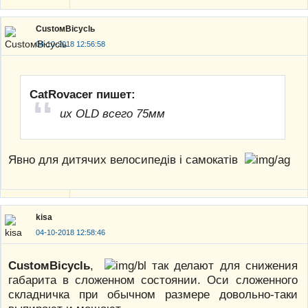
CustoмBicyclь
04-10-2018 12:56:58
CatRovacer пишет:
их OLD всего 75мм
Явно для дитячих велосипедів і самокатів
kisa
04-10-2018 12:58:46
CustoмBicyclь
,
так делают для снижения
габарита в сложенном состоянии. Оси сложенного
складничка при обычном размере довольно-таки