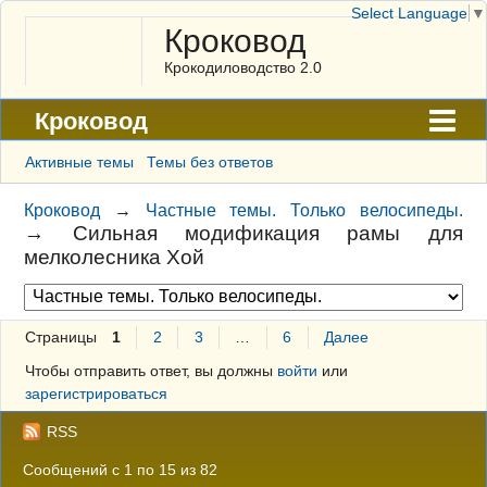
Select Language
▼
Кроковод
Крокодиловодство 2.0
Кроковод
Форум
Активные темы
Темы без ответов
Архив
Кроковод
→
Частные темы. Только велосипеды.
→
Сильная модификация рамы для
ГАЛЕРЕЯ
мелколесника Хой
Правила
Поиск
Страницы
1
2
3
…
6
Далее
Регистрация
Чтобы отправить ответ, вы должны
войти
или
зарегистрироваться
Вход
RSS
Сообщений с 1 по 15 из 82