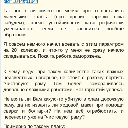
pid=1844#p1844
Так вот, если ничего не меняя, просто поставить
маленькие колёса (про провис каретки пока
забудем), плечо устойчивости катастрофически
уменьшается, если не становится вообще
обратным:
Я совсем немного начал воевать с этим парамтром
на 20" колёсах, и что-то у меня не сразу начало
складываться. Пока та работа заморожена.
К чему веду: при таком количестве таких важных
неизвестных, наверное, не стоит с разгону портить
"чистовую" раму. Тем более, заморачиваясь
довольно сложными работами. Без гарантий успеха.
Не взять ли Вам какую-то убитую в хлам дорожную
раму, да не изваять ли ходовой макет при помощи
сварки и болгарки? На нём всё отрабюотать, и
перенести уже на "чистовую" раму?
Примерно по такому плану: