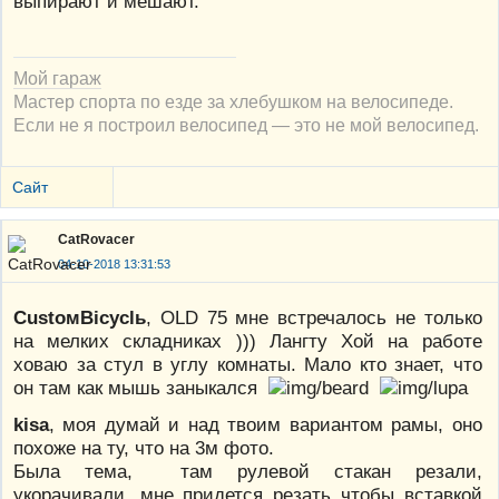
выпирают и мешают.
Мой гараж
Мастер спорта по езде за хлебушком на велосипеде.
Если не я построил велосипед — это не мой велосипед.
Сайт
CatRovacer
04-10-2018 13:31:53
CustoмBicyclь
, OLD 75 мне встречалось не только
на мелких складниках ))) Лангту Хой на работе
ховаю за стул в углу комнаты. Мало кто знает, что
он там как мышь заныкался
kisa
, моя думай и над твоим вариантом рамы, оно
похоже на ту, что на 3м фото.
Была тема, там рулевой стакан резали,
укорачивали. мне придется резать чтобы вставкой