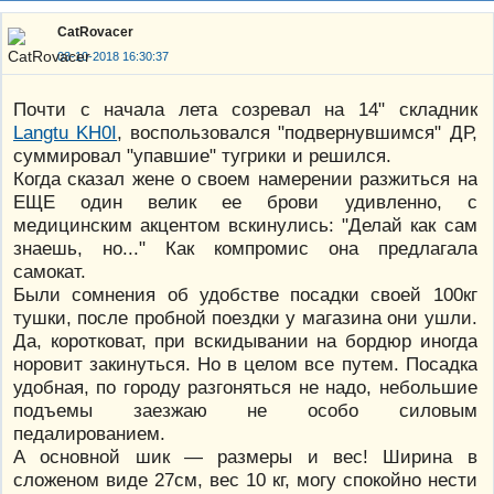
CatRovacer
03-10-2018 16:30:37
Почти с начала лета созревал на 14" складник
Langtu KH0I
, воспользовался "подвернувшимся" ДР,
суммировал "упавшие" тугрики и решился.
Когда сказал жене о своем намерении разжиться на
ЕЩЕ один велик ее брови удивленно, с
медицинским акцентом вскинулись: "Делай как сам
знаешь, но..." Как компромис она предлагала
самокат.
Были сомнения об удобстве посадки своей 100кг
тушки, после пробной поездки у магазина они ушли.
Да, коротковат, при вскидывании на бордюр иногда
норовит закинуться. Но в целом все путем. Посадка
удобная, по городу разгоняться не надо, небольшие
подъемы заезжаю не особо силовым
педалированием.
А основной шик — размеры и вес! Ширина в
сложеном виде 27см, вес 10 кг, могу спокойно нести