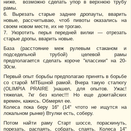
ниже, возможно сделать упор в верхнюю трубу
рамы.
6. Вырезать старые задние дропауты, вварить
новые, рассчитываю, чтоб пивоты оказались на
своем новом месте, их не трогаю.
7. Укоротить перья передней вилки — отрезать
старые дропы, вварить новые.
База (расстояние меж рулевым стаканом и
подседельной трубой) целевой рамы
предполагается сделать короче "классики" на 20-
30см.
Первый опыт борьбы предполагаю принять в борьбе
со старой МТБшной рамой. Вчера такую сталюгу
(OLIMPIA PRAIRE )нашел, для опытов. Ужас!
тяжелая, 7кг без колес!!! Но еще докитайских
времен, кажись. Обмерял ее.
Колеса пока беру 16" (14" чтото не ищутся на
локальном рынке) Втулки есть, соберу.
Потом найти раму Старт шоссе, пораскинуть,
порезать, распаять, собрать, спаять. Колеса 14"