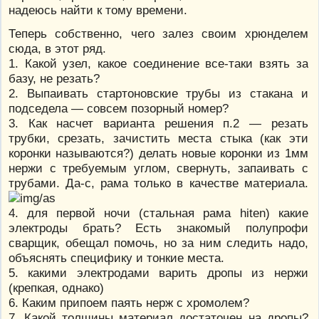
надеюсь найти к тому времени.
Теперь собственно, чего залез своим хрюнделем
сюда, в этот ряд.
1. Какой узел, какое соединение все-таки взять за
базу, не резать?
2. Выпаивать стартоновские трубы из стакана и
подседела — совсем позорный номер?
3. Как насчет варианта решения п.2 — резать
трубки, срезать, зачистить места стыка (как эти
коронки называются?) делать новые коронки из 1мм
нержи с требуемым углом, свернуть, запаивать с
трубами. Да-с, рама только в качестве материала.
4. для первой ночи (стальная рама hiten) какие
электроды брать? Есть знакомый полупрофи
сварщик, обещал помочь, но за ним следить надо,
объяснять специфику и тонкие места.
5. какими электродами варить дропы из нержи
(крепкая, однако)
6. Каким припоем паять нерж с хромолем?
7. Какой толщины материал достаточен на дропы?