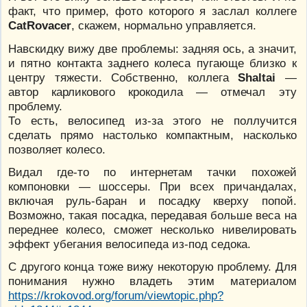
факт, что пример, фото которого я заслал коллеге
CatRovacer
, скажем, нормально управляется.
Навскидку вижу две проблемы: задняя ось, а значит,
и пятно контакта заднего колеса пугающе близко к
центру тяжести. Собственно, коллега
Shaltai
—
автор карликового крокодила — отмечал эту
проблему.
То есть, велосипед из-за этого не поллучится
сделать прямо настолько компактным, насколько
позволяет колесо.
Видал где-то по интернетам тачки похожей
компоновки — шоссеры. При всех причандалах,
включая руль-баран и посадку кверху попой.
Возможно, такая посадка, передавая больше веса на
переднее колесо, сможет несколько нивелировать
эффект убегания велосипеда из-под седока.
С другого конца тоже вижу некоторую проблему. Для
понимания нужно владеть этим материалом
https://krokovod.org/forum/viewtopic.php?