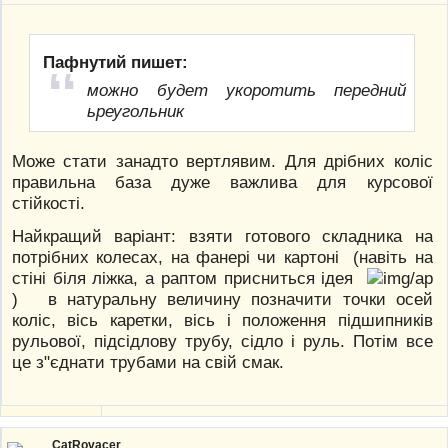
Пафнутий пишет:
можно будет укоротить передний
ьреугольник
Може стати занадто вертлявим. Для дрібних коліс
правильна база дуже важлива для курсової
стійкості.
Найкращий варіант: взяти готового складника на
потрібних колесах, на фанері чи картоні (навіть на
стіні біля ліжка, а раптом присниться ідея
) в натуральну величину позначити точки осей
коліс, вісь каретки, вісь і положення підшипників
рульової, підсідлову трубу, сідло і руль. Потім все
це з"єднати трубами на свій смак.
CatRovacer