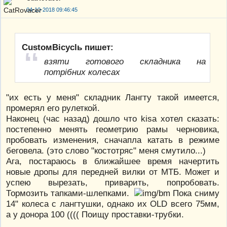
04-10-2018 09:46:45
CustoмBicyclь пишет:
взяти готового складника на
потрібних колесах
"их есть у меня" складник Лангту такой имеется,
промерял его рулеткой.
Наконец (час назад) дошло что kisa хотел сказать:
постепенно менять геометрию рамы черновика,
пробовать изменения, сначапла катать в режиме
беговела. (это слово "костотряс" меня смутило...)
Ага, постараюсь в ближайшее время начертить
новые дропы для передней вилки от МТБ. Может и
успею вырезать, приварить, попробовать.
Тормозить тапками-шлепками.
Пока сниму
14" колеса с лангтушки, однако их OLD всего 75мм,
а у донора 100 (((( Поищу проставки-трубки.