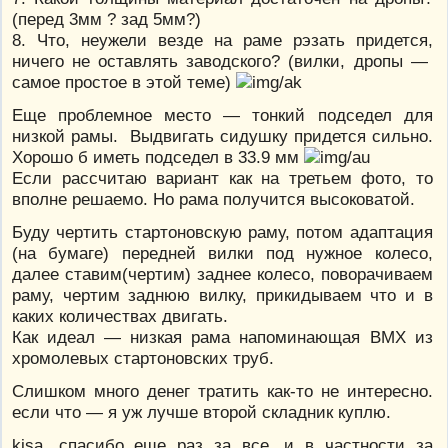
(перед 3мм ? зад 5мм?)
8. Что, неужели везде на раме рэзать придется,
ничего не оставлять заводского? (вилки, дропы —
самое простое в этой теме)
Еще проблемное место — тонкий подседел для
низкой рамы. Выдвигать сидушку придется сильно.
Хорошо б иметь подседел в 33.9 мм
Если рассчитаю вариант как на третьем фото, то
вполне решаемо. Но рама получится высоковатой.
Буду чертить стартоновскую раму, потом адаптация
(на бумаге) передней вилки под нужное колесо,
далее ставим(чертим) заднее колесо, поворачиваем
раму, чертим заднюю вилку, прикидываем что и в
каких количествах двигать.
Как идеал — низкая рама напоминающая BMX из
хромолевых стартоновских труб.
Слишком много денег тратить как-то не интересно.
если что — я уж лучше второй складник куплю.
kisa, спасибо еще раз за все, и в частности за