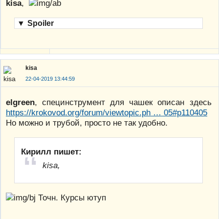
kisa
,
▼
Spoiler
kisa
22-04-2019 13:44:59
elgreen
, специнструмент для чашек описан здесь
https://krokovod.org/forum/viewtopic.ph … 05#p110405
Но можно и трубой, просто не так удобно.
Кирилл пишет:
kisa,
Точн. Курсы ютуп