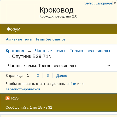
Select Language
▼
Кроковод
Крокодиловодство 2.0
Форум
Активные темы
Темы без ответов
Кроковод
→
Частные темы. Только велосипеды.
→
Спутник В39 71г.
Страницы
1
2
3
Далее
Чтобы отправить ответ, вы должны
войти
или
зарегистрироваться
RSS
Сообщений с 1 по 15 из 32