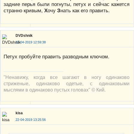
задние перья были погнуты, петух и сейчас кажется
странно кривым,
Х
очу
З
нать как его править.
DVDshnik
22-04-2019 12:59:38
Петух пробуйте править разводным ключом.
"Ненавижу, когда все шагают в ногу одинаково
стриженые, одинаково одетые, с одинаковыми
мыслями в одинаково пустых головах" © Кий.
kisa
22-04-2019 13:25:56