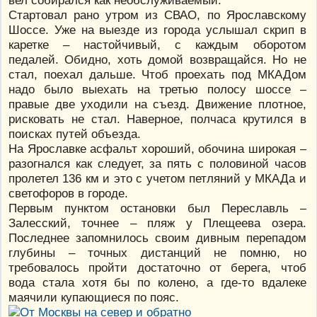
вел собирался как необслуживаемый.
Стартовал рано утром из СВАО, по Ярославскому
Шоссе. Уже на выезде из города услышал скрип в
каретке – настойчивый, с каждым оборотом
педалей. Обидно, хоть домой возвращайся. Но не
стал, поехал дальше. Чтоб проехать под МКАДом
надо было выехать на третью полосу шоссе –
правые две уходили на съезд. Движение плотное,
рисковать не стал. Наверное, полчаса крутился в
поисках путей объезда.
На Ярославке асфальт хороший, обочина широкая –
разогнался как следует, за пять с половиной часов
пролетел 136 км и это с учетом петляний у МКАДа и
светофоров в городе.
Первым пунктом остановки был Переславль –
Залесский, точнее – пляж у Плещеева озера.
Последнее запомнилось своим дивным перепадом
глубины – точных дистанций не помню, но
требовалось пройти достаточно от берега, чтоб
вода стала хотя бы по колено, а где-то вдалеке
маячили купающиеся по пояс.