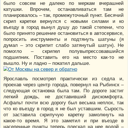
было совсем не далеко по меркам вчерашней
катушки. Впрочем, останавливаться там не
планировалось – так, промежуточный пункт. Бесячий
скрип каретки вернулся с новыми силами и ко
въезду в город вынул душу до такой степени, что
было принято решение остановиться в автосервисе,
попросить инструменты и подтянуть шатуны (я
думал – это скрипит слабо затянутый шатун). Не
помогло – скрипел полувыпрессовавшийся
подшипник. Поставить его на место как-то не
вышло. Ну и ладно – покатил дальше.
Ярославль посмотрел практически из седла и,
проехав через центр города, повернул на Рыбинск –
следующая остановка была там. По дороге застиг
легкий дождь, не доставивший дискомфорта.
Асфальт почти всю дорогу был весьма неплох, так
что ко въезду в город я не был уставшим. Сырость
от заставила скрипучую каретку замолкнуть на
какое-то время. Я это заметил и при въезде в
населенные пункты теперь плескал на нее водой –