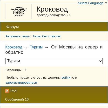
Select Language
▼
Кроковод
Крокодиловодство 2.0
Форум
Активные темы
Темы без ответов
→
От Москвы на север и
Кроковод
→
Туризм
обратно
Страницы
1
Чтобы отправить ответ, вы должны
войти
или
зарегистрироваться
RSS
Сообщений 10