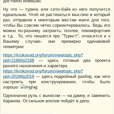
достойно обвешан.
Ну что — туринг, или сити-байк из него получится
идеальным. Чтоб не растекаться мыслию в который
раз, отправлю к некоторым местам книги для того,
чтобы Вы совсем чётко сориентировались. Ведь его
можно по-разному натроить: позлее, покомфортнее
и т.д. То, что пишется про "Турист", относится и к
Вашему случаю- они примерно одинаковой
геометрии
https://krokovod.org/forum/viewtopic.php?
pid=2168#p2168
— здесь готовые два проекта
разного назначения и характера
https://krokovod.org/forum/viewtopic.php?
pid=2019#p2019
— здесь подробный разбор, как чего
настроить при конструировании, чтобы было
хорошо
Однозначно руль с выносом — на дамку, и заменить
бараном. Остальное вполне пойдёт в дело.