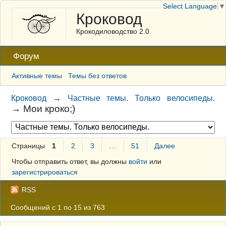
Select Language
▼
Кроковод
Крокодиловодство 2.0
Форум
Активные темы
Темы без ответов
Кроковод
→
Частные темы. Только велосипеды.
→
Мои кроко;)
Страницы
1
2
3
…
51
Далее
Чтобы отправить ответ, вы должны
войти
или
зарегистрироваться
RSS
Сообщений с 1 по 15 из 763