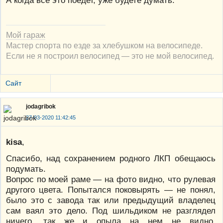
А когда всё это поедет, уже будете думать.
Мой гараж
Мастер спорта по езде за хлебушком на велосипеде.
Если не я построил велосипед — это не мой велосипед.
Сайт
jodagribok
27-03-2020 11:42:45
kisa
,
Спасибо, над сохранением родного ЛКП обещаюсь
подумать.
Вопрос по моей раме — на фото видно, что рулевая
другого цвета. Попытался поковырять — не понял,
было это с завода так или предыдущий владелец
сам ваял это дело. Под шильдиком не разглядел
ничего, так же и опыла на нем не видно.