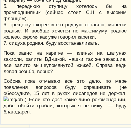
4. каретку — хочется под квадрат.
5. переднюю ступицу хотелось бы на
промподшипник (сейчас стоит СШ с высоким
фланцем).
6. трещетку скорее всего родную оставлю, манетки
родные. И вообще хочется по максимуму родное
железо, окромя как уже говорил каретки.
7. сидуха родная, буду восстанавливать.
Пока завис на каретке — клинья на шатунах
закисли, залиты ВД-шкой. Чашки так же закасшие,
все залито вышеупомянутой жижей. Справа ведь
левая резьба, верно?
Собсна пока отмываю все это дело, по мере
появления вопросов буду спрашивать (не
обессудьте, 15 лет в руках лисапедов не держал
) Если кто даст какие-либо рекомендации,
дабы обойти грабли, которых я не вижу — буду
благодарен.