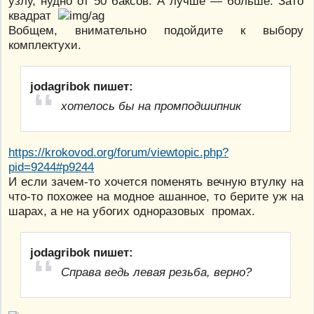
узлу, нудно от 50 баксов. А лучше — больше. Зато
квадрат
Вобщем, внимательно подойдите к выбору
комплектухи.
jodagribok пишет:
хотелось бы на промподшипник
https://krokovod.org/forum/viewtopic.php?
pid=9244#p9244
И если зачем-то хочется поменять вечную втулку на
что-то похожее на модное ашанное, то берите уж на
шарах, а не на убогих одноразовых промах.
jodagribok пишет:
Справа ведь левая резьба, верно?