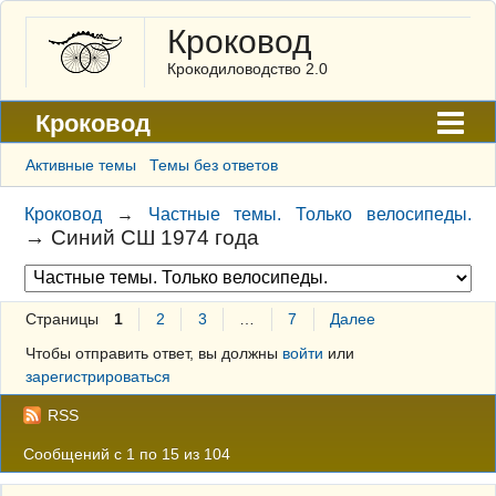
Кроковод
Крокодиловодство 2.0
Кроковод
Форум
Активные темы
Темы без ответов
Архив
Кроковод
→
Частные темы. Только велосипеды.
→
Синий СШ 1974 года
ГАЛЕРЕЯ
Правила
Страницы
1
2
3
…
7
Далее
Поиск
Чтобы отправить ответ, вы должны
войти
или
Регистрация
зарегистрироваться
Вход
RSS
Сообщений с 1 по 15 из 104