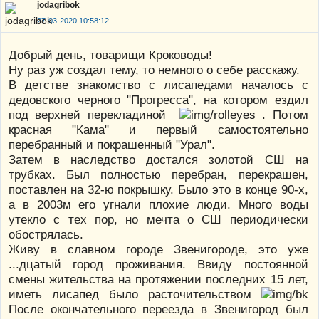
jodagribok
27-03-2020 10:58:12
Добрый день, товарищи Кроководы!
Ну раз уж создал тему, то немного о себе расскажу.
В детстве знакомство с лисапедами началось с
дедовского черного "Прогресса", на котором ездил
под верхней перекладиной
. Потом
красная "Кама" и первый самостоятельно
перебранный и покрашенный "Урал".
Затем в наследство достался золотой СШ на
трубках. Был полностью перебран, перекрашен,
поставлен на 32-ю покрышку. Было это в конце 90-х,
а в 2003м его угнали плохие люди. Много воды
утекло с тех пор, но мечта о СШ периодически
обострялась.
Живу в славном городе Звенигороде, это уже
...дцатый город проживания. Ввиду постоянной
смены жительства на протяжении последних 15 лет,
иметь лисапед было расточительством
После окончательного переезда в Звенигород был