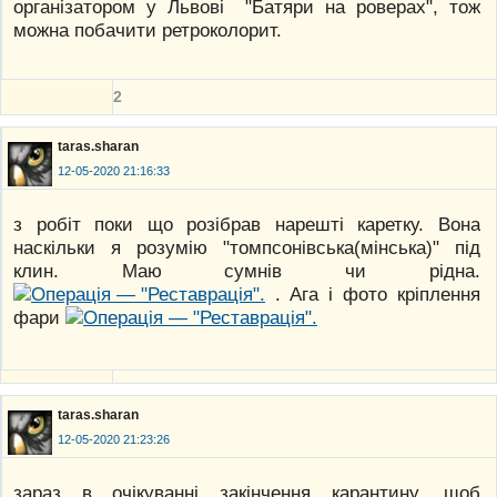
організатором у Львові "Батяри на роверах", тож
можна побачити ретроколорит.
2
taras.sharan
12-05-2020 21:16:33
з робіт поки що розібрав нарешті каретку. Вона
наскільки я розумію "томпсонівська(мінська)" під
клин. Маю сумнів чи рідна.
. Ага і фото кріплення
фари
taras.sharan
12-05-2020 21:23:26
зараз в очікуванні закінчення карантину, щоб