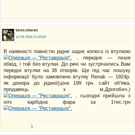
taras.sharan
12-05-2020 21:03:02
В наявності повністю рідне заднє колесо із втулкою
, переднє — лише
обвід, і той без втулки. До речі чи зустрічались Вам
передні втулки на 36 отворів. Ще під час пошуку
інформації було замовлено втулку Renak — 1924р,
як донора до рідної(ціна 199 грн. сайт об'ява,
продавець з м.Дрогобич.)
. сьогодні прийшла з
олх карбідна фара за 1тис.грн
1