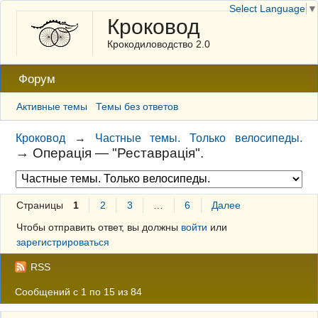
Select Language
▼
Кроковод
Крокодиловодство 2.0
Форум
Активные темы
Темы без ответов
Кроковод
→
Частные темы. Только велосипеды.
→
Операція — "Реставрація".
Страницы
1
2
3
…
6
Далее
Чтобы отправить ответ, вы должны
войти
или
зарегистрироваться
RSS
Сообщений с 1 по 15 из 84