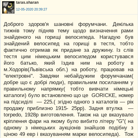
taras.sharan
12-05-2020 20:39:27
Доброго здоров'я шановні форумчани. Декілька
тижнів тому підняв тему щодо визначення рами
знайденого на горищі велосипеда. Нагадую був
знайдений велосипед на горищі в тестя, тобто
фактично отримав як придане за дружину. Із слів
тестя цим німецьким велосипедом користувався
його батько, який їздив ним на роботу в
м.Ходорів(Львівська обл.) на роботу, працював на
"електровні". Завдяки небайдужим форумчанам(
добре що є добрі люди), правильним посиланням у
правильному напрямку( тобто вивчати німецькі
каталоги) було встановлено що це GORICKE, номер
на підсиділі — 225.( згідно одного з каталогів — рік
продажу приблизно 1915- 25рр). Задня втулка —
torpedo, 1928р виготовлення. Також на це вказувало
кріплення фари на якому було вибито літеру "G"( на
одному з німецьких аукціонів знайшов подібну з
ціною 49 евр і вказуванням марки велосипеда). Тож