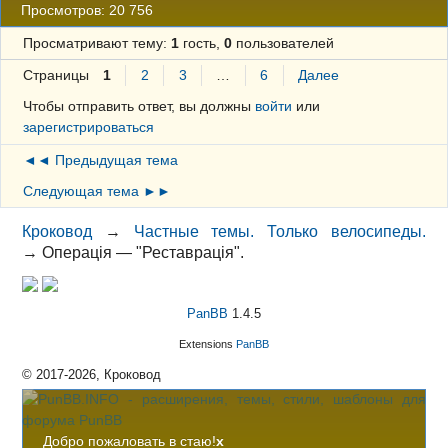
Просмотров: 20 756
Просматривают тему:
1
гость,
0
пользователей
Страницы
1
2
3
…
6
Далее
Чтобы отправить ответ, вы должны
войти
или
зарегистрироваться
◄◄ Предыдущая тема
Следующая тема ►►
Кроковод
→
Частные темы. Только велосипеды.
→
Операція — "Реставрація".
PanBB
1.4.5
Extensions
PanBB
© 2017-2026, Кроковод
Добро пожаловать в стаю!
x