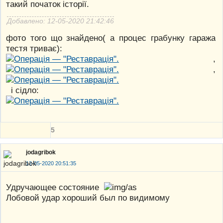
такий початок історії.
Добавлено: 12-05-2020 21:42:46
фото того що знайдено( а процес грабунку гаража
тестя триває):
,
,
і сідло:
5
jodagribok
12-05-2020 20:51:35
Удручающее состояние
Лобовой удар хороший был по видимому