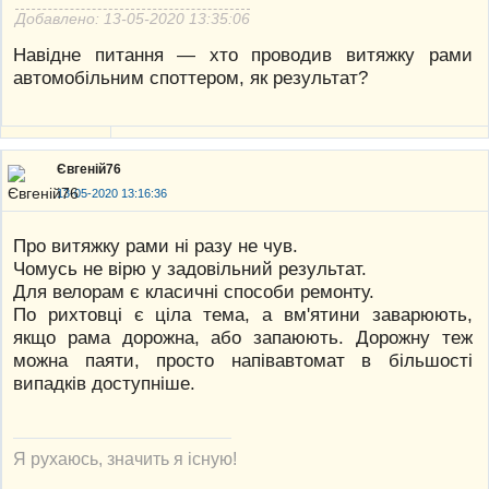
Добавлено: 13-05-2020 13:35:06
Навідне питання — хто проводив витяжку рами
автомобільним споттером, як результат?
Євгеній76
13-05-2020 13:16:36
Про витяжку рами ні разу не чув.
Чомусь не вірю у задовільний результат.
Для велорам є класичні способи ремонту.
По рихтовці є ціла тема, а вм'ятини заварюють,
якщо рама дорожна, або запаюють. Дорожну теж
можна паяти, просто напівавтомат в більшості
випадків доступніше.
Я рухаюсь, значить я існую!