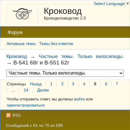
Select Language
▼
Кроковод
Крокодиловодство 2.0
Форум
Активные темы
Темы без ответов
Кроковод
→
Частные темы. Только велосипеды.
→
В-541 68г и В-551 62г
Страницы
Назад
1
2
3
4
5
6
7
…
14
Далее
Чтобы отправить ответ, вы должны
войти
или
зарегистрироваться
RSS
Сообщений с 61 по 75 из 199