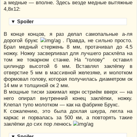
а медные — вполне. Здесь везде медные вытяжные
4,8х12:
▼
Spoiler
В конце концов, я раз делал самопальные а-ля
дорогой брукс
. Правда, не сильно просто.
Брал медный стержень 8 мм, протачивал до 4.5
ножку. Ножку засверливал для лучшего расклёпа на
том же токарном станке. На "голову" оставил
цилиндр высотой 6 мм. Вставлял заклёпку в
отверстие 5 мм в массивной железяке, и молотком
формовал голову, которая получилась диаметром ок
14 мм и толщиной ок 2 мм.
В мощные тиски зажимал керн остриём вверх — на
него опирал внутренний конец заклёпки, ножку.
Клепал тупо молотком — как на фабрике Брукс.
К сожалению, это была дохлая шкура, легла на
каркас и порвалась за 500 км, а повторять такие
заклёпки до сих пор ленюсь
▼
Spoiler