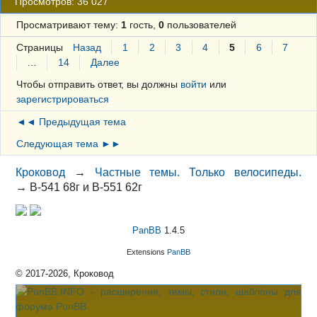
Просмотров: 36 027
Просматривают тему:
1
гость,
0
пользователей
Страницы
Назад
1
2
3
4
5
6
7
…
14
Далее
Чтобы отправить ответ, вы должны
войти
или
зарегистрироваться
◄◄ Предыдущая тема
Следующая тема ►►
Кроковод
→
Частные темы. Только велосипеды.
→
В-541 68г и В-551 62г
PanBB
1.4.5
Extensions
PanBB
© 2017-2026, Кроковод