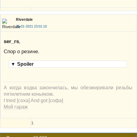
Riverdale
25-01-2021 23:01:10
ser_rs
,
Спор о резине.
▼
Spoiler
А когда водка закончилась, мы обезжиривали резьбы
пятилетним коньяком.
I tried [соха] And got [софа]
Мой гараж
1