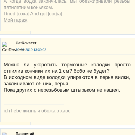
А когда водка закончилась, мы обезжиривали резьбы
пятилетним коньяком.
I tried [соха] And got [софа]
Мой гараж
CatRovacer
30-08-2019 13:30:02
Можно ли укоротить тормозные колодки просто
отпилив кончики их на 1 см? бобо не будет?
В исходном виде колодки упираются в перья вилки,
заклинивают об них, перья.
Пока других с нерезьбовым штырьком не нашел.
ich liebe жизнь и обожаю хаос
Пафнутий