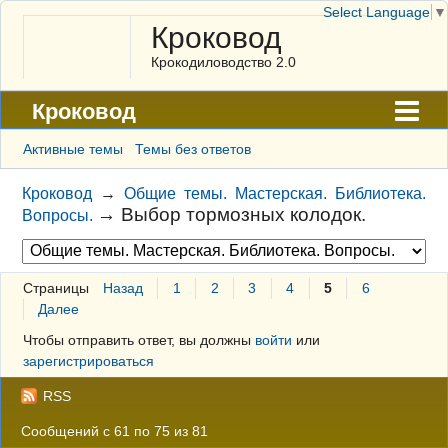
Select Language
▼
Кроковод
Крокодиловодство 2.0
Кроковод
Форум
Активные темы
Темы без ответов
Архив
Кроковод
→
Общие темы. Мастерская. Библиотека.
→
Выбор тормозных колодок.
Вопросы.
ГАЛЕРЕЯ
Правила
Страницы
Назад
1
2
3
4
5
6
Поиск
Далее
Регистрация
Чтобы отправить ответ, вы должны
войти
или
зарегистрироваться
Вход
RSS
Сообщений с 61 по 75 из 81