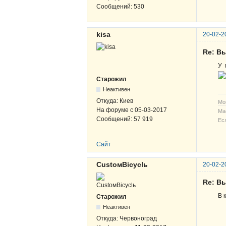
Сообщений:
530
kisa
20-02-2
Re: В
У 
Старожил
Неактивен
Откуда:
Киев
Мо
На форуме с
05-03-2017
Ма
Сообщений:
57 919
Ес
Сайт
CustoмBicyclь
20-02-2
Re: В
В 
Старожил
Неактивен
Откуда:
Червоноград