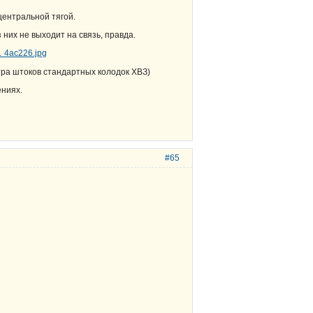
центральной тягой.
 них не выходит на связь, правда.
… 4ac226.jpg
етра штоков стандартных колодок ХВЗ)
ениях.
#65