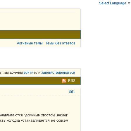
Select Language
▼
Активные темы
Темы без ответов
ет, вы должны
войти
или
зарегистрироваться
RSS
#61
станавливаются "длинным хвостом назад"
есть колодка устанавливается не совсем