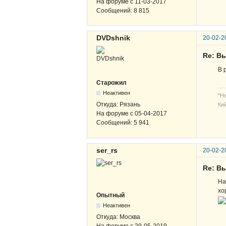
На форуме с
11-03-2017
Сообщений:
8 815
DVDshnik
20-02-2
Re: В
В 
Старожил
Неактивен
"Н
Откуда:
Рязань
Кий
На форуме с
05-04-2017
Сообщений:
5 941
ser_rs
20-02-2
Re: В
На
хо
Опытный
Неактивен
Откуда:
Москва
На форуме с
29-05-2019