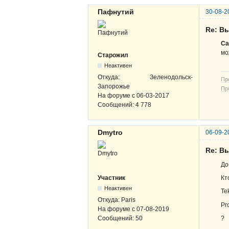
Пафнутий
30-08-2
Re: В
Ca
мо
Старожил
Неактивен
Откуда:
Зеленодольск-
Пр
Запорожье
Пр
На форуме с
06-03-2017
Сообщений:
4 778
Dmytro
06-09-2
Re: В
До
Кт
Участник
Неактивен
Te
Откуда:
Paris
Pr
На форуме с
07-08-2019
?
Сообщений:
50