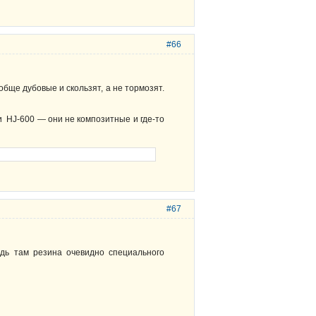
#66
ообще дубовые и скользят, а не тормозят.
и HJ-600 — они не композитные и где-то
#67
едь там резина очевидно специального