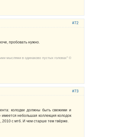
#72
роче, пробовать нужно.
выми мыслями в одинаково пустых головах" ©
#73
ента: колодки должны быть свежими и
е имеется небольшая коллекция колодок
, 2010 с мтб. И чем старше тем твёрже.