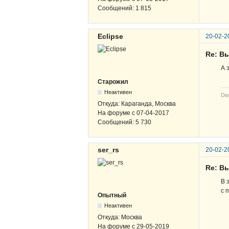
Сообщений:
1 815
Eclipse
20-02-2
Re: В
А 
Старожил
Неактивен
Die
Откуда:
Караганда, Москва
На форуме с
07-04-2017
Сообщений:
5 730
ser_rs
20-02-2
Re: В
В 
с 
Опытный
Неактивен
Откуда:
Москва
На форуме с
29-05-2019