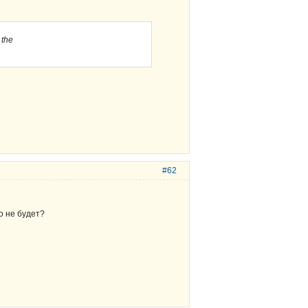
 the
#62
о не будет?