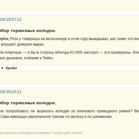
020 20:57:12
ыбор тормозных колодок.
ytro
, Prox у товарища на велосипеде в этом году выкидывал, как такие что в
 внушает доверия марка.
ли покупные — я бы в сторону alhonga HJ-959 смотрел — эти проверены. Ил
вое дешевле, поближе к Tektro.
▼
Spoiler
020 20:25:21
ыбор тормозных колодок.
не попробовать ли вырезать колодки из клинового приводного ремня? В
става имеющая увеличенное трение по железу и по алюминию.
льзователь находится в режиме "только для чтения".