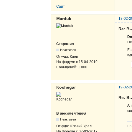
Сайт
Marduk
18-02-2
Re: В
Dm
Не
Старожил
Ес
Неактивен
вд
Откуда:
Киев
На форуме с
15-04-2019
Сообщений:
1 000
Kochegar
19-02-2
Re: В
А 
со
В режиме чтения
Неактивен
Откуда:
Южный Урал
По
На форуме с
07-03-2017