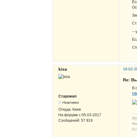
Ес
Ос
За
Ст
--
Ес
Сп
kisa
18-02-2
Re: В
В 
ht
Старожил
Неактивен
Откуда:
Киев
На форуме с
05-03-2017
Мо
Сообщений:
57 919
Ма
Ес