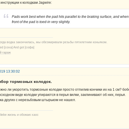
 инструкции к колодкам Jagwire:
Pads work best when the pad hits parallel to the braking surface, and when
front of the pad is toed-in very slightly.
когда водка закончилась, мы обезжиривали резьбы пятилетним коньяком.
ried [соха] And got [софа]
й гараж
019 13:30:02
ыбор тормозных колодок.
жно ли укоротить тормозные колодки просто отпилив кончики их на 1 см? боб
исходном виде колодки упираются в перья вилки, заклинивают об них, перья.
ка других с нерезьбовым штырьком не нашел.
 liebe жизнь и обожаю хаос