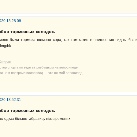
020 13:28:09
ыбор тормозных колодок.
меня были тормоза шемоно сора, так там какие-то включения видны был
й гараж
стер спорта по езде за хлебушком на велосипеде.
ли не я построил велосипед — это не мой велосипед.
020 13:52:31
ыбор тормозных колодок.
колодках більше абразиву ніж в ременях.