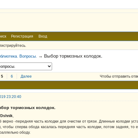
иск
Регистрация
Вход
гистрируйтесь.
→
Выбор тормозных колодок.
блиотека. Вопросы.
5
6
Далее
Чтобы отправить отв
019 23:20:40
ыбор тормозных колодок.
Dshnik
,
ё верно -передняя часть колодки для очистки от грязи. Длинные колодки у
к, чтобы сперва обода касалась передняя часть колодки, потом задняя, то 
раллельно ободу.