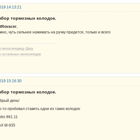
019 14:13:21
ыбор тормозных колодок.
tRovacer
,
жно, чуть сильнее нажимать на ручку придется, только и всего
о велосипедицу Дору
о остальных велосипедов
019 15:16:30
ыбор тормозных колодок.
брый день!
о-то пробовал ставить одни из таких колодок:
ktro 861.11
oX M-935