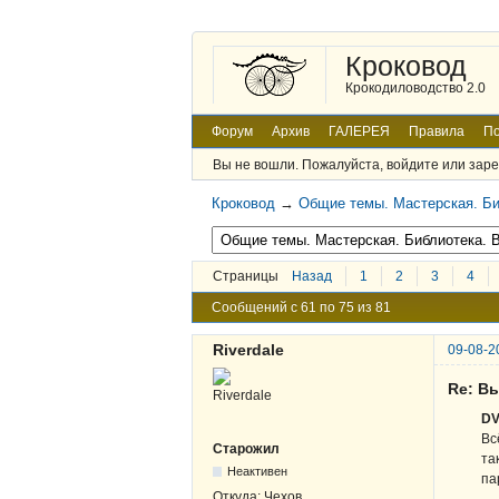
Кроковод
Крокодиловодство 2.0
Форум
Архив
ГАЛЕРЕЯ
Правила
По
Вы не вошли.
Пожалуйста, войдите или заре
Кроковод
→
Общие темы. Мастерская. Би
Страницы
Назад
1
2
3
4
Сообщений с 61 по 75 из 81
Riverdale
09-08-2
Re: В
DV
Вс
Старожил
та
Неактивен
па
Откуда:
Чехов