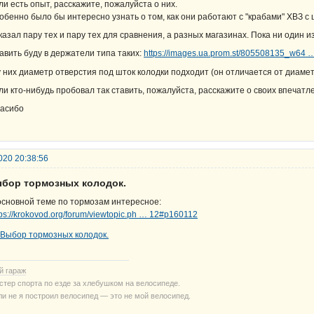
ли есть опыт, расскажите, пожалуйста о них.
обенно было бы интересно узнать о том, как они работают с "крабами" ХВЗ с 
казал пару тех и пару тех для сравнения, а разных магазинах. Пока ни один из
авить буду в держатели типа таких:
https://images.ua.prom.st/805508135_w64 
 у них диаметр отверстия под шток колодки подходит (он отличается от диам
ли кто-нибудь пробовал так ставить, пожалуйста, расскажите о своих впечатл
асибо
020 20:38:56
ыбор тормозных колодок.
основной теме по тормозам интересное:
tps://krokovod.org/forum/viewtopic.ph … 12#p160112
й гараж
стер спорта по езде за хлебушком на велосипеде.
ли не я построил велосипед — это не мой велосипед.