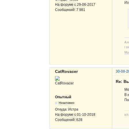
Из
На форуме с
29-06-2017
Сообщений:
7 981
А 
I t
Мо
CatRovacer
30-08-2
Re: В
Мо
В 
Опытный
По
Неактивен
Откуда:
Истра
На форуме с
01-10-2018
ich
Сообщений:
628