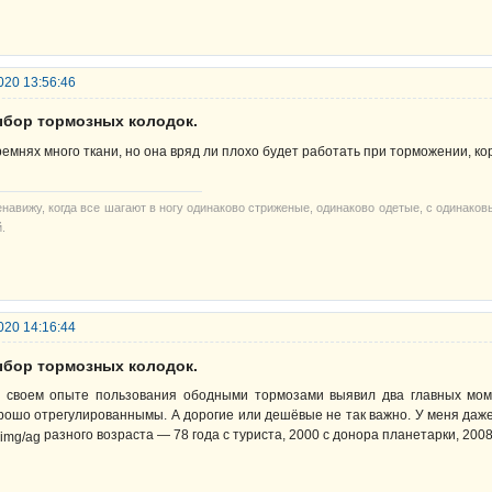
020 13:56:46
ыбор тормозных колодок.
ремнях много ткани, но она вряд ли плохо будет работать при торможении, ко
енавижу, когда все шагают в ногу одинаково стриженые, одинаково одетые, с одинако
.
020 14:16:44
ыбор тормозных колодок.
 своем опыте пользования ободными тормозами выявил два главных мом
рошо отрегулированнымы. А дорогие или дешёвые не так важно. У меня даж
разного возраста — 78 года с туриста, 2000 с донора планетарки, 2008