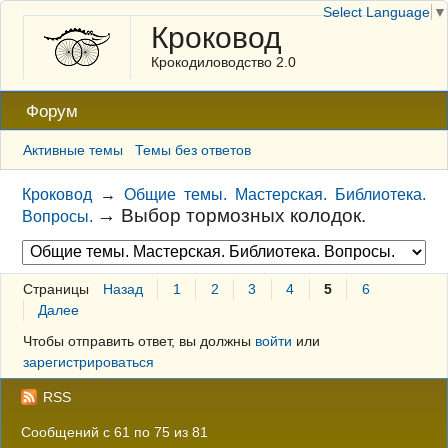
Select Language
▼
Кроковод
Крокодиловодство 2.0
Форум
Активные темы
Темы без ответов
Кроковод
→
Общие темы. Мастерская. Библиотека.
→
Выбор тормозных колодок.
Вопросы.
Страницы
Назад
1
2
3
4
5
6
Далее
Чтобы отправить ответ, вы должны
войти
или
зарегистрироваться
RSS
Сообщений с 61 по 75 из 81