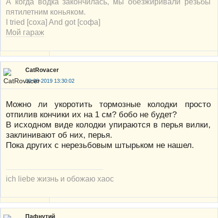
А когда водка закончилась, мы обезжиривали резьбы
пятилетним коньяком.
I tried [соха] And got [софа]
Мой гараж
CatRovacer
30-08-2019 13:30:02
Можно ли укоротить тормозные колодки просто
отпилив кончики их на 1 см? бобо не будет?
В исходном виде колодки упираются в перья вилки,
заклинивают об них, перья.
Пока других с нерезьбовым штырьком не нашел.
ich liebe жизнь и обожаю хаос
Пафнутий