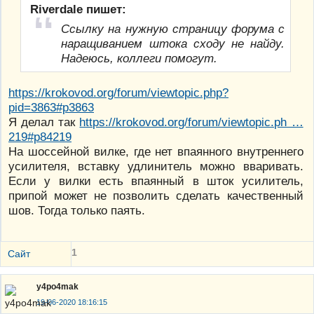
Riverdale пишет:
Ссылку на нужную страницу форума с
наращиванием штока сходу не найду.
Надеюсь, коллеги помогут.
https://krokovod.org/forum/viewtopic.php?
pid=3863#p3863
Я делал так
https://krokovod.org/forum/viewtopic.ph …
219#p84219
На шоссейной вилке, где нет впаянного внутреннего
усилителя, вставку удлинитель можно вваривать.
Если у вилки есть впаянный в шток усилитель,
припой может не позволить сделать качественный
шов. Тогда только паять.
1
Сайт
y4po4mak
19-06-2020 18:16:15