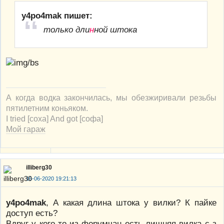
y4po4mak пишет:
только дли
н
ной штока
А когда водка закончилась, мы обезжиривали резьбы
пятилетним коньяком.
I tried [соха] And got [софа]
Мой гараж
illiberg30
16-06-2020 19:21:13
y4po4mak
, А какая длина штока у вилки? К пайке
доступ есть?
Вдруг у кого-то из форумчан есть лишняя вилка с-з