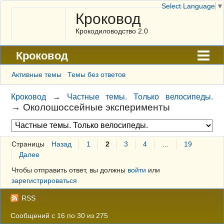
Select Language
▼
Кроковод
Крокодиловодство 2.0
Кроковод
Форум
Активные темы
Темы без ответов
Архив
Кроковод
→
Частные темы. Только велосипеды.
→
Околошоссейные эксперименты
ГАЛЕРЕЯ
Правила
Страницы
Назад
1
2
3
4
…
19
Поиск
Далее
Регистрация
Чтобы отправить ответ, вы должны
войти
или
зарегистрироваться
Вход
RSS
Сообщений с 16 по 30 из 275