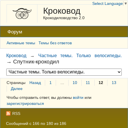
Select Language
▼
Кроковод
Крокодиловодство 2.0
Форум
Активные темы
Темы без ответов
Кроковод
→
Частные темы. Только велосипеды.
→
Спутник-крокодил
Страницы
Назад
1
…
10
11
12
13
Далее
Чтобы отправить ответ, вы должны
войти
или
зарегистрироваться
RSS
Сообщений с 166 по 180 из 186