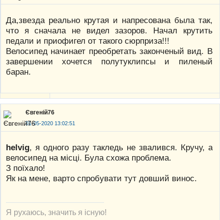
Да,звезда реально крутая и напресована была так,
что я сначала не видел зазоров. Начал крутить
педали и приофигел от такого сюрприза!!!
Велосипед начинает преобретать законченый вид. В
завершении хочется полутуклипсы и пиленый
баран.
Євгеній76
01-05-2020 13:02:51
helvig
, я одного разу такледь не звалився. Кручу, а
велосипед на місці. Була схожа проблема.
З поїхало!
Як на мене, варто спробувати тут довший винос.
Я рухаюсь, значить я існую!