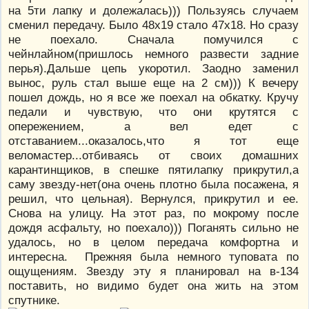
на 5ти лапку и долежалась))) Пользуясь случаем
сменил передачу. Было 48х19 стало 47х18. Но сразу
не поехало. Сначала помучился с
чейнлайном(пришлось немного развести задние
перья).Дальше цепь укоротил. Заодно заменил
вынос, руль стал выше еще на 2 см))) К вечеру
пошел дождь, но я все же поехал на обкатку. Кручу
педали и чувствую, что они крутятся с
опережением, а вел едет с
отставанием...оказалось,что я тот еще
веломастер...отбиваясь от своих домашних
карантинщиков, в спешке пятилапку прикрутил,а
саму звезду-нет(она очень плотно была посажена, я
решил, что цельная). Вернулся, прикрутил и ее.
Снова на улицу. На этот раз, по мокрому после
дождя асфальту, но поехало))) Поганять сильно не
удалось, но в целом передача комфортна и
интересна. Прежняя была немного туповата по
ощущениям. Звезду эту я планировал на в-134
поставить, но видимо будет она жить на этом
спутнике.