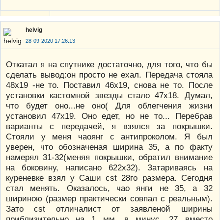
helvig
28-09-2020 17:26:13
Откатал я на спутнике достаточно, для того, что бы
сделать вывод:он просто не ехал. Передача стояла
48х19 -не то. Поставил 46х19, снова не то. После
установки кастомной звезды стало 47х18. Думал,
что будет оно...не оно( Для облегчения жизни
установил 47х19. Оно едет, но не то... Перебрав
варианты с передачей, я взялся за покрышки.
Стояли у меня чаоянг с антипроколом. Я был
уверен, что обозначеная ширина 35, а по факту
намерял 31-32(меняя покрышки, обратил внимание
на боковину, написано 622х32). Затариваясь на
куреневке взял у Саши сst 28го размера. Сегодня
стал менять. Оказалось, чао янги не 35, а 32
шириною (размер практически совпал с реальным).
Зато cst отличалист от заявленой ширины
приблизительно на 1 мм. в минус. 27 вместо