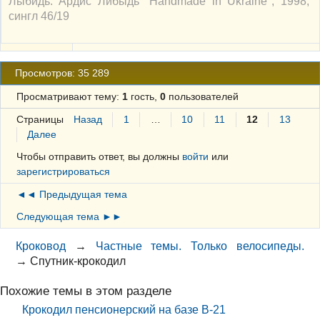
Лыбидь: Ардис Либыдь "Handmade in Ukraine", 1998,
сингл 46/19
Просмотров: 35 289
Просматривают тему:
1
гость,
0
пользователей
Страницы
Назад
1
…
10
11
12
13
Далее
Чтобы отправить ответ, вы должны
войти
или
зарегистрироваться
◄◄ Предыдущая тема
Следующая тема ►►
Кроковод
→
Частные темы. Только велосипеды.
→
Спутник-крокодил
Похожие темы в этом разделе
Крокодил пенсионерский на базе В-21